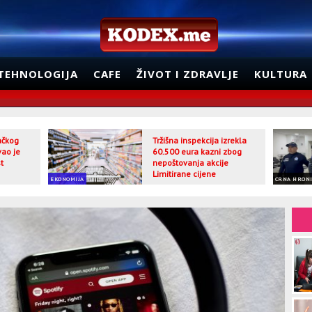
TEHNOLOGIJA
CAFE
ŽIVOT I ZDRAVLJE
KULTURA
jačkog
Tržišna inspekcija izrekla
vao je
60.500 eura kazni zbog
t
nepoštovanja akcije
Limitirane cijene
EKONOMIJA
CRNA HRON