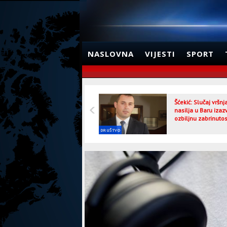
NASLOVNA
VIJESTI
SPORT
Šćekić: Slučaj vršn
nasilja u Baru izaz
ozbiljnu zabrinutos
DRUŠTVO