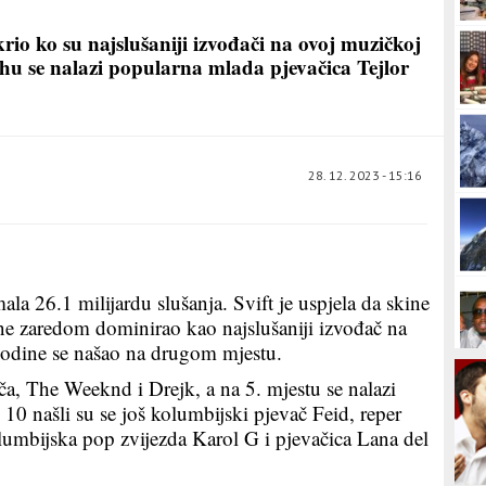
krio ko su najslušaniji izvođači na ovoj muzičkoj
hu se nalazi popularna mlada pjevačica Tejlor
28. 12. 2023 - 15:16
ala 26.1 milijardu slušanja. Svift je uspjela da skine
dine zaredom dominirao kao najslušaniji izvođač na
 godine se našao na drugom mjestu.
ča, The Weeknd i Drejk, a na 5. mjestu se nalazi
0 našli su se još kolumbijski pjevač Feid, reper
umbijska pop zvijezda Karol G i pjevačica Lana del