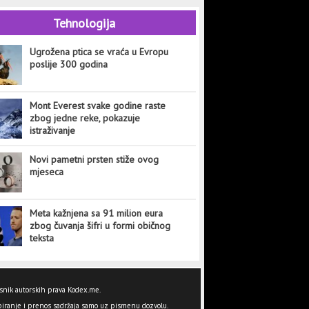
Tehnologija
Ugrožena ptica se vraća u Evropu
poslije 300 godina
Mont Everest svake godine raste
zbog jedne reke, pokazuje
istraživanje
Novi pametni prsten stiže ovog
mjeseca
Meta kažnjena sa 91 milion eura
zbog čuvanja šifri u formi običnog
teksta
snik autorskih prava Kodex.me.
iranje i prenos sadržaja samo uz pismenu dozvolu.