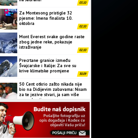
pjesme: Imena finalista 10.
oktobra
02.10
Mont Everest svake godine raste
zbog jedne reke, pokazuje
istraživanje
02.10
Precrtane granice između
Švajcarske i Italije: Za sve su
krive klimatske promjene
30.09
50 Cent otkrio zašto nikada nije
bio na Didijevim zabavama: Nisam
za te jezive stvari, ja sam više
normalan tip
28.09
Japanci prave superkompjuter
kakav svijet još nije vidio
27.09
Linkin Park ima novu pjesmu:
Poslušajte “Heavy Is The Crown”
26.09