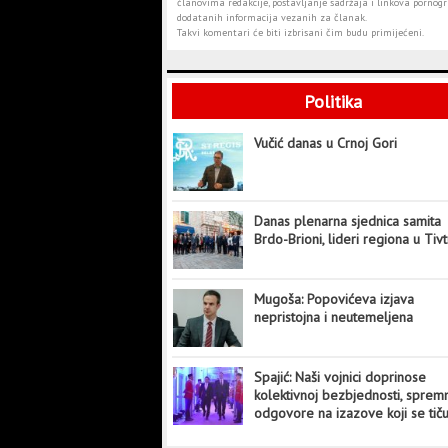
članovima redakcije, postavljanje sadržaja i linkova pornogra
dodatanih informacija vezanih za članak.
Takvi komentari će biti izbrisani čim budu primijećeni.
Politika
Vučić danas u Crnoj Gori
Danas plenarna sjednica samita
Brdo-Brioni, lideri regiona u Tiv
Mugoša: Popovićeva izjava
nepristojna i neutemeljena
Spajić: Naši vojnici doprinose
kolektivnoj bezbjednosti, sprem
odgovore na izazove koji se tič
cijelog svijeta