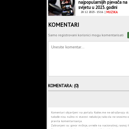
najpopularnijih pjevača na
svijetu u 2023. godini
28. 12. 2023 - 15:16
|
MUZIKA
KOMENTARI
Samo registrovani korisnici mogu komentarisati
KOMENTARA: (0)
Komentari objavljeni na portalu Kodex.me ne odražavaju stav
takođe nisu nužno ni stavovi redakcije, tako da ne snosimo o
pravila komentarisanja.
Zabranjeni su: govor mržnje, uvrede na nacionalnoj, rasnoj il