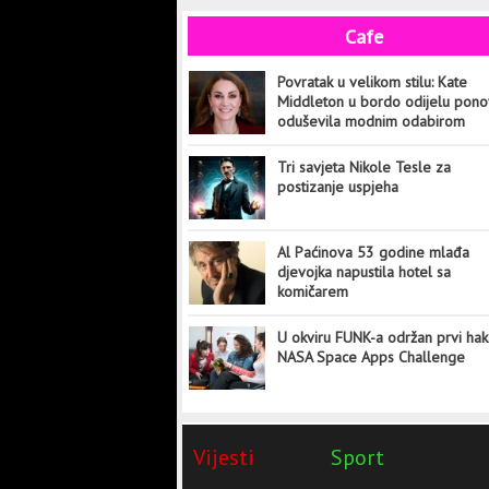
Cafe
Povratak u velikom stilu: Kate
Middleton u bordo odijelu pon
oduševila modnim odabirom
Tri savjeta Nikole Tesle za
postizanje uspjeha
Al Paćinova 53 godine mlađa
djevojka napustila hotel sa
komičarem
U okviru FUNK-a održan prvi hak
NASA Space Apps Challenge
Vijesti
Sport