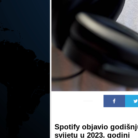
Spotify objavio godišnj
svijetu u 2023. godini