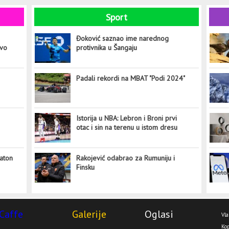
Sport
Đoković saznao ime narednog
ovo
protivnika u Šangaju
Padali rekordi na MBAT "Podi 2024"
Istorija u NBA: Lebron i Broni prvi
otac i sin na terenu u istom dresu
aton
Rakojević odabrao za Rumuniju i
Finsku
Caffe
Galerije
Oglasi
Vla
Kop