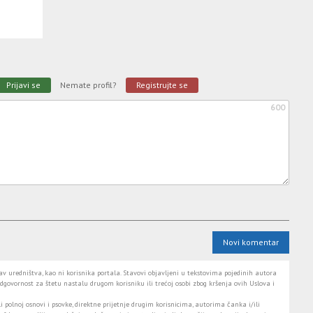
Prijavi se
Nemate profil?
Registrujte se
600
Novi komentar
 uredništva, kao ni korisnika portala. Stavovi objavljeni u tekstovima pojedinih autora
dgovornost za štetu nastalu drugom korisniku ili trećoj osobi zbog kršenja ovih Uslova i
i polnoj osnovi i psovke, direktne prijetnje drugim korisnicima, autorima čanka i/ili