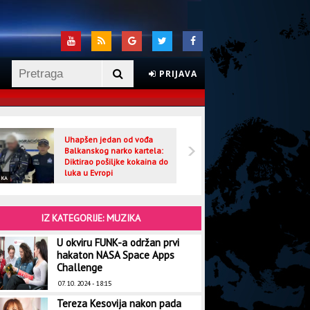
PRIJAVA
Uhapšen jedan od vođa
Veljo
Balkanskog narko kartela:
optuž
Diktirao pošiljke kokaina do
luka u Evropi
IKA
CRNA HRONIKA
IZ KATEGORIJE: MUZIKA
U okviru FUNK-a održan prvi
hakaton NASA Space Apps
Challenge
07. 10. 2024 - 18:15
Tereza Kesovija nakon pada