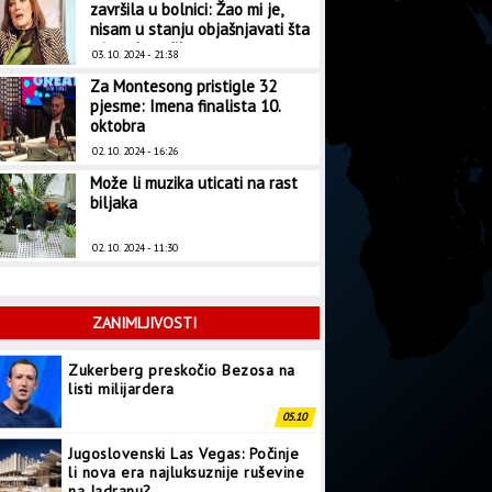
završila u bolnici: Žao mi je,
nisam u stanju objašnjavati šta
mi se dogodilo
03. 10. 2024 - 21:38
Za Montesong pristigle 32
pjesme: Imena finalista 10.
oktobra
02. 10. 2024 - 16:26
Može li muzika uticati na rast
biljaka
02. 10. 2024 - 11:30
Zukerberg preskočio Bezosa na
ZANIMLJIVOSTI
listi milijardera
05.10
Jugoslovenski Las Vegas: Počinje
li nova era najluksuznije ruševine
na Jadranu?
03.10
Za Montesong pristigle 32