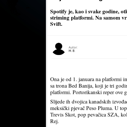
Spotify je, kao i svake godine, ot
striming platformi. Na samom vr
Svift.
Autor:
M. B.
Ona je od 1. januara na platformi im
sa trona Bed Banija, koji je tri go
platformi. Portorikanski reper ove
Slijede ih dvojica kanadskih izvođa
meksički pjevač Peso Pluma. U top 1
Trevis Skot, pop pevačica SZA, kol
Rej.