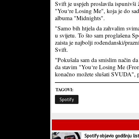
Svift je uspjeh proslavila ispunivši
"You‘re Losing Me", koja je do sad
albuma "Midnights".
"Samo bih htjela da zahvalim svima
u svijetu. To što sam proglašena 
zaista je najbolji rođendanski/prazn
Svift.
"Pokušala sam da smislim način da
da stavim "You‘re Losing Me (From
konačno možete slušati SVUDA", po
TAGOVI:
Spotify
Spotify objavio godišnju lis