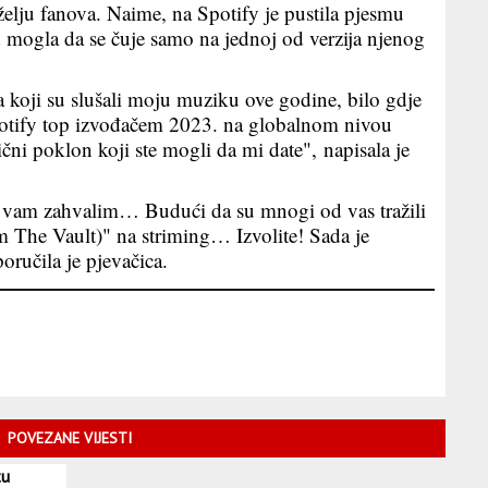
 želju fanova. Naime, na Spotify je pustila pjesmu
 mogla da se čuje samo na jednoj od verzija njenog
 koji su slušali moju muziku ove godine, bilo gdje
Spotify top izvođačem 2023. na globalnom nivou
ični poklon koji ste mogli da mi date", napisala je
 vam zahvalim… Budući da su mnogi od vas tražili
 The Vault)" na striming… Izvolite! Sada je
ručila je pjevačica.
POVEZANE VIJESTI
tu