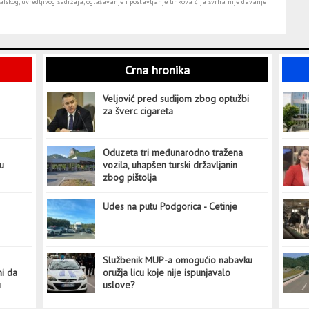
fskog, uvredljivog sadržaja, oglašavanje i postavljanje linkova čija svrha nije davanje
Crna hronika
Veljović pred sudijom zbog optužbi
za šverc cigareta
Oduzeta tri međunarodno tražena
tu
vozila, uhapšen turski državljanin
zbog pištolja
Udes na putu Podgorica - Cetinje
Službenik MUP-a omogućio nabavku
ni da
oružja licu koje nije ispunjavalo
u
uslove?