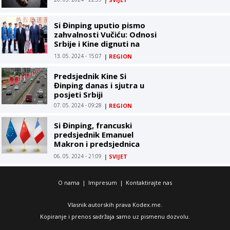
Si Đinping uputio pismo
zahvalnosti Vučiću: Odnosi
Srbije i Kine dignuti na
istorijski nivo
13. 05. 2024 - 15:07
|
REGION
Predsjednik Kine Si
Đinping danas i sjutra u
posjeti Srbiji
07. 05. 2024 - 09:28
|
REGION
Si Đinping, francuski
predsjednik Emanuel
Makron i predsjednica
Evropske komisije Ursula
06. 05. 2024 - 21:09
|
SVIJET
fon der Lajen održali
trilateralni liderski
sastanak Kine, Francuske i
O nama
|
Impresum
|
Kontaktirajte nas
EU
Vlasnik autorskih prava Kodex.me.
Kopiranje i prenos sadržaja samo uz pismenu dozvolu.