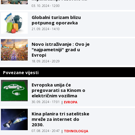
Jadranu?
03. 10. 2024 - 12:00
Globalni turizam blizu
potpunog oporavka
21. 09. 2024 - 14:10
Novo istraživanje : Ovo je
"najpametniji" grad u
Evropi
18. 09. 2024 - 20:29
Povezane vijesti
Evropska unija će
pregovarati sa Kinom o
električnim vozilima
30. 09. 2024 - 17:01
|
EVROPA
Kina planira tri satelitske
mreže za internet do
2030.
07. 08. 2024 - 20:47
|
TEHNOLOGIJA