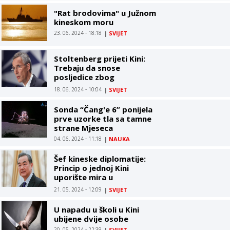
"Rat brodovima" u Južnom
kineskom moru
23. 06. 2024 - 18:18
|
SVIJET
Stoltenberg prijeti Kini:
Trebaju da snose
posljedice zbog
podržavanja ruskog rata u
18. 06. 2024 - 10:04
|
SVIJET
Ukrajini
Sonda “Čang'e 6” ponijela
prve uzorke tla sa tamne
strane Mjeseca
04. 06. 2024 - 11:18
|
NAUKA
Šef kineske diplomatije:
Princip o jednoj Kini
uporište mira u
tajvanskom moreuzu
21. 05. 2024 - 12:09
|
SVIJET
U napadu u školi u Kini
ubijene dvije osobe
20. 05. 2024 - 22:39
|
SVIJET