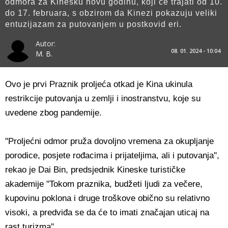
odmora za Kinesku novu godinu, koji će trajati od 10.
do 17. februara, s obzirom da Kinezi pokazuju veliki
entuzijazam za putovanjem u postkovid eri.
Autor:
08. 01. 2024 - 10:04
M. B.
Ovo je prvi Praznik proljeća otkad je Kina ukinula
restrikcije putovanja u zemlji i inostranstvu, koje su
uvedene zbog pandemije.
''Proljećni odmor pruža dovoljno vremena za okupljanje
porodice, posjete rođacima i prijateljima, ali i putovanja'',
rekao je Dai Bin, predsjednik Kineske turističke
akademije ''Tokom praznika, budžeti ljudi za večere,
kupovinu poklona i druge troškove obično su relativno
visoki, a predviđa se da će to imati značajan uticaj na
rast turizma''.