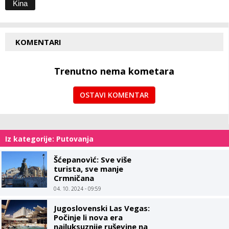
Kina
KOMENTARI
Trenutno nema kometara
OSTAVI KOMENTAR
Iz kategorije: Putovanja
Šćepanovìć: Sve više
turista, sve manje
Crmničana
04. 10. 2024 - 09:59
Jugoslovenski Las Vegas:
Počinje li nova era
najluksuznije ruševine na