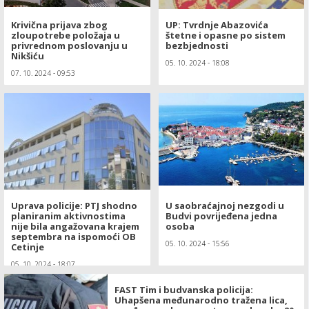
Krivična prijava zbog
UP: Tvrdnje Abazovića
zloupotrebe položaja u
štetne i opasne po sistem
privrednom poslovanju u
bezbjednosti
Nikšiću
05. 10. 2024 - 18:08
07. 10. 2024 - 09:53
Uprava policije: PTJ shodno
U saobraćajnoj nezgodi u
planiranim aktivnostima
Budvi povrijeđena jedna
nije bila angažovana krajem
osoba
septembra na ispomoći OB
05. 10. 2024 - 15:56
Cetinje
05. 10. 2024 - 18:07
FAST Tim i budvanska policija:
Uhapšena međunarodno tražena lica,