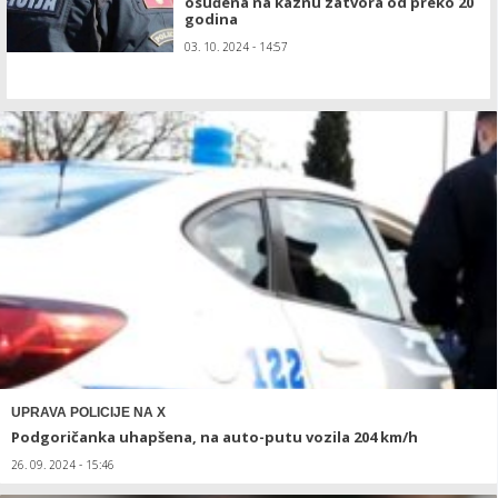
osuđena na kaznu zatvora od preko 20
godina
03. 10. 2024 - 14:57
UPRAVA POLICIJE NA X
Podgoričanka uhapšena, na auto-putu vozila 204 km/h
26. 09. 2024 - 15:46