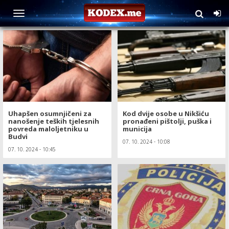
TAG: Uprava policije
Uhapšen osumnjičeni za
Kod dvije osobe u Nikšiću
nanošenje teških tjelesnih
pronađeni pištolji, puška i
povreda maloljetniku u
municija
Budvi
07. 10. 2024 - 10:08
07. 10. 2024 - 10:45