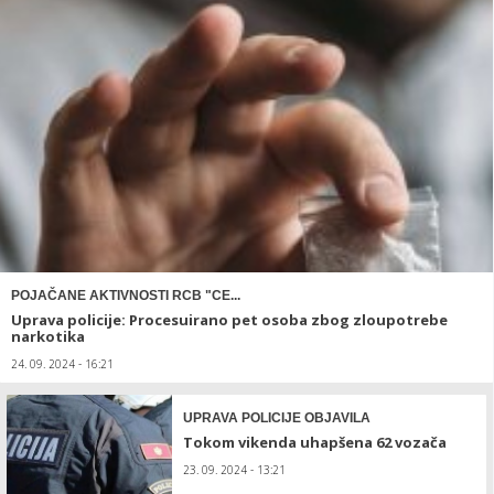
POJAČANE AKTIVNOSTI RCB "CE...
Uprava policije: Procesuirano pet osoba zbog zloupotrebe
narkotika
24. 09. 2024 - 16:21
UPRAVA POLICIJE OBJAVILA
Tokom vikenda uhapšena 62 vozača
23. 09. 2024 - 13:21