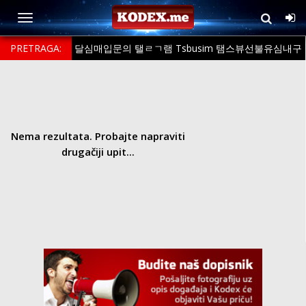
PRETRAGA:
달심매입문의 탤ㄹㄱ램 Tsbusim 탬스뷰선불유심내구
제 연체자대출해주는곳 여주시무소득자생활자금대출 만18세소액대출
Nema rezultata. Probajte napraviti
drugačiji upit...