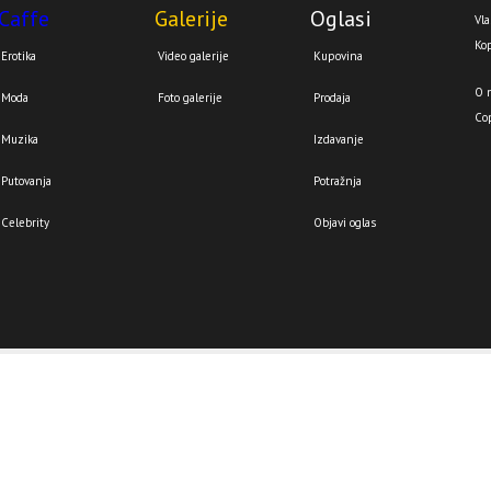
Caffe
Galerije
Oglasi
Vla
Kop
Erotika
Video galerije
Kupovina
O 
Moda
Foto galerije
Prodaja
Co
Muzika
Izdavanje
Putovanja
Potražnja
Celebrity
Objavi oglas