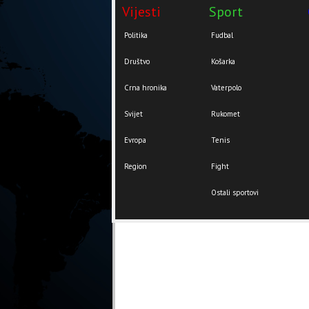
Vijesti
Sport
Politika
Fudbal
Društvo
Košarka
Crna hronika
Vaterpolo
Svijet
Rukomet
Evropa
Tenis
Region
Fight
Ostali sportovi