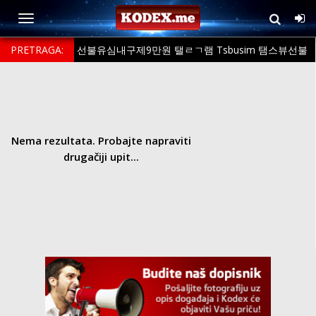
PRETRAGA:
선불유심내구제9만원 탤ㄹㄱ램 Tsbusim 탬스뷰선불
유심내구제 신분증소액급전대출내구제 신안군무소득자생활자금대출 내
구제작업대출당일급전
Nema rezultata. Probajte napraviti
drugačiji upit...