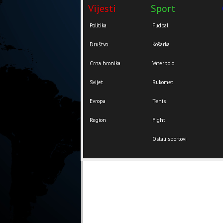
Vijesti
Sport
Politika
Fudbal
Društvo
Košarka
Crna hronika
Vaterpolo
Svijet
Rukomet
Evropa
Tenis
Region
Fight
Ostali sportovi