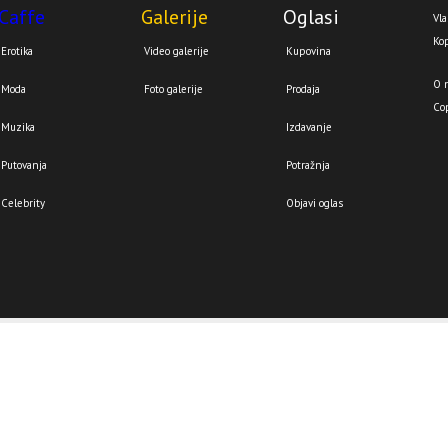
Caffe
Galerije
Oglasi
Vla
Kop
Erotika
Video galerije
Kupovina
O 
Moda
Foto galerije
Prodaja
Co
Muzika
Izdavanje
Putovanja
Potražnja
Celebrity
Objavi oglas