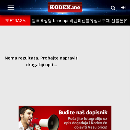
PRETRAGA:
탤ㄹㅔ상담 banonpi 바넌피선불유심내구제 선불폰유
심사는곳정보 스마트폰내구제소액대출 강릉시장기연체자비대면소액급
전대출 주부소액내구제추천
Nema rezultata. Probajte napraviti
drugačiji upit...