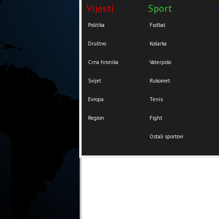
Vijesti
Sport
Politika
Fudbal
Društvo
Košarka
Crna hronika
Vaterpolo
Svijet
Rukomet
Evropa
Tenis
Region
Fight
Ostali sportovi