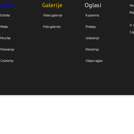
Caffe
Galerije
Oglasi
Vla
Kop
Erotika
Video galerije
Kupovina
O 
Moda
Foto galerije
Prodaja
Co
Muzika
Izdavanje
Putovanja
Potražnja
Celebrity
Objavi oglas