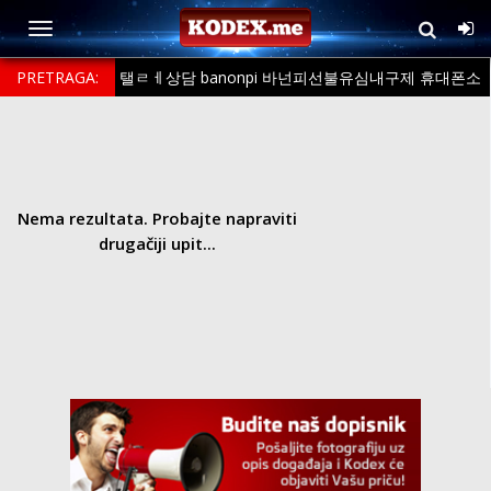
PRETRAGA:
탤ㄹㅔ상담 banonpi 바넌피선불유심내구제 휴대폰소
액내구제후기 소액의결제대출 제주도장기연체자비대면소액급전대출 직
장인소액급전내구제
Nema rezultata. Probajte napraviti
drugačiji upit...