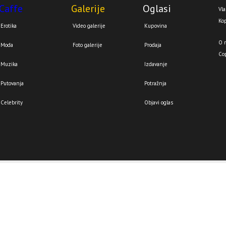
Caffe
Galerije
Oglasi
Vla
Kop
Erotika
Video galerije
Kupovina
O 
Moda
Foto galerije
Prodaja
Co
Muzika
Izdavanje
Putovanja
Potražnja
Celebrity
Objavi oglas