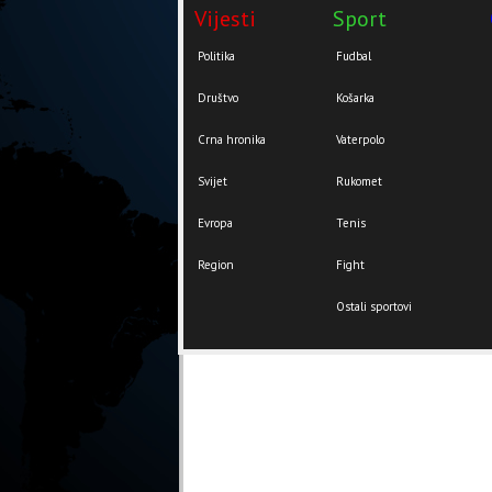
Vijesti
Sport
Politika
Fudbal
Društvo
Košarka
Crna hronika
Vaterpolo
Svijet
Rukomet
Evropa
Tenis
Region
Fight
Ostali sportovi