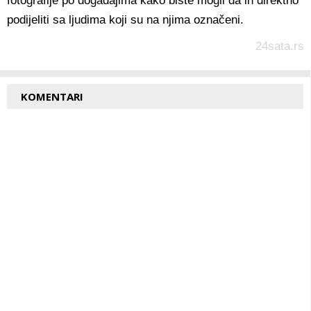
fotografije po događajima kako biste mogli da ih direktno
podijeliti sa ljudima koji su na njima označeni.
24sata.rs
KOMENTARI