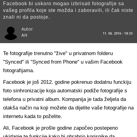
Facebook bi uskoro mogao izbrisati fotografije sa
vašeg profila koje ste možda i zaboravili, ili čak niste
znali ni da postoje.
Autor:
11. 06. 2016 - 18:33
AH
Te fotografije trenutno "žive" u privatnom folderu
"Synced" ili "Synced from Phone" u vašim Facebook
fotografijama.
Facebook je još 2012. godine pokrenuo dodatnu funckiju
foto sinhronizacije koja automatski podiže fotografije s
telefona u privatni album. Kompanija je tada željela da
olakša način na koji možete da dijelite vaše fotografije na
internetu kada to poželite.
Ali, Facebook je prošle godine započeo postepeno
ukidanje te funkcije kako bi ohrabrio korisnike da