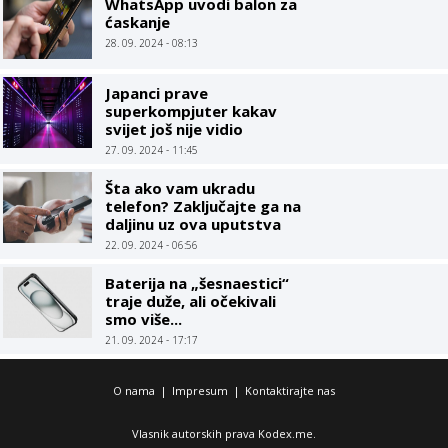
WhatsApp uvodi balon za
ćaskanje
28. 09. 2024 - 08:13
Japanci prave
superkompjuter kakav
svijet još nije vidio
27. 09. 2024 - 11:45
Šta ako vam ukradu
telefon? Zaključajte ga na
daljinu uz ova uputstva
22. 09. 2024 - 06:56
Baterija na „šesnaestici“
traje duže, ali očekivali
smo više...
21. 09. 2024 - 17:17
O nama
|
Impresum
|
Kontaktirajte nas
Vlasnik autorskih prava Kodex.me.