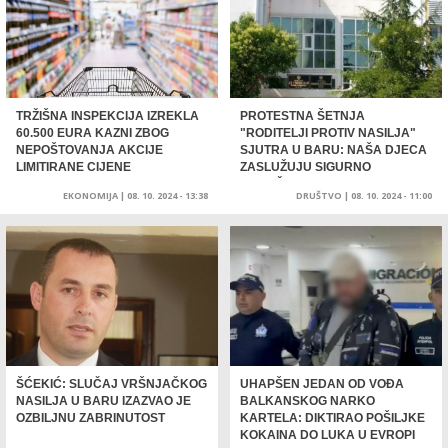
TRŽIŠNA INSPEKCIJA IZREKLA
PROTESTNA ŠETNJA
60.500 EURA KAZNI ZBOG
"RODITELJI PROTIV NASILJA"
NEPOŠTOVANJA AKCIJE
SJUTRA U BARU: NAŠA DJECA
LIMITIRANE CIJENE
ZASLUŽUJU SIGURNO
OKRUŽENJE
EKONOMIJA
|
08. 10. 2024 - 13:38
DRUŠTVO
|
08. 10. 2024 - 11:00
ŠĆEKIĆ: SLUČAJ VRŠNJAČKOG
UHAPŠEN JEDAN OD VOĐA
NASILJA U BARU IZAZVAO JE
BALKANSKOG NARKO
OZBILJNU ZABRINUTOST
KARTELA: DIKTIRAO POŠILJKE
KOKAINA DO LUKA U EVROPI