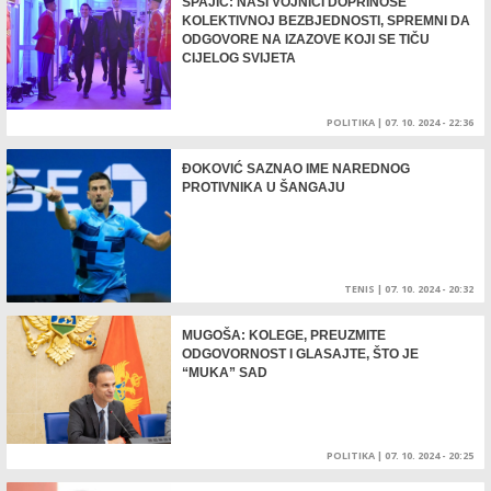
SPAJIĆ: NAŠI VOJNICI DOPRINOSE
KOLEKTIVNOJ BEZBJEDNOSTI, SPREMNI DA
ODGOVORE NA IZAZOVE KOJI SE TIČU
CIJELOG SVIJETA
POLITIKA
|
07. 10. 2024 - 22:36
ĐOKOVIĆ SAZNAO IME NAREDNOG
PROTIVNIKA U ŠANGAJU
TENIS
|
07. 10. 2024 - 20:32
MUGOŠA: KOLEGE, PREUZMITE
ODGOVORNOST I GLASAJTE, ŠTO JE
“MUKA” SAD
POLITIKA
|
07. 10. 2024 - 20:25