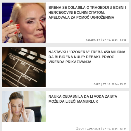
BRENA SE OGLASILA O TRAGEDIJI U BOSNI I
HERCEGOVINI BOLNIM CITATOM,
APELOVALA ZA POMOĆ UGROŽENIMA
CELEBRITY
|
07. 10. 2024 - 14:05
NASTAVKU "DŽOKERA" TREBA 450 MILIONA
DA BI BIO "NA NULI": DEBAKL PRVOG
VIKENDA PRIKAZIVANJA
CAFE
|
07. 10. 2024 - 13:23
NAUKA OBJASNILA DA LI VODA ZAISTA
MOŽE DA LIJEČI MAMURLUK
ŽIVOT I ZDRAVLJE
|
07. 10. 2024 - 13:14