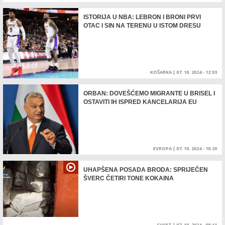
ISTORIJA U NBA: LEBRON I BRONI PRVI
OTAC I SIN NA TERENU U ISTOM DRESU
KOŠARKA
|
07. 10. 2024 - 12:03
ORBAN: DOVEŠĆEMO MIGRANTE U BRISEL I
OSTAVITI IH ISPRED KANCELARIJA EU
EVROPA
|
07. 10. 2024 - 10:29
UHAPŠENA POSADA BRODA: SPRIJEČEN
ŠVERC ČETIRI TONE KOKAINA
SVIJET
|
07. 10. 2024 - 08:11