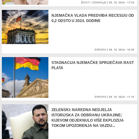
ŽIVOT I ZDRAVLJE
|
06. 10. 2024 - 17:34
NJEMAČKA VLADA PREDVIĐA RECESIJU OD
0,2 ODSTO U 2024. GODINE
EVROPA
|
06. 10. 2024 - 16:55
STAGNACIJA NJEMAČKE SPRIJEČAVA RAST
PLATA
EVROPA
|
06. 10. 2024 - 11:15
ZELENSKI: NAREDNA NEDJELJA
ISTORIJSKA ZA ODBRANU UKRAJINE;
KIJEVOM ODJEKNULO VIŠE EKPLOZIJA
TOKOM UPOZORENJA NA VAZDU...