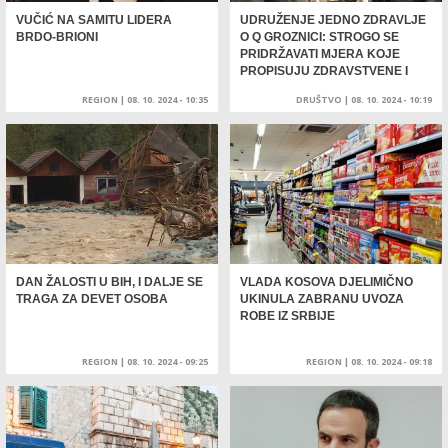
VUČIĆ NA SAMITU LIDERA
UDRUŽENJE JEDNO ZDRAVLJE
BRDO-BRIONI
O Q GROZNICI: STROGO SE
PRIDRŽAVATI MJERA KOJE
PROPISUJU ZDRAVSTVENE I
VETERINARSKE INSTITUCIJE
REGION
|
08. 10. 2024 - 10:35
DRUŠTVO
|
08. 10. 2024 - 10:19
DAN ŽALOSTI U BIH, I DALJE SE
VLADA KOSOVA DJELIMIČNO
TRAGA ZA DEVET OSOBA
UKINULA ZABRANU UVOZA
ROBE IZ SRBIJE
REGION
|
08. 10. 2024 - 09:25
REGION
|
08. 10. 2024 - 09:18