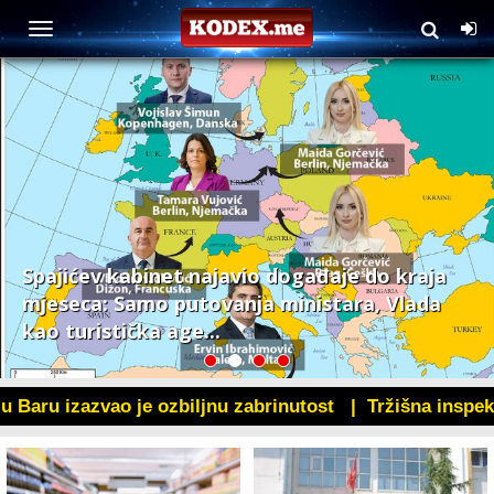
Spajićev kabinet najavio događaje do kraja
mjeseca: Samo putovanja ministara, Vlada
kao turistička age...
zazvao je ozbiljnu zabrinutost |
Tržišna inspekcija izre