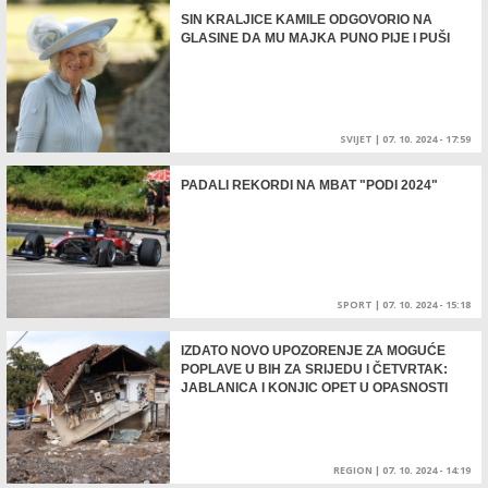
SIN KRALJICE KAMILE ODGOVORIO NA
GLASINE DA MU MAJKA PUNO PIJE I PUŠI
SVIJET
|
07. 10. 2024 - 17:59
PADALI REKORDI NA MBAT "PODI 2024"
SPORT
|
07. 10. 2024 - 15:18
IZDATO NOVO UPOZORENJE ZA MOGUĆE
POPLAVE U BIH ZA SRIJEDU I ČETVRTAK:
JABLANICA I KONJIC OPET U OPASNOSTI
REGION
|
07. 10. 2024 - 14:19