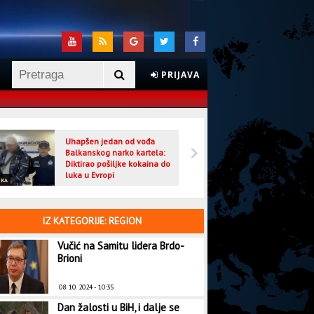
PRIJAVA
Uhapšen jedan od vođa
Veljo
Balkanskog narko kartela:
optuž
Diktirao pošiljke kokaina do
luka u Evropi
IKA
CRNA HRONIKA
IZ KATEGORIJE: REGION
Vučić na Samitu lidera Brdo-
Brioni
08. 10. 2024 - 10:35
Dan žalosti u BiH, i dalje se