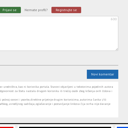
Prijavi se
Nemate profil?
Registrujte se
600
Novi komentar
 uredništva, kao ni korisnika portala. Stavovi objavljeni u tekstovima pojedinih autora
dgovornost za štetu nastalu drugom korisniku ili trećoj osobi zbog kršenja ovih Uslova i
i polnoj osnovi i psovke, direktne prijetnje drugim korisnicima, autorima čanka i/ili
fskog, uvredljivog sadržaja, oglašavanje i postavljanje linkova čija svrha nije davanje