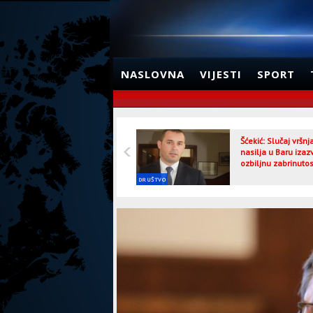
NASLOVNA
VIJESTI
SPORT
Šćekić: Slučaj vršn
nasilja u Baru izaz
ozbiljnu zabrinutos
DRUŠTVO