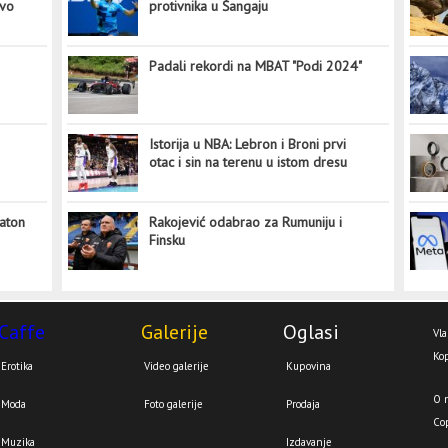
ovo
protivnika u Šangaju
Padali rekordi na MBAT "Podi 2024"
Istorija u NBA: Lebron i Broni prvi
otac i sin na terenu u istom dresu
aton
Rakojević odabrao za Rumuniju i
Finsku
Caffe
Galerije
Oglasi
Vla
Kop
Erotika
Video galerije
Kupovina
O 
Moda
Foto galerije
Prodaja
Co
Muzika
Izdavanje