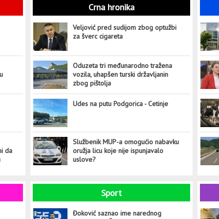
Crna hronika
Veljović pred sudijom zbog optužbi
za šverc cigareta
Oduzeta tri međunarodno tražena
tu
vozila, uhapšen turski državljanin
zbog pištolja
Udes na putu Podgorica - Cetinje
Službenik MUP-a omogućio nabavku
ni da
oružja licu koje nije ispunjavalo
u
uslove?
Sport
Đoković saznao ime narednog