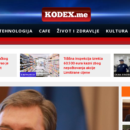
TEHNOLOGIJA
CAFE
ŽIVOT I ZDRAVLJE
KULTURA
jačkog
Tržišna inspekcija izrekla
vao je
60.500 eura kazni zbog
t
nepoštovanja akcije
Limitirane cijene
EKONOMIJA
CRNA HRON