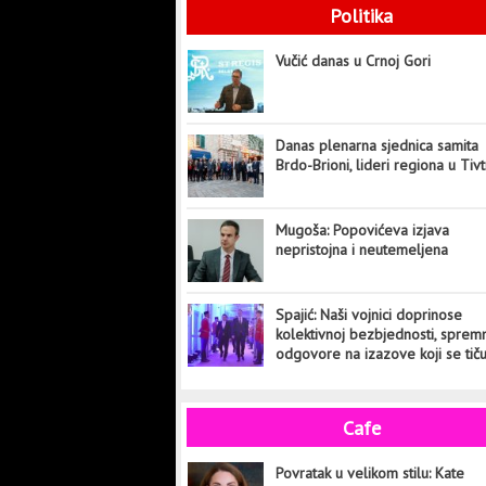
Politika
Vučić danas u Crnoj Gori
Danas plenarna sjednica samita
Brdo-Brioni, lideri regiona u Tiv
Mugoša: Popovićeva izjava
nepristojna i neutemeljena
Spajić: Naši vojnici doprinose
kolektivnoj bezbjednosti, sprem
odgovore na izazove koji se tič
cijelog svijeta
Cafe
Povratak u velikom stilu: Kate