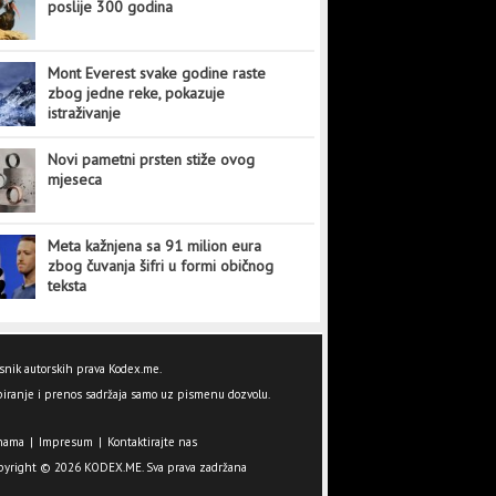
poslije 300 godina
Mont Everest svake godine raste
zbog jedne reke, pokazuje
istraživanje
Novi pametni prsten stiže ovog
mjeseca
Meta kažnjena sa 91 milion eura
zbog čuvanja šifri u formi običnog
teksta
snik autorskih prava Kodex.me.
iranje i prenos sadržaja samo uz pismenu dozvolu.
nama
|
Impresum
|
Kontaktirajte nas
pyright © 2026 KODEX.ME. Sva prava zadržana