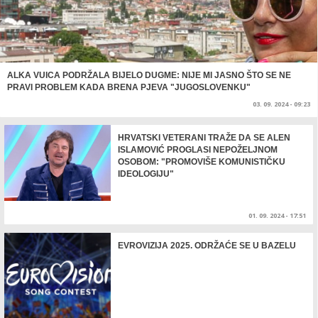
ALKA VUICA PODRŽALA BIJELO DUGME: NIJE MI JASNO ŠTO SE NE
PRAVI PROBLEM KADA BRENA PJEVA "JUGOSLOVENKU"
03. 09. 2024 - 09:23
HRVATSKI VETERANI TRAŽE DA SE ALEN
ISLAMOVIĆ PROGLASI NEPOŽELJNOM
OSOBOM: "PROMOVIŠE KOMUNISTIČKU
IDEOLOGIJU"
01. 09. 2024 - 17:51
EVROVIZIJA 2025. ODRŽAĆE SE U BAZELU