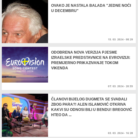
OVAKO JE NASTALA BALADA "JEDNE NOĆI
U DECEMBRU"
15. 03. 2024 - 08:29
ODOBRENA NOVA VERZIJA PJESME
IZRAELSKE PREDSTAVNICE NA EVROVIZIJI:
PREMIJERNO PRIKAZIVANJE TOKOM
VIKENDA
07. 03. 2024 - 20:55
ČLANOVI BIJELOG DUGMETA SE SVAĐALI
ZBOG PARA?! ALEN ISLAMOVIĆ OTKRIVA
KAKVI SU ODNOSI BILI U BENDU! BREGOVIĆ
HTEO DA ...
03. 03. 2024 - 16:28