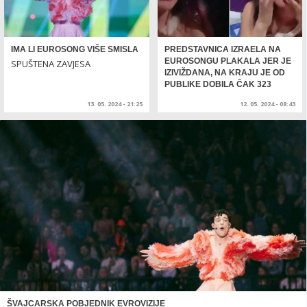
IMA LI EUROSONG VIŠE SMISLA
PREDSTAVNICA IZRAELA NA
EUROSONGU PLAKALA JER JE
SPUŠTENA ZAVJESA
IZIVIŽDANA, NA KRAJU JE OD
PUBLIKE DOBILA ČAK 323
BODA
13. 05. 2024 - 21:25
12. 05. 2024 - 08:43
ŠVAJCARSKA POBJEDNIK EVROVIZIJE