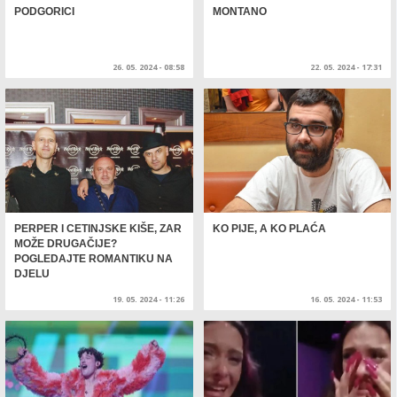
PODGORICI
MONTANO
26. 05. 2024 - 08:58
22. 05. 2024 - 17:31
PERPER I CETINJSKE KIŠE, ZAR
KO PIJE, A KO PLAĆA
MOŽE DRUGAČIJE?
POGLEDAJTE ROMANTIKU NA
DJELU
19. 05. 2024 - 11:26
16. 05. 2024 - 11:53