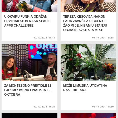
U OKVIRU FUNK-A ODRŽAN
TEREZA KESOVIJA NAKON
PRVI HAKATON NASA SPACE
PADA ZAVRŠILA U BOLNICI:
APPS CHALLENGE
ŽAO MI JE, NISAM U STANJU
OBJAŠNJAVATI ŠTA MI SE
DOGODILO
07. 10. 2024 - 18:15
03. 10. 2024 - 21:38
ZA MONTESONG PRISTIGLE 32
MOŽE LI MUZIKA UTICATI NA
PJESME: IMENA FINALISTA 10.
RAST BILJAKA
OKTOBRA
02. 10. 2024 - 16:26
02. 10. 2024 - 11:30