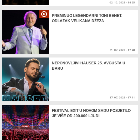
02. 10. 2023 - 14:25
PREMINUO LEGENDARNI TONI BENET:
ODLAZAK VELIKANA DŽEZA
21. 07. 2023 - 17:48
NEPONOVLJIVI HAUSER 25. AVGUSTA U
BARU
17. 07. 2023 - 17:11
FESTIVAL EXIT U NOVOM SADU POSJETILO
JE VIŠE OD 200.000 LJUDI