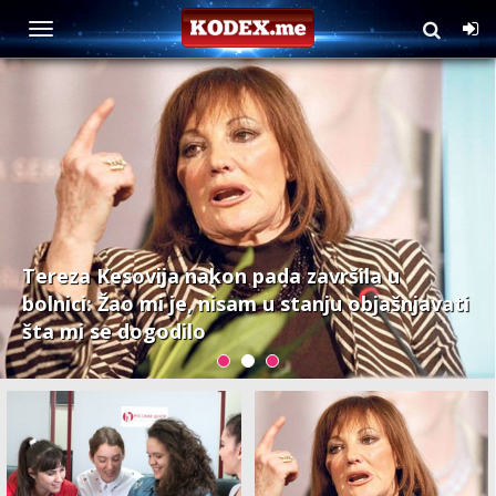
Muzika
Tereza Kesovija nakon pada završila u
bolnici: Žao mi je, nisam u stanju objašnjavati
šta mi se dogodilo