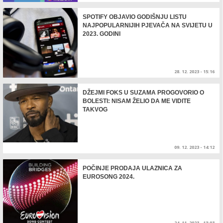
SPOTIFY OBJAVIO GODIŠNJU LISTU
NAJPOPULARNIJIH PJEVAČA NA SVIJETU U
2023. GODINI
28. 12. 2023 - 15:16
DŽEJMI FOKS U SUZAMA PROGOVORIO O
BOLESTI: NISAM ŽELIO DA ME VIDITE
TAKVOG
09. 12. 2023 - 14:12
POČINJE PRODAJA ULAZNICA ZA
EUROSONG 2024.
24. 11. 2023 - 13:03