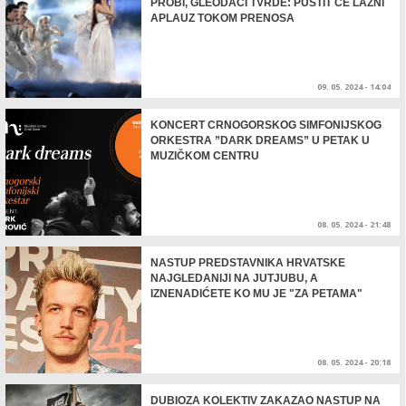
PROBI, GLEODACI TVRDE: PUSTIT ĆE LAŽNI
APLAUZ TOKOM PRENOSA
09. 05. 2024 - 14:04
KONCERT CRNOGORSKOG SIMFONIJSKOG
ORKESTRA ”DARK DREAMS” U PETAK U
MUZIČKOM CENTRU
08. 05. 2024 - 21:48
NASTUP PREDSTAVNIKA HRVATSKE
NAJGLEDANIJI NA JUTJUBU, A
IZNENADIĆETE KO MU JE "ZA PETAMA"
08. 05. 2024 - 20:18
DUBIOZA KOLEKTIV ZAKAZAO NASTUP NA