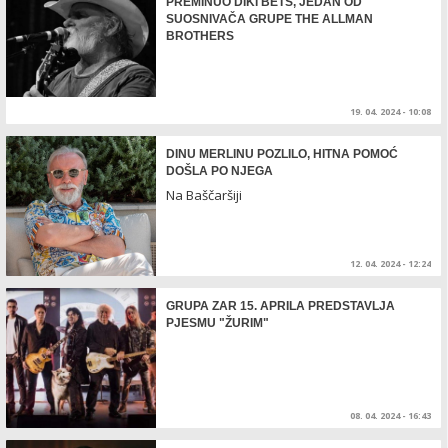
PREMINUO DIKI BETS, JEDAN OD
SUOSNIVAČA GRUPE THE ALLMAN
BROTHERS
19. 04. 2024 - 10:08
DINU MERLINU POZLILO, HITNA POMOĆ
DOŠLA PO NJEGA
Na Baščaršiji
12. 04. 2024 - 12:24
GRUPA ZAR 15. APRILA PREDSTAVLJA
PJESMU "ŽURIM"
08. 04. 2024 - 16:43