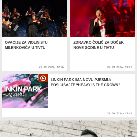
OVACIJE ZA VIOLINISTU
ZDRAVKO ČOLIĆ ZA DOČEK
MILENKOVIĆA U TIVTU
NOVE GODINE U TIVTU
29. 09. 2024 - 12:26
28. 09. 2024 - 10:01
LINKIN PARK IMA NOVU PJESMU:
POSLUŠAJTE “HEAVY IS THE CROWN”
26. 09. 2024 - 17:42