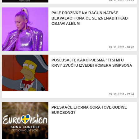
PALE PROZIVKE NA RAČUN NATAŠE
BEKVALAC: I ONA ĆE SE IZNENADITI KAD
OBJAVI ALBUM
23. 11. 2023 - 20:42
POSLUŠAJTE KAKO PJESMA "TI SI MI U
KRVI" ZVUČI U IZVEDBI HOMERA SIMPSONA
05. 10. 2023 - 17:46
PRESKAČE LI CRNA GORA I OVE GODINE
EUROSONG?