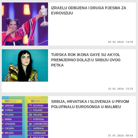
IZRAELU ODBIJENA I DRUGA PJESMA ZA
EVROVIZIJU
29. 02. 2024 - 14:18
TURSKA ROK IKONA GAYE SU AKYOL
PREMIJERNO DOLAZI U SRBIJU OVOG
PETKA
15. 02. 2024 - 13:23
SRBIJA, HRVATSKA I SLOVENIJA U PRVOM
POLUFINALU EUROSONGA U MALMEU
31. 01. 2024 - 09:54