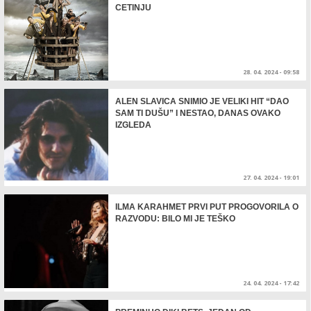
CETINJU
28. 04. 2024 - 09:58
ALEN SLAVICA SNIMIO JE VELIKI HIT “DAO
SAM TI DUŠU” I NESTAO, DANAS OVAKO
IZGLEDA
27. 04. 2024 - 19:01
ILMA KARAHMET PRVI PUT PROGOVORILA O
RAZVODU: BILO MI JE TEŠKO
24. 04. 2024 - 17:42