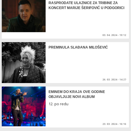
RASPRODATE ULAZNICE ZA TRIBINE ZA
KONCERT MARIJE ŠERIFOVIĆ U PODGORICI
03. 04. 2024 - 19:12
PREMINULA SLAĐANA MILOŠEVIĆ
26. 03. 2024 - 14:27
EMINEM DO KRAJA OVE GODINE
OBJAVLJUJE NOVI ALBUM
12. po redu
23. 03. 2024 - 16:16