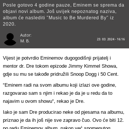
Posle gotovo 4 godine pauze, Eminem se sprema da
objavi novi album. Još uvijek nepoznatog naziva,
album će naslediti "Music to Be Murdered By" iz
2020.
Autor:
23. 03. 2024 - 16:16
M. B.
Vijest je potvrdio Eminemov dugogodišnji prijatelj i
mentor dr. Dre tokom epizode Jimmy Kimmel Showa,
gdje su mu se takođe pridružili Snoop Dogg i 50 Cent.
“Eminem radi na svom albumu koji izlazi ove godine,
razgovarao sam s njim i rekao je da je u redu da to
najavim u ovom showu“, rekao je Dre.
Iako je sam Dre producirao neke od pjesama na albumu,
priznao je da ih još nije sve zapravo čuo. Ovo će biti 12.
po redu Eminemov album, nakon već spomenutog