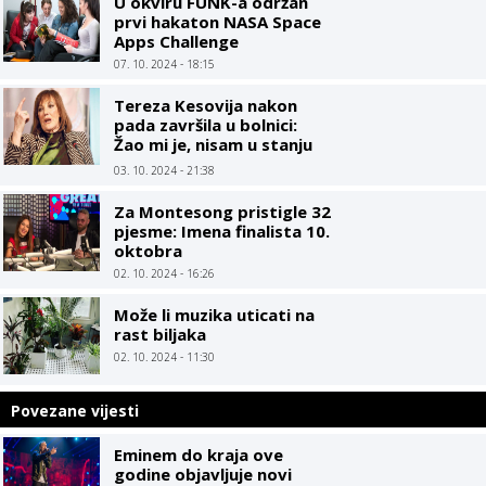
U okviru FUNK-a održan
prvi hakaton NASA Space
Apps Challenge
07. 10. 2024 - 18:15
Tereza Kesovija nakon
pada završila u bolnici:
Žao mi je, nisam u stanju
objašnjavati šta mi se
03. 10. 2024 - 21:38
dogodilo
Za Montesong pristigle 32
pjesme: Imena finalista 10.
oktobra
02. 10. 2024 - 16:26
Može li muzika uticati na
rast biljaka
02. 10. 2024 - 11:30
Povezane vijesti
Eminem do kraja ove
godine objavljuje novi