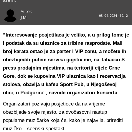
areni.
Autor:
03. 04. 2024 - 19:12
J.M.
“Interesovanje posjetilaca je veliko, a u prilog tome je
i podatak da su ulaznice za tribine rasprodate. Mali
broj karata ostao je za parter i VIP zonu, a možete ih
obezbijediti putem servisa gigstix.me, na Tabacco S
press prodajnim mjestima, na teritoriji cijele Crne
Gore, dok se kupovina VIP ulaznica kao i rezervacija
stolova, obavlja u kafeu Sport Pub, u Njegoševoj
ulici, u Podgorici”, navode organizatori koncerta.
Organizatori pozivaju posjetioce da na vrijeme
obezbijede svoje mjesto, za dvočasovni nastup
popularne muzičarke koja će, kako je najavila, prirediti
muzičko – scenski spektakl.