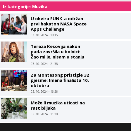
Iz kategorije: Muzika
U okviru FUNK-a održan
prvi hakaton NASA Space
Apps Challenge
07. 10. 2024 - 18:15
Tereza Kesovija nakon
pada završila u bolnici:
Žao mi je, nisam u stanju
objašnjavati šta mi se
03. 10. 2024 - 21:38
dogodilo
Za Montesong pristigle 32
pjesme: Imena finalista 10.
oktobra
02. 10. 2024 - 16:26
Može li muzika uticati na
rast biljaka
02. 10. 2024 - 11:30