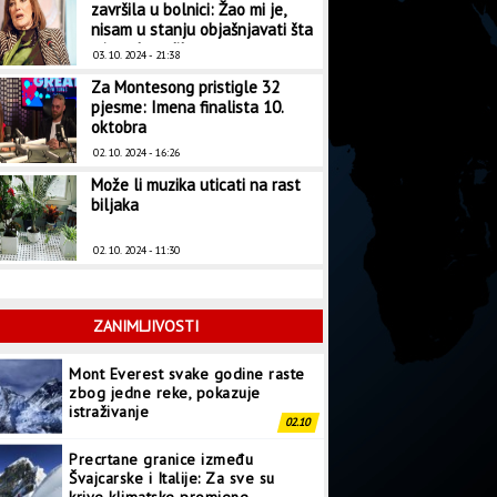
završila u bolnici: Žao mi je,
nisam u stanju objašnjavati šta
mi se dogodilo
03. 10. 2024 - 21:38
Za Montesong pristigle 32
pjesme: Imena finalista 10.
oktobra
02. 10. 2024 - 16:26
Može li muzika uticati na rast
biljaka
02. 10. 2024 - 11:30
ZANIMLJIVOSTI
Mont Everest svake godine raste
zbog jedne reke, pokazuje
istraživanje
02.10
Precrtane granice između
Švajcarske i Italije: Za sve su