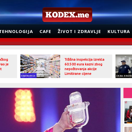
TEHNOLOGIJA
CAFE
ŽIVOT I ZDRAVLJE
KULTURA
jačkog
Tržišna inspekcija izrekla
vao je
60.500 eura kazni zbog
t
nepoštovanja akcije
Limitirane cijene
EKONOMIJA
CRNA HRON