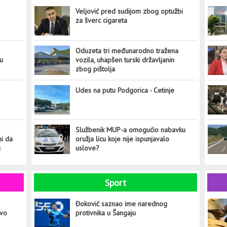
Veljović pred sudijom zbog optužbi
za šverc cigareta
Oduzeta tri međunarodno tražena
tu
vozila, uhapšen turski državljanin
zbog pištolja
Udes na putu Podgorica - Cetinje
Službenik MUP-a omogućio nabavku
ni da
oružja licu koje nije ispunjavalo
u
uslove?
Sport
Đoković saznao ime narednog
ovo
protivnika u Šangaju