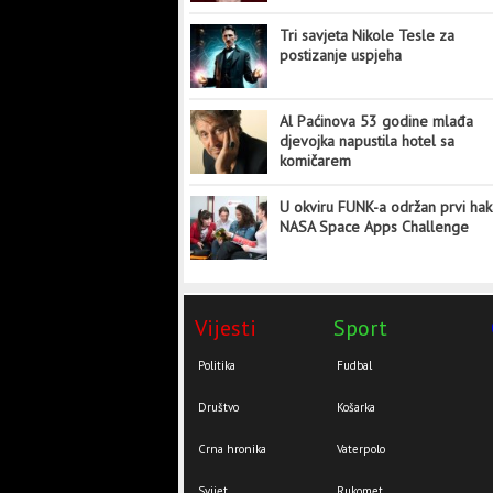
Tri savjeta Nikole Tesle za
postizanje uspjeha
Al Paćinova 53 godine mlađa
djevojka napustila hotel sa
komičarem
U okviru FUNK-a održan prvi hak
NASA Space Apps Challenge
Vijesti
Sport
Politika
Fudbal
Društvo
Košarka
Crna hronika
Vaterpolo
Svijet
Rukomet