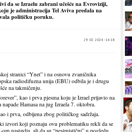
vi da se Izraelu zabrani učešće na Evroviziji,
oju je administracija Tel Aviva predala na
avala političku poruku.
29. 02. 2024 - 14:18
skoj stranici “Ynet” i na osnovu zvaničnika
opska radiodifuzna unija (EBU) odbila je i drugu
ešće na takmičenju.
ever”, kao i prva pjesma koju je Izrael prijavio na
a napade Hamasa na jug Izraela 7. oktobra.
ao i prva, odbijena zbog političkog sadržaja.
ski izvori koji poznaju ovu problematiku rekli da se
om nastavlja, ali da su “pesimistični” u pogledu