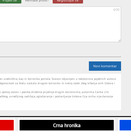
Prijavi se
Nemate profil?
Registrujte se
600
Novi komentar
 uredništva, kao ni korisnika portala. Stavovi objavljeni u tekstovima pojedinih autora
dgovornost za štetu nastalu drugom korisniku ili trećoj osobi zbog kršenja ovih Uslova i
i polnoj osnovi i psovke, direktne prijetnje drugim korisnicima, autorima čanka i/ili
fskog, uvredljivog sadržaja, oglašavanje i postavljanje linkova čija svrha nije davanje
Crna hronika