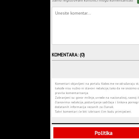
Samo registrovani korisnici mogu komentarisati
KOMENTARA: (0)
Komentari objavljeni na portalu Kodex.me ne odražavaju stav
takođe nisu nužno ni stavovi redakcije, tako da ne snosimo o
pravila komentarisanja.
Zabranjeni su: govor mržnje, uvrede na nacionalnoj, rasnoj il
članovima redakcije, postavljanje sadržaja i linkova pornogra
dodatanih informacija vezanih za članak.
Takvi komentari će biti izbrisani čim budu primijećeni.
Politika