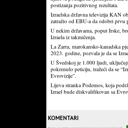
postizanja pozitivnog rezultata.
Izraelska državna televizija KAN obj
zatražio od EBU-a da odobri prvu p
U nekim državama, poput Irske, brojn
Izraela iz takmičenja.
La Zarra, marokansko-kanadska pjev
2023. godine, pozvala je da se Izra
U Švedskoj je 1.000 ljudi, uključuj
pokrenulo peticiju, tražeći da se “
Evrovizije”.
Lijeva stranka Podemos, koja podrža
Izrael bude diskvalifikovan sa Evro
KOMENTARI