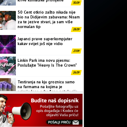
krive klimatske promjene
30.09
50 Cent otkrio zašto nikada nije
bio na Didijevim zabavama: Nisam
za te jezive stvari, ja sam više
normalan tip
28.09
Japanci prave superkompjuter
kakav svijet još nije vidio
27.09
Linkin Park ima novu pjesmu:
Poslušajte “Heavy Is The Crown”
26.09
Testiranja na kju groznicu samo
na farmama na kojima je
primijećena određena patologija
25.09
Habl pronašao više crnih rupa u
ranom svemiru nego što se
očekivalo
07.10
Zukerberg preskočio Bezosa na