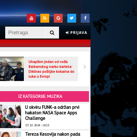
PRIJAVA
Uhapšen jedan od vođa
Veljo
Balkanskog narko kartela:
optuž
Diktirao pošiljke kokaina do
luka u Evropi
IKA
CRNA HRONIKA
IZ KATEGORIJE: MUZIKA
U okviru FUNK-a održan prvi
hakaton NASA Space Apps
Challenge
07. 10. 2024 - 18:15
Tereza Kesovija nakon pada