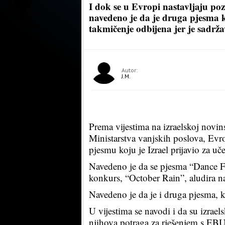
I dok se u Evropi nastavljaju pozi
navedeno je da je druga pjesma k
takmičenje odbijena jer je sadrž
Autor:
J.M.
Prema vijestima na izraelskoj novin
Ministarstva vanjskih poslova, Evr
pjesmu koju je Izrael prijavio za uč
Navedeno je da se pjesma “Dance For
konkurs, “October Rain”, aludira n
Navedeno je da je i druga pjesma, k
U vijestima se navodi i da su izrael
njihova potraga za rješenjem s EBU-