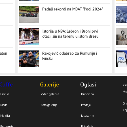
Padali rekordi na MBAT "Podi 2024"
Istorija u NBA: Lebron i Broni prvi
otac i sin na terenu u istom dresu
aton
Rakojević odabrao za Rumuniju i
Finsku
Caffe
Galerije
Oglasi
Vla
Kop
Erotika
Video galerije
Kupovina
O 
Moda
Foto galerije
Prodaja
Co
Muzika
Izdavanje
Putovanja
Potražnja