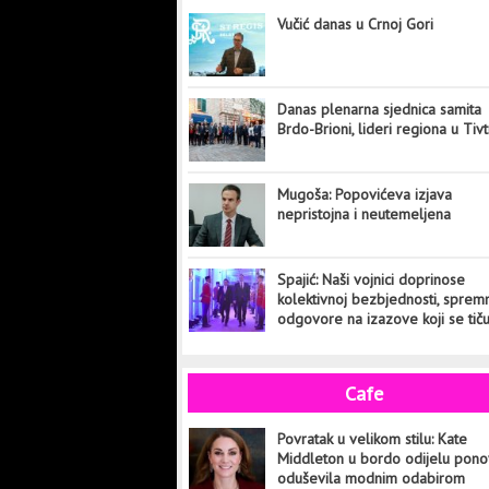
Vučić danas u Crnoj Gori
Danas plenarna sjednica samita
Brdo-Brioni, lideri regiona u Tiv
Mugoša: Popovićeva izjava
nepristojna i neutemeljena
Spajić: Naši vojnici doprinose
kolektivnoj bezbjednosti, sprem
odgovore na izazove koji se tič
cijelog svijeta
Cafe
Povratak u velikom stilu: Kate
Middleton u bordo odijelu pon
oduševila modnim odabirom