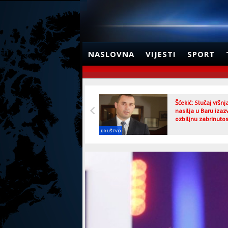
NASLOVNA
VIJESTI
SPORT
Šćekić: Slučaj vršn
nasilja u Baru izaz
ozbiljnu zabrinutos
DRUŠTVO