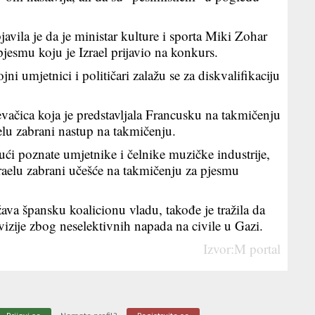
avila je da je ministar kulture i sporta Miki Zohar
jesmu koju je Izrael prijavio na konkurs.
i umjetnici i političari zalažu se za diskvalifikaciju
ačica koja je predstavljala Francusku na takmičenju
elu zabrani nastup na takmičenju.
ući poznate umjetnike i čelnike muzičke industrije,
Izraelu zabrani učešće na takmičenju za pjesmu
va špansku koalicionu vladu, takođe je tražila da
vizije zbog neselektivnih napada na civile u Gazi.
Izvor:M portal