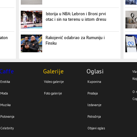
Istorija u NBA: Lebron i Broni prvi
otac i sin na terenu u istom dresu
aton
Rakojević odabrao za Rumuniju i
Finsku
Caffe
Galerije
Oglasi
Vla
Kop
Erotika
Video galerije
Kupovina
O 
Moda
Foto galerije
Prodaja
Co
Muzika
Izdavanje
Putovanja
Potražnja
Celebrity
Objavi oglas