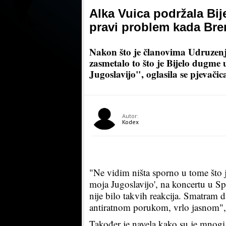
Alka Vuica podržala Bij
pravi problem kada Bre
Nakon što je članovima Udruzenj
zasmetalo to što je Bijelo dugme 
Jugoslavijo", oglasila se pjevači
Autor:
Kodex
"Ne vidim ništa sporno u tome što j
moja Jugoslavijo', na koncertu u Sp
nije bilo takvih reakcija. Smatram 
antiratnom porukom, vrlo jasnom", 
Također je navela kako su je mnogi