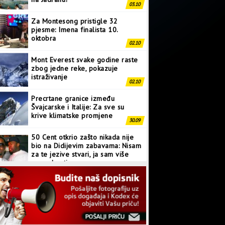
03.10
Za Montesong pristigle 32
pjesme: Imena finalista 10.
oktobra
02.10
Mont Everest svake godine raste
zbog jedne reke, pokazuje
istraživanje
02.10
Precrtane granice između
Švajcarske i Italije: Za sve su
krive klimatske promjene
30.09
50 Cent otkrio zašto nikada nije
bio na Didijevim zabavama: Nisam
za te jezive stvari, ja sam više
normalan tip
28.09
Japanci prave superkompjuter
kakav svijet još nije vidio
27.09
Linkin Park ima novu pjesmu: