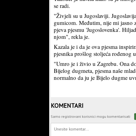
se radi.
"Živjeli su u Jugoslaviji. Jugoslavij
gumicom. Međutim, nije mi jasno z
pjeva pjesmu 'Jugoslovenka'. Hiljad
njom", rekla je.
Kazala je i da je ova pjesma inspir
pjesnika prošlog stoljeća rođenog u
"Umro je i živio u Zagrebu. Ona do
Bijelog dugmeta, pjesma naše mlado
normalno da ju je Bijelo dugme uvrst
KOMENTARI
Samo registrovani korisnici mogu komentarisati