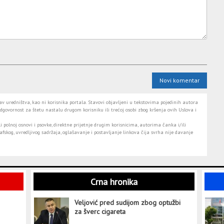
Novi komentar
 uredništva, kao ni korisnika portala. Stavovi objavljeni u tekstovima pojedinih autora
dgovornost za štetu nastalu drugom korisniku ili trećoj osobi zbog kršenja ovih Uslova i
i polnoj osnovi i psovke, direktne prijetnje drugim korisnicima, autorima čanka i/ili
fskog, uvredljivog sadržaja, oglašavanje i postavljanje linkova čija svrha nije davanje
Crna hronika
Veljović pred sudijom zbog optužbi
za šverc cigareta