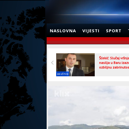
NASLOVNA
VIJESTI
SPORT
Šćekić: Slučaj vršn
nasilja u Baru izaz
ozbiljnu zabrinutos
DRUŠTVO