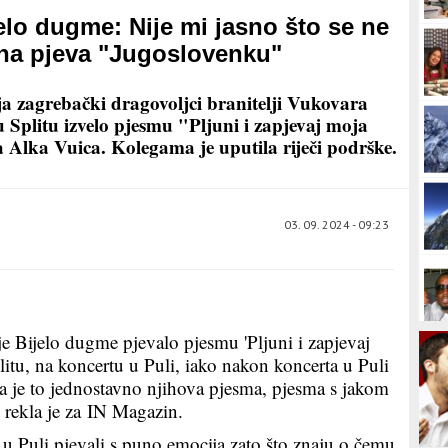
elo dugme: Nije mi jasno što se ne
na pjeva "Jugoslovenku"
a zagrebački dragovoljci branitelji Vukovara
u Splitu izvelo pjesmu "Pljuni i zapjevaj moja
ca Alka Vuica. Kolegama je uputila riječi podrške.
03. 09. 2024 - 09:23
e Bijelo dugme pjevalo pjesmu 'Pljuni i zapjevaj
litu, na koncertu u Puli, iako nakon koncerta u Puli
da je to jednostavno njihova pjesma, pjesma s jakom
rekla je za IN Magazin.
 u Puli pjevali s puno emocija zato što znaju o čemu