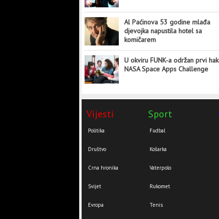
Al Paćinova 53 godine mlađa
djevojka napustila hotel sa
komičarem
U okviru FUNK-a održan prvi hak
NASA Space Apps Challenge
Vijesti
Sport
Politika
Fudbal
Društvo
Košarka
Crna hronika
Vaterpolo
Svijet
Rukomet
Evropa
Tenis