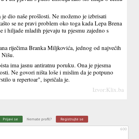
a je dio naše prošlosti. Ne možemo je izbrisati
ašto se ne pravi problem oko toga kada Lepa Brena
e i hiljade mladih pjevaju tu pjesmu zajedno s
irana riječima Branka Miljkovića, jednog od najvećih
 Nišu.
ista ima jasnu antiratnu poruku. Ona je pjesma
sti. Ne govori ništa loše i mislim da je potpuno
ilo u repertoar", ispričala je.
Izvor:Klix.ba
Prijavi se
Nemate profil?
Registrujte se
600