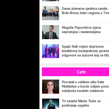
Danas plenarna sjednica samita
Brdo-Brioni, lideri regiona u Tiv
Mugoša: Popovićeva izjava
nepristojna i neutemeljena
Spajić: Naši vojnici doprinose
kolektivnoj bezbjednosti, sprem
odgovore na izazove koji se tič
cijelog svijeta
Cafe
Povratak u velikom stilu: Kate
Middleton u bordo odijelu pon
oduševila modnim odabirom
Tri savjeta Nikole Tesle za
postizanje uspjeha