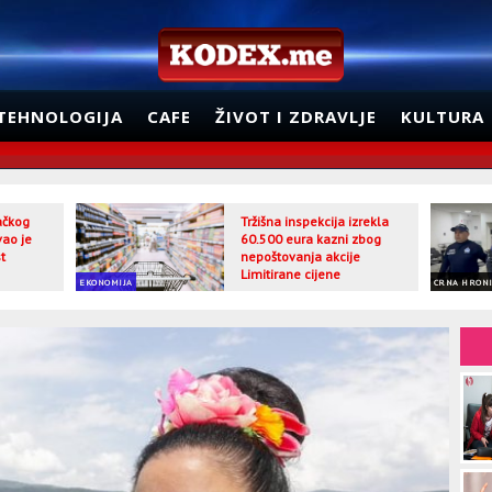
TEHNOLOGIJA
CAFE
ŽIVOT I ZDRAVLJE
KULTURA
jačkog
Tržišna inspekcija izrekla
vao je
60.500 eura kazni zbog
t
nepoštovanja akcije
Limitirane cijene
EKONOMIJA
CRNA HRON