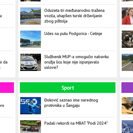
Oduzeta tri međunarodno tražena
tu
vozila, uhapšen turski državljanin
zbog pištolja
Udes na putu Podgorica - Cetinje
Službenik MUP-a omogućio nabavku
ni da
oružja licu koje nije ispunjavalo
u
uslove?
Sport
Đoković saznao ime narednog
ovo
protivnika u Šangaju
Padali rekordi na MBAT "Podi 2024"