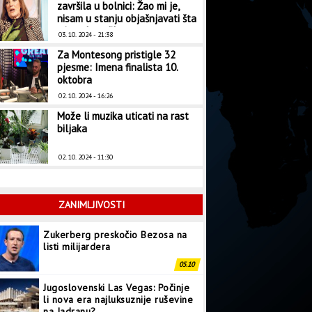
završila u bolnici: Žao mi je,
nisam u stanju objašnjavati šta
mi se dogodilo
03. 10. 2024 - 21:38
Za Montesong pristigle 32
pjesme: Imena finalista 10.
oktobra
02. 10. 2024 - 16:26
Može li muzika uticati na rast
biljaka
02. 10. 2024 - 11:30
ZANIMLJIVOSTI
Zukerberg preskočio Bezosa na
listi milijardera
05.10
Jugoslovenski Las Vegas: Počinje
li nova era najluksuznije ruševine
na Jadranu?