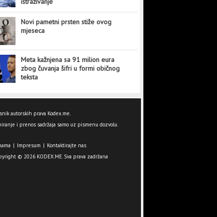
istraživanje
Novi pametni prsten stiže ovog
mjeseca
Meta kažnjena sa 91 milion eura
zbog čuvanja šifri u formi običnog
teksta
snik autorskih prava Kodex.me.
iranje i prenos sadržaja samo uz pismenu dozvolu.
nama
|
Impresum
|
Kontaktirajte nas
pyright © 2026 KODEX.ME. Sva prava zadržana