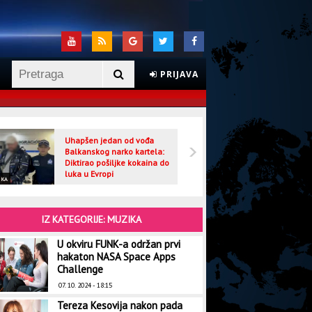
PRIJAVA
Uhapšen jedan od vođa
Veljo
Balkanskog narko kartela:
optuž
Diktirao pošiljke kokaina do
luka u Evropi
IKA
CRNA HRONIKA
IZ KATEGORIJE: MUZIKA
U okviru FUNK-a održan prvi
hakaton NASA Space Apps
Challenge
07. 10. 2024 - 18:15
Tereza Kesovija nakon pada