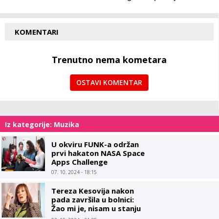
KOMENTARI
Trenutno nema kometara
OSTAVI KOMENTAR
Iz kategorije: Muzika
U okviru FUNK-a održan
prvi hakaton NASA Space
Apps Challenge
07. 10. 2024 - 18:15
Tereza Kesovija nakon
pada završila u bolnici:
Žao mi je, nisam u stanju
objašnjavati šta mi se