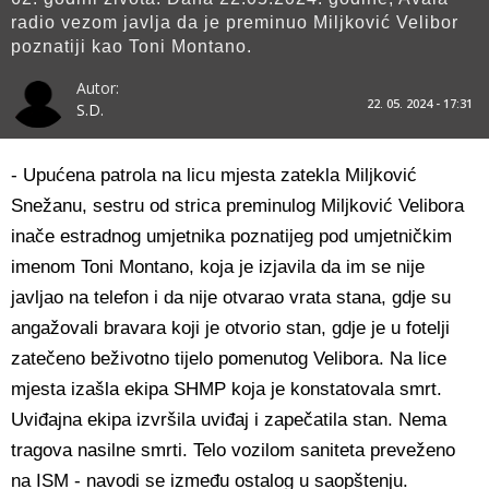
radio vezom javlja da je preminuo Miljković Velibor
poznatiji kao Toni Montano.
Autor:
22. 05. 2024 - 17:31
S.D.
- Upućena patrola na licu mjesta zatekla Miljković
Snežanu, sestru od strica preminulog Miljković Velibora
inače estradnog umjetnika poznatijeg pod umjetničkim
imenom Toni Montano, koja je izjavila da im se nije
javljao na telefon i da nije otvarao vrata stana, gdje su
angažovali bravara koji je otvorio stan, gdje je u fotelji
zatečeno beživotno tijelo pomenutog Velibora. Na lice
mjesta izašla ekipa SHMP koja je konstatovala smrt.
Uviđajna ekipa izvršila uviđaj i zapečatila stan. Nema
tragova nasilne smrti. Telo vozilom saniteta preveženo
na ISM - navodi se između ostalog u saopštenju.