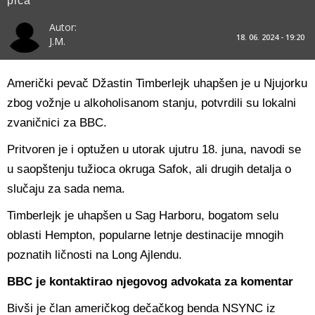
pića
Autor:
18. 06. 2024 - 19:20
J.M.
Američki pevač Džastin Timberlejk uhapšen je u Njujorku
zbog vožnje u alkoholisanom stanju, potvrdili su lokalni
zvaničnici za BBC.
Pritvoren je i optužen u utorak ujutru 18. juna, navodi se
u saopštenju tužioca okruga Safok, ali drugih detalja o
slučaju za sada nema.
Timberlejk je uhapšen u Sag Harboru, bogatom selu
oblasti Hempton, popularne letnje destinacije mnogih
poznatih ličnosti na Long Ajlendu.
BBC je kontaktirao njegovog advokata za komentar
Bivši je član američkog dečačkog benda NSYNC iz