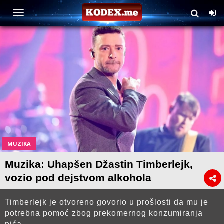
MUZIKA
Muzika: Uhapšen Džastin Timberlejk,
vozio pod dejstvom alkohola
Timberlejk je otvoreno govorio u prošlosti da mu je
potrebna pomoć zbog prekomernog konzumiranja