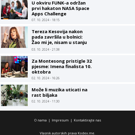
U okviru FUNK-a održan
prvi hakaton NASA Space
Apps Challenge
07. 10. 2024 - 18:15
Tereza Kesovija nakon
pada završila u bolnici:
Žao mi je, nisam u stanju
objašnjavati šta mi se
03. 10. 2024 - 21:38
dogodilo
Za Montesong pristigle 32
pjesme: Imena finalista 10.
oktobra
02. 10. 2024 - 16:26
Može li muzika uticati na
rast biljaka
02. 10. 2024 - 11:30
O nama
|
Impresum
|
Kontaktirajte nas
Vlasnik autorskih prava Kodex.me.