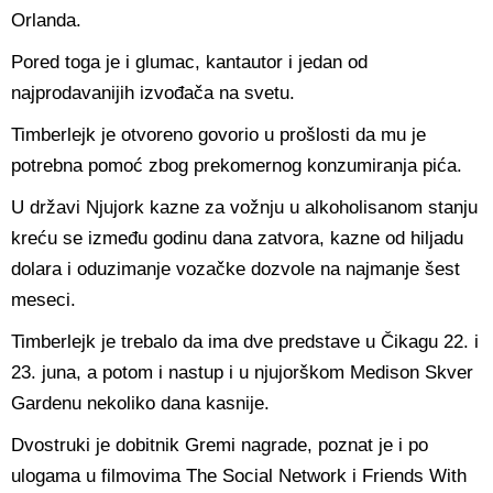
Orlanda.
Pored toga je i glumac, kantautor i jedan od
najprodavanijih izvođača na svetu.
Timberlejk je otvoreno govorio u prošlosti da mu je
potrebna pomoć zbog prekomernog konzumiranja pića.
U državi Njujork kazne za vožnju u alkoholisanom stanju
kreću se između godinu dana zatvora, kazne od hiljadu
dolara i oduzimanje vozačke dozvole na najmanje šest
meseci.
Timberlejk je trebalo da ima dve predstave u Čikagu 22. i
23. juna, a potom i nastup i u njujorškom Medison Skver
Gardenu nekoliko dana kasnije.
Dvostruki je dobitnik Gremi nagrade, poznat je i po
ulogama u filmovima The Social Network i Friends With