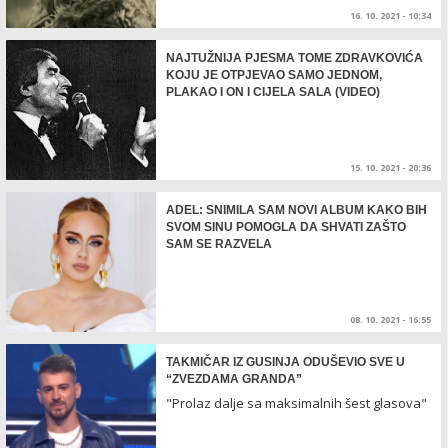
16. 10. 2021 - 10:34
NAJTUŽNIJA PJESMA TOME ZDRAVKOVIĆA
KOJU JE OTPJEVAO SAMO JEDNOM,
PLAKAO I ON I CIJELA SALA (VIDEO)
15. 10. 2021 - 20:36
ADEL: SNIMILA SAM NOVI ALBUM KAKO BIH
SVOM SINU POMOGLA DA SHVATI ZAŠTO
SAM SE RAZVELA
08. 10. 2021 - 16:55
TAKMIČAR IZ GUSINJA ODUŠEVIO SVE U
“ZVEZDAMA GRANDA”
"Prolaz dalje sa maksimalnih šest glasova"