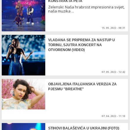
KONSTRAKTA PETA
Zelenski: Naša hrabrost impresionira svijet,
naša muzika ...
15. 05. 2022 - 08:31
VLADANA SE PRIPREMA ZA NASTUP U
TORINU, SJUTRA KONCERT NA
OTVORENOM (VIDEO)
07. 05. 2022 - 12:42
OBJAVLJENA ITALIJANSKA VERZIJA ZA
PJESMU "BREATHE"
07. 04. 2022 - 11:10
STIHOVI BALAŠEVIĆA U UKRAJINI (FOTO)