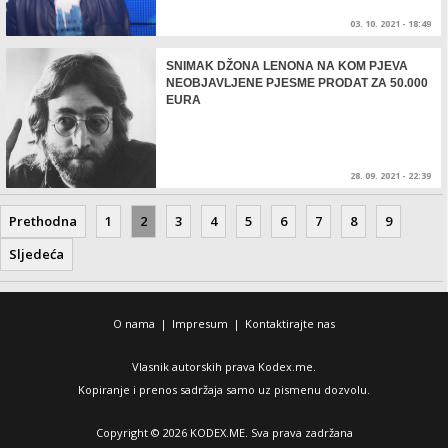
03. 10. 2021 - 18:49
SNIMAK DŽONA LENONA NA KOM PJEVA
NEOBJAVLJENE PJESME PRODAT ZA 50.000
EURA
28. 09. 2021 - 22:39
Prethodna
1
2
3
4
5
6
7
8
9
Sljedeća
O nama
|
Impresum
|
Kontaktirajte nas
Vlasnik autorskih prava Kodex.me.
Kopiranje i prenos sadržaja samo uz pismenu dozvolu.
Copyright © 2026 KODEX.ME. Sva prava zadržana