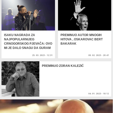
ISAKU NAGRADA ZA
PREMINUO AUTOR MNOGIH
NAJPOPULARNIJEG
HITOVA , OSKAROVAC BERT
CRNOGORSKOG PJEVAČA: OVO
BAKARAK
MI JE DALO SNAGU DA GURAM
DALJE
25. 03. 2023 - 12:31
09. 02. 2023 - 20:47
PREMINUO ZORAN KALEZIĆ
04. 01. 2023 - 18:12