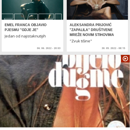
EMEL FRANCA OBJAVIO
ALEKSANDRA PRIJOVIĆ
PJESMU "GDJE JE"
"ZAPALILA" DRUŠTVENE
MREŽE NOVIM STIHOVIMA
Jedan od najistaknutijih
takmičara u muzičkom
"Zvuk tišine"
programu IDJShow
06. 06. 2022 - 20:03
30. 05. 2022 - 08:15