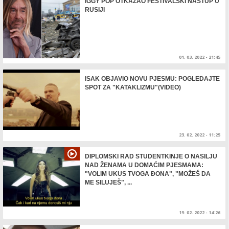
IGGY POP OTKAZAO FESTIVALSKI NASTUP U
RUSIJI
01. 03. 2022 - 21:45
ISAK OBJAVIO NOVU PJESMU: POGLEDAJTE
SPOT ZA "KATAKLIZMU"(VIDEO)
23. 02. 2022 - 11:25
DIPLOMSKI RAD STUDENTKINJE O NASILJU
NAD ŽENAMA U DOMAĆIM PJESMAMA:
"VOLIM UKUS TVOGA ĐONA", "MOŽEŠ DA
ME SILUJEŠ", ...
19. 02. 2022 - 14:26