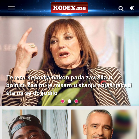
Muzika
Tereza Kesovija nakon pada završila u
bolnici: Žao mi je, nisam u stanju objašnjavati
šta mi se dogodilo