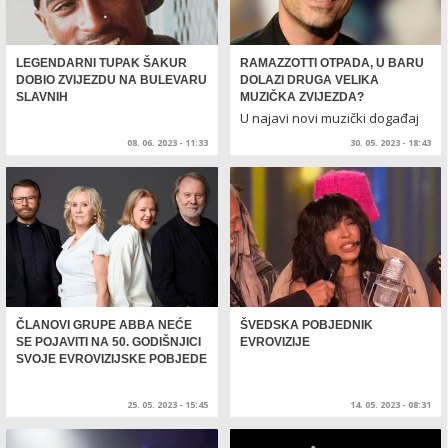
LEGENDARNI TUPAK ŠAKUR
RAMAZZOTTI OTPADA, U BARU
DOBIO ZVIJEZDU NA BULEVARU
DOLAZI DRUGA VELIKA
SLAVNIH
MUZIČKA ZVIJEZDA?
U najavi novi muzički događaj
na primorju
08. 06. 2023 - 11:33
30. 05. 2023 - 18:43
ČLANOVI GRUPE ABBA NEĆE
ŠVEDSKA POBJEDNIK
SE POJAVITI NA 50. GODIŠNJICI
EVROVIZIJE
SVOJE EVROVIZIJSKE POBJEDE
25. 05. 2023 - 15:45
14. 05. 2023 - 08:31