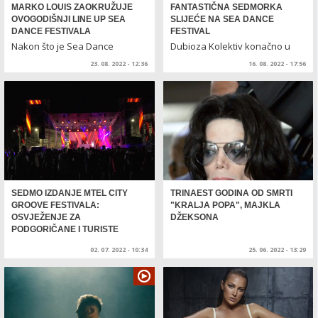
MARKO LOUIS ZAOKRUŽUJE
FANTASTIČNA SEDMORKA
OVOGODIŠNJI LINE UP SEA
SLIJEĆE NA SEA DANCE
DANCE FESTIVALA
FESTIVAL
Nakon što je Sea Dance
Dubioza Kolektiv konačno u
festival odbio ultimatum Kalush
Crnoj Gori
23. 08. 2022 - 12:36
16. 08. 2022 - 17:56
Or...
SEDMO IZDANJE MTEL CITY
TRINAEST GODINA OD SMRTI
GROOVE FESTIVALA:
"KRALJA POPA", MAJKLA
OSVJEŽENJE ZA
DŽEKSONA
PODGORIČANE I TURISTE
02. 07. 2022 - 10:34
25. 06. 2022 - 13:29