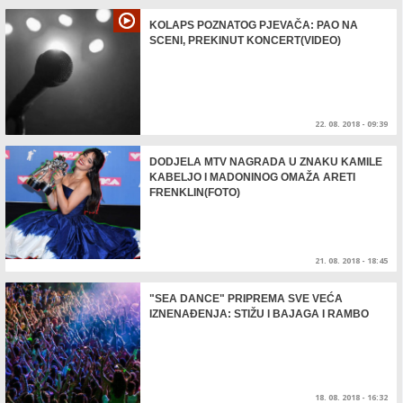
KOLAPS POZNATOG PJEVAČA: PAO NA
SCENI, PREKINUT KONCERT(VIDEO)
22. 08. 2018 - 09:39
DODJELA MTV NAGRADA U ZNAKU KAMILE
KABELJO I MADONINOG OMAŽA ARETI
FRENKLIN(FOTO)
21. 08. 2018 - 18:45
"SEA DANCE" PRIPREMA SVE VEĆA
IZNENAĐENJA: STIŽU I BAJAGA I RAMBO
18. 08. 2018 - 16:32