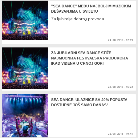
"SEA DANCE" MEĐU NAJBOLJIM MUZIČKIM
DEŠAVANJIMA U SVIJETU
Za ljubitelje dobrog provoda
24. 08. 2018 - 12:19
ZA JUBILARNI SEA DANCE STIŽE
NAJMOĆNIJA FESTIVALSKA PRODUKCIJA
IKAD VIĐENA U CRNOJ GORI
23. 08. 2018 - 16:22
SEA DANCE: ULAZNICE SA 40% POPUSTA
DOSTUPNE JOŠ SAMO DANAS!
22. 08. 2018 - 10:41