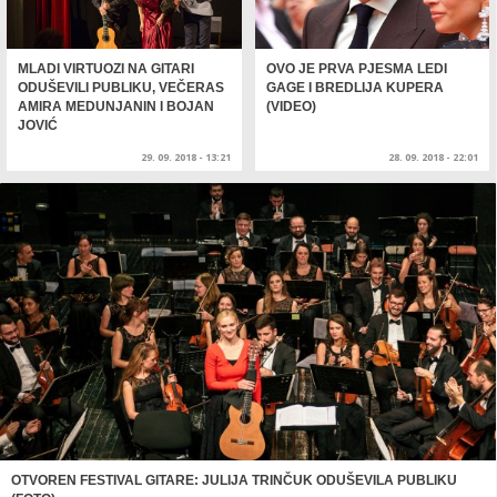
MLADI VIRTUOZI NA GITARI
OVO JE PRVA PJESMA LEDI
ODUŠEVILI PUBLIKU, VEČERAS
GAGE I BREDLIJA KUPERA
AMIRA MEDUNJANIN I BOJAN
(VIDEO)
JOVIĆ
29. 09. 2018 - 13:21
28. 09. 2018 - 22:01
OTVOREN FESTIVAL GITARE: JULIJA TRINČUK ODUŠEVILA PUBLIKU