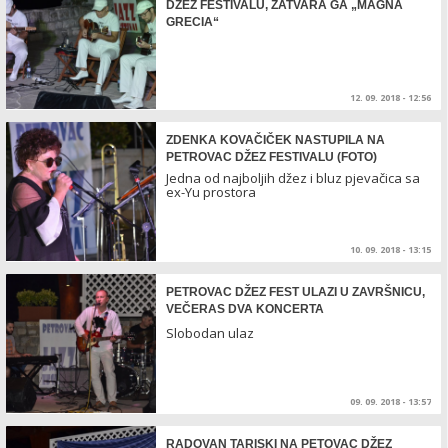
DŽEZ FESTIVALU, ZATVARA GA „MAGNA
GRECIA“
12. 09. 2018 - 12:56
ZDENKA KOVAČIČEK NASTUPILA NA
PETROVAC DŽEZ FESTIVALU (FOTO)
Jedna od najboljih džez i bluz pjevačica sa
ex-Yu prostora
10. 09. 2018 - 13:15
PETROVAC DŽEZ FEST ULAZI U ZAVRŠNICU,
VEČERAS DVA KONCERTA
Slobodan ulaz
09. 09. 2018 - 13:57
RADOVAN TARISKI NA PETOVAC DŽEZ