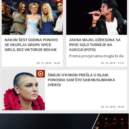
NAKON ŠEST GODINA PONOVO
JAKNA MAJKL DŽEKSONA SA
SE OKUPLJA GRUPA SPICE
PRVE SOLO TURNEJE NA
GIRLS, BEZ VIKTORIJE BEKAM
AUKCIJI (FOTO)
Prema procjenama mogla bi da
dostigne cijenu do 100.000 d...
03. 11. 2018 - 14:43
29. 10. 2018 - 17:31
ŠINEJD O'KONOR PREŠLA U ISLAM:
PONOSNA SAM ŠTO SAM MUSLIMANKA
(VIDEO)
26. 10. 2018 - 10:56