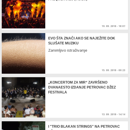
19. 09. 2018 - 18:07
EVO ŠTA ZNAČI AKO SE NAJEŽITE DOK
SLUŠATE MUZIKU
Zanimljivo istraživanje
15. 09. 2018 - 09:23
„KONCERTOM ZA MIR“ ZAVRŠENO
DVANAESTO IZDANJE PETROVAC DŽEZ
FESTIVALA
13. 09. 2018 - 14:14
I "TRIO BLAKAN STRINGS" NA PETROVAC