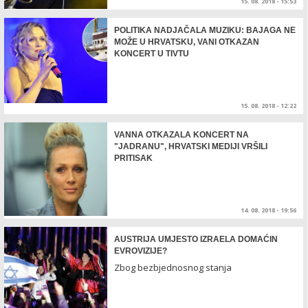
15. 08. 2018 - 15:53
POLITIKA NADJAČALA MUZIKU: BAJAGA NE
MOŽE U HRVATSKU, VANI OTKAZAN
KONCERT U TIVTU
15. 08. 2018 - 12:22
VANNA OTKAZALA KONCERT NA
"JADRANU", HRVATSKI MEDIJI VRŠILI
PRITISAK
14. 08. 2018 - 19:56
AUSTRIJA UMJESTO IZRAELA DOMAĆIN
EVROVIZIJE?
Zbog bezbjednosnog stanja