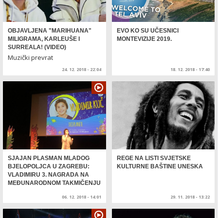
OBJAVLJENA "MARIHUANA"
EVO KO SU UČESNICI
MILIGRAMA, KARLEUŠE I
MONTEVIZIJE 2019.
SURREALA! (VIDEO)
Muzički prevrat
24. 12. 2018 - 22:04
18. 12. 2018 - 17:40
SJAJAN PLASMAN MLADOG
REGE NA LISTI SVJETSKE
BJELOPOLJCA U ZAGREBU:
KULTURNE BAŠTINE UNESKA
VLADIMIRU 3. NAGRADA NA
MEĐUNARODNOM TAKMIČENJU
(VIDEO)
06. 12. 2018 - 14:01
29. 11. 2018 - 13:22