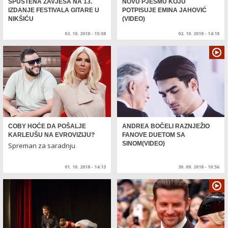
SPUŠTENA ZAVJESA NA 13.
NOVU PJESMU KOJU
IZDANJE FESTIVALA GITARE U
POTPISUJE EMINA JAHOVIĆ
NIKŠIĆU
(VIDEO)
02. 10. 2018 - 15:08
02. 10. 2018 - 14:18
COBY HOĆE DA POŠALJE
ANDREA BOČELI RAZNJEŽIO
KARLEUŠU NA EVROVIZIJU?
FANOVE DUETOM SA
SINOM(VIDEO)
Spreman za saradnju
01. 10. 2018 - 14:13
30. 09. 2018 - 10:56