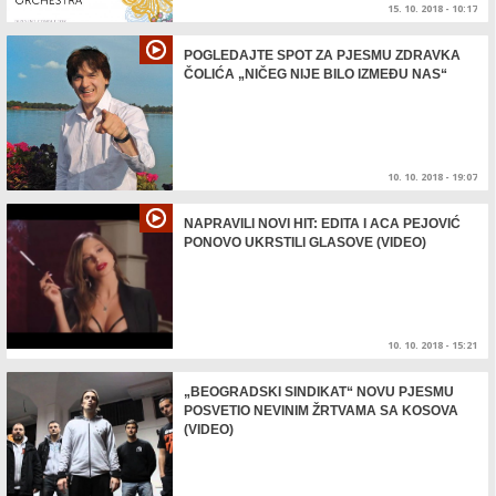
15. 10. 2018 - 10:17
POGLEDAJTE SPOT ZA PJESMU ZDRAVKA
ČOLIĆA „NIČEG NIJE BILO IZMEĐU NAS“
10. 10. 2018 - 19:07
NAPRAVILI NOVI HIT: EDITA I ACA PEJOVIĆ
PONOVO UKRSTILI GLASOVE (VIDEO)
10. 10. 2018 - 15:21
„BEOGRADSKI SINDIKAT“ NOVU PJESMU
POSVETIO NEVINIM ŽRTVAMA SA KOSOVA
(VIDEO)