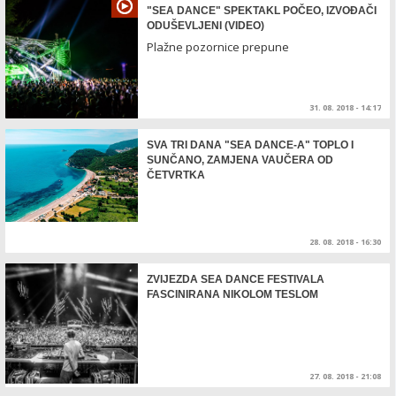
"SEA DANCE" SPEKTAKL POČEO, IZVOĐAČI
ODUŠEVLJENI (VIDEO)
Plažne pozornice prepune
31. 08. 2018 - 14:17
SVA TRI DANA "SEA DANCE-A" TOPLO I
SUNČANO, ZAMJENA VAUČERA OD
ČETVRTKA
28. 08. 2018 - 16:30
ZVIJEZDA SEA DANCE FESTIVALA
FASCINIRANA NIKOLOM TESLOM
27. 08. 2018 - 21:08