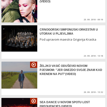
(VIDEO)
25. 09. 2018 - 09:19
CRNOGORSKI SIMFONIJSKI ORKESTAR U
UTORAK U PLJEVLJIMA
Pod upravom maestra Grigorija Kraska
23. 09. 2018 - 13:18
ŽELJKO VASIĆ ODUŠEVIO NOVOM
PJESMOM: "JER GNEZDO SVOJE ZNAM KAD
KRENEM NA PUT"(VIDEO)
20. 09. 2018 - 13:32
SEA DANCE U NOVOM SPOTU LOST
FREQUENCIES (VIDEO)