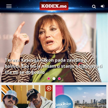
Muzika
Tereza Kesovija nakon pada završila u
bolnici: Žao mi je, nisam u stanju objašnjavati
šta mi se dogodilo