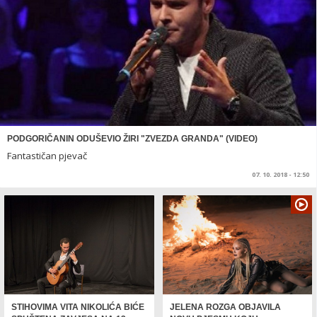
PODGORIČANIN ODUŠEVIO ŽIRI "ZVEZDA GRANDA" (VIDEO)
Fantastičan pjevač
07. 10. 2018 - 12:50
STIHOVIMA VITA NIKOLIĆA BIĆE
JELENA ROZGA OBJAVILA