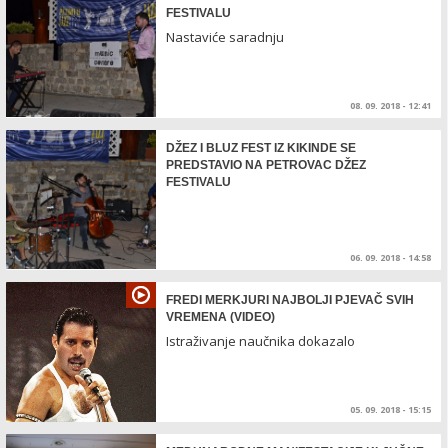
FESTIVALU
Nastaviće saradnju
08. 09. 2018 - 12:41
DŽEZ I BLUZ FEST IZ KIKINDE SE
PREDSTAVIO NA PETROVAC DŽEZ
FESTIVALU
06. 09. 2018 - 14:58
FREDI MERKJURI NAJBOLJI PJEVAČ SVIH
VREMENA (VIDEO)
Istraživanje naučnika dokazalo
05. 09. 2018 - 15:15