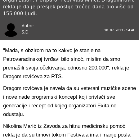
rekla je da je presjek poslije trećeg dana bio više od
155.000 ljudi.
Autor:
10. 07. 2023 - 14:41
S.D.
"Mada, s obzirom na to kakvo je stanje na
Petrovaradinskoj tvrđavi bilo sinoć, mislim da smo
premašili svoja očekivanja, odnosno 200.000", rekla je
Dragomirovićeva za RTS.
Dragomirovićeva je navela da su veterani muzičke scene
i nove nade programski koncept koji privlači sve
generacije i recept od kojeg organizatori Exita ne
odustaju.
Nikolina Marić iz Zavoda za hitnu medicinsku pomoć
rekla je da su timovi tokom Festivala imali manje posla