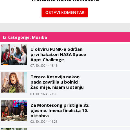
OSTAVI KOMENTAR
Iz kategorije: Muzika
U okviru FUNK-a održan
prvi hakaton NASA Space
Apps Challenge
07. 10. 2024 - 18:15
Tereza Kesovija nakon
pada završila u bolnici:
Žao mi je, nisam u stanju
objašnjavati šta mi se
03. 10. 2024 - 21:38
dogodilo
Za Montesong pristigle 32
pjesme: Imena finalista 10.
oktobra
02. 10. 2024 - 16:26