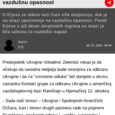
vazdušnu opasnost
U Kijevu se tokom noći čulo više eksplozija, dok je
na snazi upozorenje na vazdušnu opasnost. Pored
Kijeva u još deset ukrajinskih regiona na snazi je
bila uzbuna za vazdušni napad.
Autor:
06. 10. 2024 - 09:44
S.D.
Predsjednik Ukrajine Volodimir Zelenski rekao je da
očekuje da naredna nedjelja bude istorijska za odbranu
Ukrajine i da će “smislene odluke” biti donijete u okviru
sastanka Kontakt grupe za odbranu Ukrajine u američkoj
vazduhoplovnoj bazi Ramštajn u Njemačkoj 12. oktobra.
- Sada naši timovi – Ukrajine i Sjedinjenih Američkih
Država, kao i timovi drugih partnera rade na pripremi