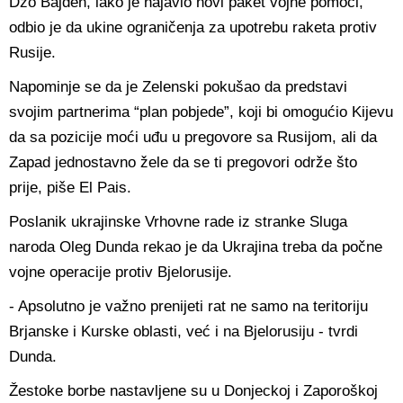
Džo Bajden, iako je najavio novi paket vojne pomoći,
odbio je da ukine ograničenja za upotrebu raketa protiv
Rusije.
Napominje se da je Zelenski pokušao da predstavi
svojim partnerima “plan pobjede”, koji bi omogućio Kijevu
da sa pozicije moći uđu u pregovore sa Rusijom, ali da
Zapad jednostavno žele da se ti pregovori održe što
prije, piše El Pais.
Poslanik ukrajinske Vrhovne rade iz stranke Sluga
naroda Oleg Dunda rekao je da Ukrajina treba da počne
vojne operacije protiv Bjelorusije.
- Apsolutno je važno prenijeti rat ne samo na teritoriju
Brjanske i Kurske oblasti, već i na Bjelorusiju - tvrdi
Dunda.
Žestoke borbe nastavljene su u Donjeckoj i Zaporoškoj