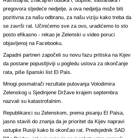
Ramštajna, značajnih odluka i, uopšte, sastanaka i
pregovora sljedeće nedjelje, a ova nedjelja može biti
pozitivna za našu odbranu, za našu viziju kako treba da
se završi rat. Učinićemo sve za ovo, uradićemo to sto
posto efikasno - rekao je Zelenski u video poruci
objavljenoj na Facebooku.
Zapadni partneri započeli su novu fazu pritiska na Kijev
da postane popustljiviji u pogledu uslova za okončanje
rata, piše španski list El Pais.
Mnogi posmatrači rezultate putovanja Volodimira
Zelenskog u Sjedinjene Države krajem septembra
nazvali su katastrofalnim.
Republikanci su Zelenskom, prema pisanju El Paisa,
jasno stavili do znanja da je prioritet da Kijev napravi
ustupke Rusiji kako bi okončao rat. Predsjednik SAD