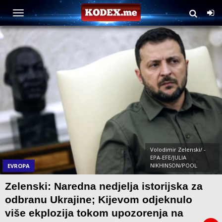
Volodimir Zelenski/ -
EPA-EFE/JULIA
NIKHINSON/POOL
EVROPA
Zelenski: Naredna nedjelja istorijska za
odbranu Ukrajine; Kijevom odjeknulo
više ekplozija tokom upozorenja na