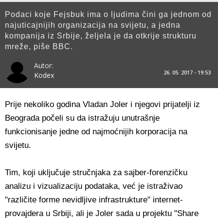
Podaci koje Fejsbuk ima o ljudima čini ga jednom od
najuticajnijih organizacija na svijetu, a jedna
kompanija iz Srbije, željela je da otkrije strukturu
mreže, piše BBC.
Autor:
26. 05. 2017 - 19:53
Kodex
Prije nekoliko godina Vladan Joler i njegovi prijatelji iz
Beograda počeli su da istražuju unutrašnje
funkcionisanje jedne od najmoćnijih korporacija na
svijetu.
Tim, koji uključuje stručnjaka za sajber-forenzičku
analizu i vizualizaciju podataka, već je istraživao
"različite forme nevidljive infrastrukture" internet-
provajdera u Srbiji, ali je Joler sada u projektu "Share