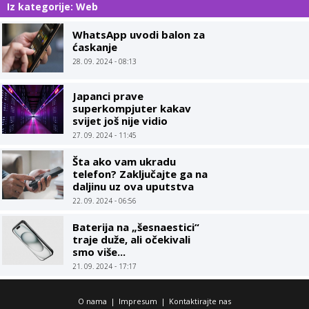
Iz kategorije: Web
WhatsApp uvodi balon za
ćaskanje
28. 09. 2024 - 08:13
Japanci prave
superkompjuter kakav
svijet još nije vidio
27. 09. 2024 - 11:45
Šta ako vam ukradu
telefon? Zaključajte ga na
daljinu uz ova uputstva
22. 09. 2024 - 06:56
Baterija na „šesnaestici“
traje duže, ali očekivali
smo više...
21. 09. 2024 - 17:17
O nama
|
Impresum
|
Kontaktirajte nas