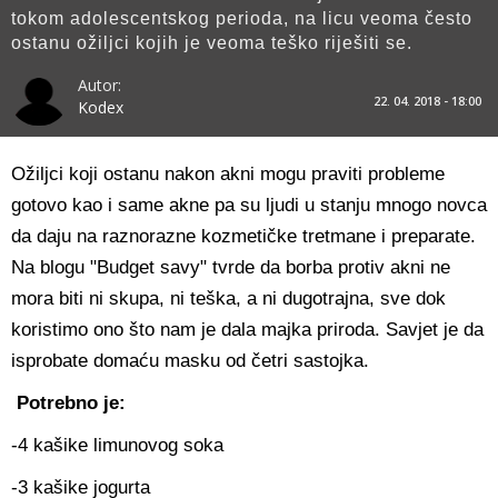
tokom adolescentskog perioda, na licu veoma često
ostanu ožiljci kojih je veoma teško riješiti se.
Autor:
22. 04. 2018 - 18:00
Kodex
Ožiljci koji ostanu nakon akni mogu praviti probleme
gotovo kao i same akne pa su ljudi u stanju mnogo novca
da daju na raznorazne kozmetičke tretmane i preparate.
Na blogu "Budget savy" tvrde da borba protiv akni ne
mora biti ni skupa, ni teška, a ni dugotrajna, sve dok
koristimo ono što nam je dala majka priroda. Savjet je da
isprobate domaću masku od četri sastojka.
Potrebno je:
-4 kašike limunovog soka
-3 kašike jogurta