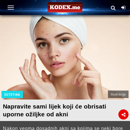
Ilustracija
ESTETIKA
Napravite sami lijek koji će obrisati
uporne ožiljke od akni
Nakon veoma dosadnih akni sa kojima se neki bore