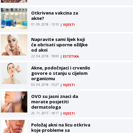
Otkrivena vakcina za
akne?
01. 09. 2018 - 13:10
|
VIJESTI
Napravite sami lijek koji
će obrisati uporne ožiljke
od akni
22. 04. 2018 - 18:00
|
ESTETIKA
Akne, podočnjaci i crvenilo
govore o stanju u cijelom
organizmu
03. 04. 2018 - 10:27
|
VIJESTI
OVO su jasni znaci da
morate posjetiti
dermatologa
25. 11. 2017 - 18:17
|
VIJESTI
Položaj akni na licu otkriva
koje probleme sa