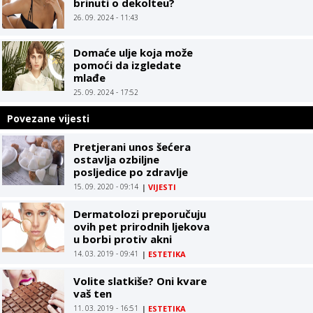
brinuti o dekolteu?
26. 09. 2024 - 11:43
Domaće ulje koja može
pomoći da izgledate
mlađe
25. 09. 2024 - 17:52
Povezane vijesti
Pretjerani unos šećera
ostavlja ozbiljne
posljedice po zdravlje
15. 09. 2020 - 09:14
|
VIJESTI
Dermatolozi preporučuju
ovih pet prirodnih ljekova
u borbi protiv akni
14. 03. 2019 - 09:41
|
ESTETIKA
Volite slatkiše? Oni kvare
vaš ten
11. 03. 2019 - 16:51
|
ESTETIKA