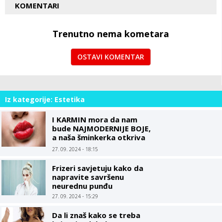
KOMENTARI
Trenutno nema kometara
OSTAVI KOMENTAR
Iz kategorije: Estetika
I KARMIN mora da nam
bude NAJMODERNIJE BOJE,
a naša šminkerka otkriva
TRIK kako da vam usne
27. 09. 2024 - 18:15
budu PUNE i SOČNE
Frizeri savjetuju kako da
napravite savršenu
neurednu punđu
27. 09. 2024 - 15:29
Da li znaš kako se treba