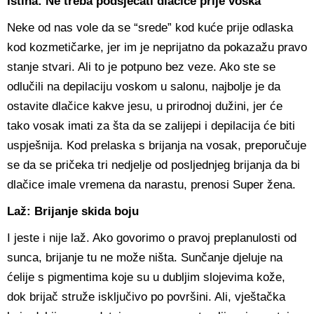
Istina: Ne treba podsjecati dlačice prije voska
Neke od nas vole da se “srede” kod kuće prije odlaska
kod kozmetičarke, jer im je neprijatno da pokazažu pravo
stanje stvari. Ali to je potpuno bez veze. Ako ste se
odlučili na depilaciju voskom u salonu, najbolje je da
ostavite dlačice kakve jesu, u prirodnoj dužini, jer će
tako vosak imati za šta da se zalijepi i depilacija će biti
uspješnija. Kod prelaska s brijanja na vosak, preporučuje
se da se pričeka tri nedjelje od posljednjeg brijanja da bi
dlačice imale vremena da narastu, prenosi Super žena.
Laž: Brijanje skida boju
I jeste i nije laž. Ako govorimo o pravoj preplanulosti od
sunca, brijanje tu ne može ništa. Sunčanje djeluje na
ćelije s pigmentima koje su u dubljim slojevima kože,
dok brijač struže isključivo po površini. Ali, vještačka