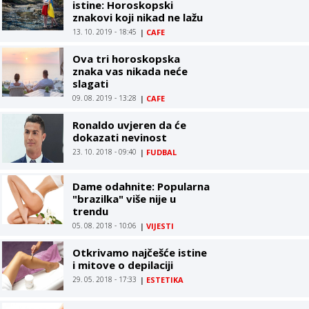
istine: Horoskopski
znakovi koji nikad ne lažu
13. 10. 2019 - 18:45
|
CAFE
Ova tri horoskopska
znaka vas nikada neće
slagati
09. 08. 2019 - 13:28
|
CAFE
Ronaldo uvjeren da će
dokazati nevinost
23. 10. 2018 - 09:40
|
FUDBAL
Dame odahnite: Popularna
"brazilka" više nije u
trendu
05. 08. 2018 - 10:06
|
VIJESTI
Otkrivamo najčešće istine
i mitove o depilaciji
29. 05. 2018 - 17:33
|
ESTETIKA