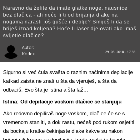
Naravno da želite da imate glatke noge, nausnice
bez dlačica - ali neće li ti od brijanja dlake na
nogama narasti još gušće i deblje? Smiješ li da se
briješ iznad koljena? Hoće li laser djelovati ako imaš
svijetle dlačice?
Autor:
29. 05. 2018 - 17:33
Kodex
Sigurno si već čula svašta o raznim načinima depilacije i
katkad zaista ne znaš u šta da vjeruješ, a šta da
odbaciš. Evo šta je istina a šta laž...
Istina: Od depilacije voskom dlačice se stanjuju
Ako redovno depiliraš noge voskom, dlačice će se s
vremenom stanjiti, a dok rastu, nećeš pod rukom osjetiti
da bockaju kratke čekinjaste dlake kakve su nakon
brijanja ili kreme za depilaciju, tvrde znalci iz beauty