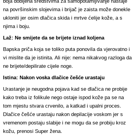
boja dobijena sredstvima za samopotamljivanje nastaje
na površinskim slojevima i brijač je zaista može donekle
ukloniti jer osim dlačica skida i mrtve ćelije kože, a s
njima i boju.
Laž: Ne smijete da se brijete iznad koljena
Bapska priča koja se toliko puta ponovila da vjerovatno i
vi mislite da je istinita. Ali nije: nema nikakvog razloga da
ne brijete/depilirate cijele noge.
Istina: Nakon voska dlačice češće urastaju
Urastanje je neugodna pojava kad se dlačica ne probije
kako treba iz folikule nego ostaje ispod kože pa se na
tom mjestu stvara crvenilo, a katkad i upalni proces.
Dlačice češće urastaju nakon depilacije voskom jer s
vremenom postaju slabije i ne mogu da se probiju kroz
kožu, prenosi Super žena.