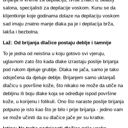
salona, specijalisti za depilacije voskom. Kunu se da
klijentkinje koje godinama dolaze na depilaciju voskom
sad imaju znatno manje dlaka pa je i depilacija brža,
lakša i bezbolna.
Laž: Od brijanja dlačice postaju deblje i tamnije
To je jedna od neistina u koju gotovo svi vjeruju,
uglavnom zato što kada dlake izrastaju poslije brijanja
pod rukom djeluje grublje. Dlaka ne jača, samo je tako
odsječena da djeluje deblje. Brijanjem samo uklanjaš
dlačicu s površine kože, što nikako ne može da utiče na
debljinu ili boju dlake koja se određuje ispod površine
kože, u korijenu i folikuli. Ono što naraste poslije brijanja
potpuno je isto kao što je bilo i prije brijanja - jedino vam
se može učiniti da su dlačice jače jer su kratke.