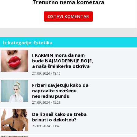
Trenutno nema kometara
OSTAVI KOMENTAR
Iz kategorije: Estetika
I KARMIN mora da nam
bude NAJMODERNIJE BOJE,
a naša šminkerka otkriva
TRIK kako da vam usne
27. 09. 2024 - 18:15
budu PUNE i SOČNE
Frizeri savjetuju kako da
napravite savršenu
neurednu punđu
27. 09. 2024 - 15:29
Da li znaš kako se treba
brinuti o dekolteu?
26. 09. 2024 - 11:43