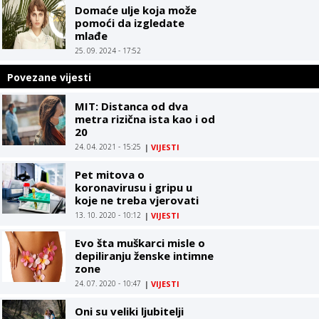
Domaće ulje koja može
pomoći da izgledate
mlađe
25. 09. 2024 - 17:52
Povezane vijesti
MIT: Distanca od dva
metra rizična ista kao i od
20
24. 04. 2021 - 15:25
|
VIJESTI
Pet mitova o
koronavirusu i gripu u
koje ne treba vjerovati
13. 10. 2020 - 10:12
|
VIJESTI
Evo šta muškarci misle o
depiliranju ženske intimne
zone
24. 07. 2020 - 10:47
|
VIJESTI
Oni su veliki ljubitelji