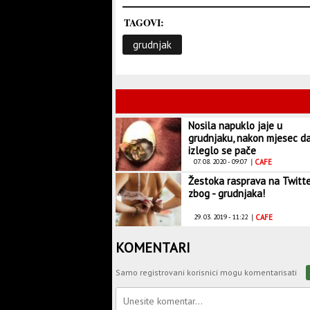
TAGOVI:
grudnjak
Nosila napuklo jaje u
grudnjaku, nakon mjesec d
izleglo se pače
07. 08. 2020 - 09:07
|
CAFE
Žestoka rasprava na Twitt
zbog - grudnjaka!
29. 03. 2019 - 11:22
|
CAFE
KOMENTARI
Samo registrovani korisnici mogu komentarisati