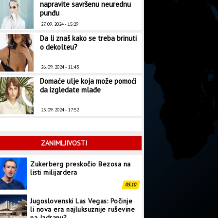
napravite savršenu neurednu
punđu
27. 09. 2024 - 15:29
Da li znaš kako se treba brinuti
o dekolteu?
26. 09. 2024 - 11:43
Domaće ulje koja može pomoći
da izgledate mlađe
25. 09. 2024 - 17:52
ZANIMLJIVOSTI
Zukerberg preskočio Bezosa na
listi milijardera
05.10
Jugoslovenski Las Vegas: Počinje
li nova era najluksuznije ruševine
na Jadranu?