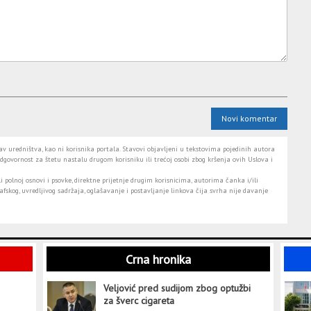
Novi komentar
 uredništva, kao ni korisnika portala. Stavovi objavljeni u tekstovima pojedinih autora
dgovornost za štetu nastalu drugom korisniku ili trećoj osobi zbog kršenja ovih Uslova i
i polnoj osnovi i psovke, direktne prijetnje drugim korisnicima, autorima čanka i/ili
fskog, uvredljivog sadržaja, oglašavanje i postavljanje linkova čija svrha nije davanje
Crna hronika
Veljović pred sudijom zbog optužbi
za šverc cigareta