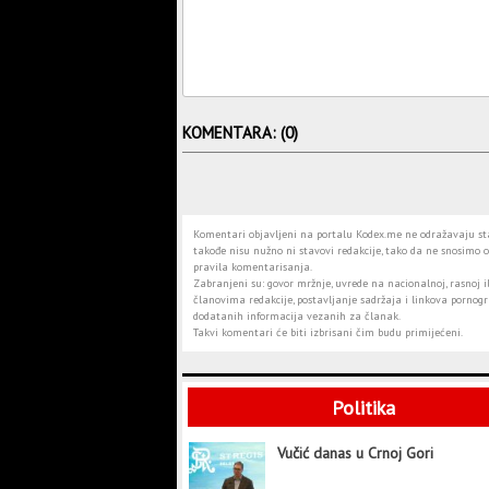
KOMENTARA: (0)
Komentari objavljeni na portalu Kodex.me ne odražavaju stav
takođe nisu nužno ni stavovi redakcije, tako da ne snosimo o
pravila komentarisanja.
Zabranjeni su: govor mržnje, uvrede na nacionalnoj, rasnoj il
članovima redakcije, postavljanje sadržaja i linkova pornogra
dodatanih informacija vezanih za članak.
Takvi komentari će biti izbrisani čim budu primijećeni.
Politika
Vučić danas u Crnoj Gori