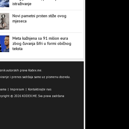
istraživanje
Novi pametni prsten stiže ovog
mjeseca
Meta kažnjena sa 91 milion eura
zbog čuvanja šifri u formi običnog
teksta
snik autorskih prava Kodex.me.
iranje i prenos sadržaja samo uz pismenu dozvolu.
nama
|
Impresum
|
Kontaktirajte nas
pyright © 2026 KODEX.ME. Sva prava zadržana