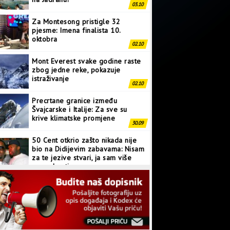
03.10
Za Montesong pristigle 32
pjesme: Imena finalista 10.
oktobra
02.10
Mont Everest svake godine raste
zbog jedne reke, pokazuje
istraživanje
02.10
Precrtane granice između
Švajcarske i Italije: Za sve su
krive klimatske promjene
30.09
50 Cent otkrio zašto nikada nije
bio na Didijevim zabavama: Nisam
za te jezive stvari, ja sam više
normalan tip
28.09
Japanci prave superkompjuter
kakav svijet još nije vidio
27.09
Linkin Park ima novu pjesmu: