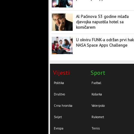
Al Paćinova 53 godine mlađa
djevojka napustila hotel sa
komičarem
U okviru FUNK-a održan prvi hak
NASA Space Apps Challenge
Vijesti
Sport
Politika
Fudbal
Društvo
Košarka
Crna hronika
Vaterpolo
Svijet
Rukomet
Evropa
Tenis