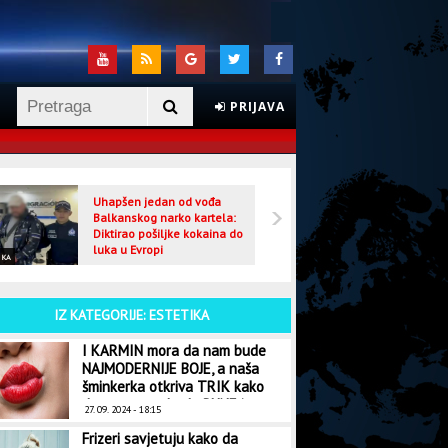
PRIJAVA
Uhapšen jedan od vođa
Veljo
Balkanskog narko kartela:
optuž
Diktirao pošiljke kokaina do
luka u Evropi
IKA
CRNA HRONIKA
IZ KATEGORIJE: ESTETIKA
I KARMIN mora da nam bude
NAJMODERNIJE BOJE, a naša
šminkerka otkriva TRIK kako
da vam usne budu PUNE i
27. 09. 2024 - 18:15
SOČNE
Frizeri savjetuju kako da