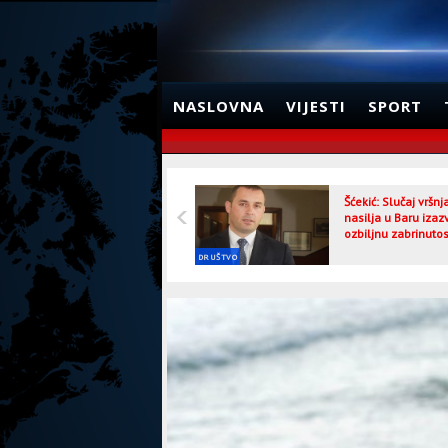
NASLOVNA
VIJESTI
SPORT
Šćekić: Slučaj vršn
nasilja u Baru izaz
ozbiljnu zabrinutos
DRUŠTVO