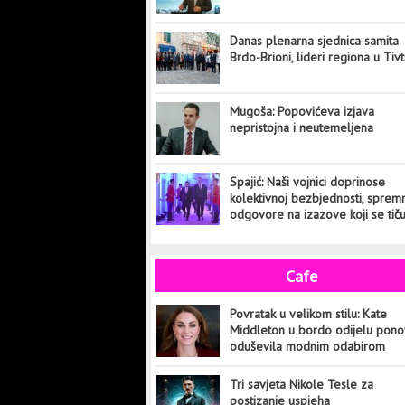
Danas plenarna sjednica samita
Brdo-Brioni, lideri regiona u Tiv
Mugoša: Popovićeva izjava
nepristojna i neutemeljena
Spajić: Naši vojnici doprinose
kolektivnoj bezbjednosti, sprem
odgovore na izazove koji se tič
cijelog svijeta
Cafe
Povratak u velikom stilu: Kate
Middleton u bordo odijelu pon
oduševila modnim odabirom
Tri savjeta Nikole Tesle za
postizanje uspjeha