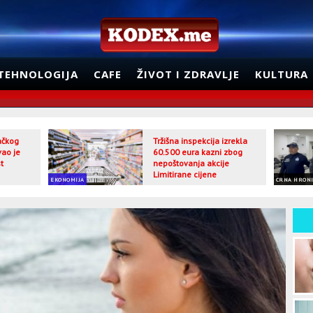
TEHNOLOGIJA
CAFE
ŽIVOT I ZDRAVLJE
KULTURA
jačkog
Tržišna inspekcija izrekla
vao je
60.500 eura kazni zbog
t
nepoštovanja akcije
Limitirane cijene
EKONOMIJA
CRNA HRON