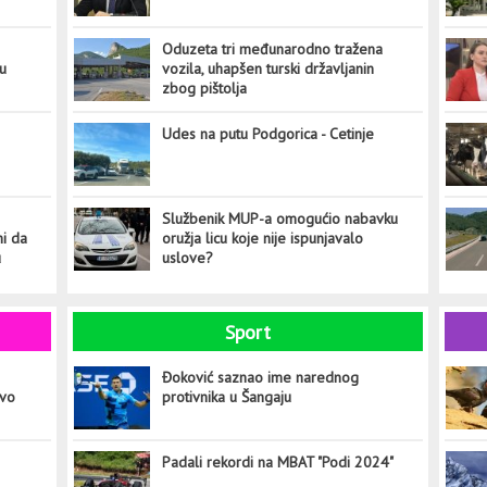
Oduzeta tri međunarodno tražena
tu
vozila, uhapšen turski državljanin
zbog pištolja
Udes na putu Podgorica - Cetinje
Službenik MUP-a omogućio nabavku
ni da
oružja licu koje nije ispunjavalo
u
uslove?
Sport
Đoković saznao ime narednog
ovo
protivnika u Šangaju
Padali rekordi na MBAT "Podi 2024"