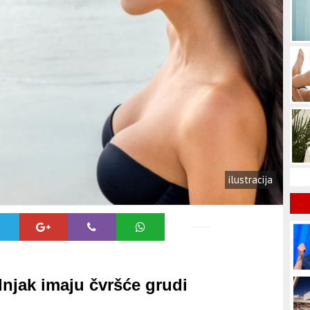
ilustracija
njak imaju čvršće grudi