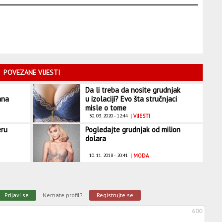
POVEZANE VIJESTI
Da li treba da nosite grudnjak
ana
u izolaciji? Evo šta stručnjaci
misle o tome
30. 03. 2020 - 12:44
|
VIJESTI
eru
Pogledajte grudnjak od milion
dolara
10. 11. 2018 - 20:41
|
MODA
Prijavi se
Nemate profil?
Registrujte se
600