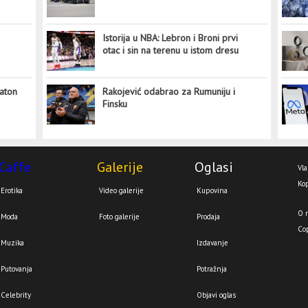
Istorija u NBA: Lebron i Broni prvi
otac i sin na terenu u istom dresu
aton
Rakojević odabrao za Rumuniju i
Finsku
Caffe
Galerije
Oglasi
Vla
Kop
Erotika
Video galerije
Kupovina
O 
Moda
Foto galerije
Prodaja
Co
Muzika
Izdavanje
Putovanja
Potražnja
Celebrity
Objavi oglas