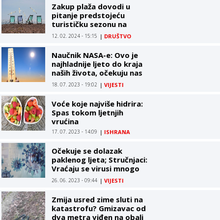
Zakup plaža dovodi u
pitanje predstojeću
turističku sezonu na
Primorju: Zakupci tvrde
12. 02. 2024 - 15:15
|
DRUŠTVO
da će životima braniti
svoja prava
Naučnik NASA-e: Ovo je
najhladnije ljeto do kraja
naših života, očekuju nas
ekstremne vrućine
18. 07. 2023 - 19:02
|
VIJESTI
Voće koje najviše hidrira:
Spas tokom ljetnjih
vrućina
17. 07. 2023 - 14:09
|
ISHRANA
Očekuje se dolazak
paklenog ljeta; Stručnjaci:
Vraćaju se virusi mnogo
gori od kovida
26. 06. 2023 - 09:44
|
VIJESTI
Zmija usred zime sluti na
katastrofu? Gmizavac od
dva metra viđen na obali