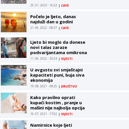
Lima, mještani strahuju
25. 01. 2023 - 16:23
|
CAFE
Počelo je ljeto, danas
najduži dan u godini
21. 06. 2022 - 08:27
|
CAFE
Ljeto bi moglo da donese
novi talas zaraze
podvarijantama omikrona
11. 06. 2022 - 20:24
|
VIJESTI
U avgustu svi smještajni
kapaciteti puni, buja siva
ekonomija
19. 08. 2021 - 08:25
|
DRUŠTVO
Kako pravilno oprati
kupaći kostim , pranje u
mašini nije najbolja opcija
16. 07. 2021 - 17:02
|
VIJESTI
Namirnice koje ljeti