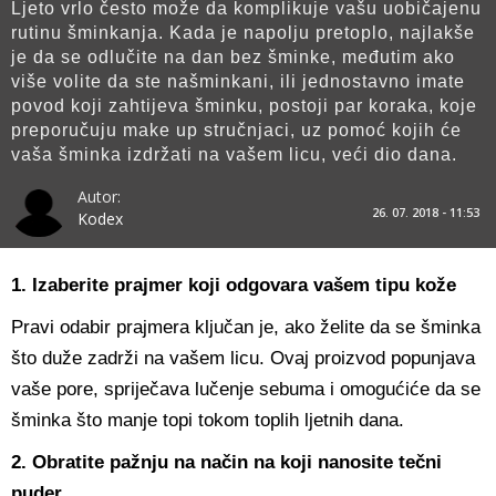
Ljeto vrlo često može da komplikuje vašu uobičajenu
rutinu šminkanja. Kada je napolju pretoplo, najlakše
je da se odlučite na dan bez šminke, međutim ako
više volite da ste našminkani, ili jednostavno imate
povod koji zahtijeva šminku, postoji par koraka, koje
preporučuju make up stručnjaci, uz pomoć kojih će
vaša šminka izdržati na vašem licu, veći dio dana.
Autor:
26. 07. 2018 - 11:53
Kodex
1. Izaberite prajmer koji odgovara vašem tipu kože
Pravi odabir prajmera ključan je, ako želite da se šminka
što duže zadrži na vašem licu. Ovaj proizvod popunjava
vaše pore, spriječava lučenje sebuma i omogućiće da se
šminka što manje topi tokom toplih ljetnih dana.
2. Obratite pažnju na način na koji nanosite tečni
puder