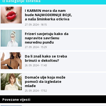
Iz kategorije: Estetika
I KARMIN mora da nam
bude NAJMODERNIJE BOJE,
a naša šminkerka otkriva
TRIK kako da vam usne
27. 09. 2024 - 18:15
budu PUNE i SOČNE
Frizeri savjetuju kako da
napravite savršenu
neurednu punđu
27. 09. 2024 - 15:29
Da li znaš kako se treba
brinuti o dekolteu?
26. 09. 2024 - 11:43
Domaće ulje koja može
pomoći da izgledate
mlađe
25. 09. 2024 - 17:52
Povezane vijesti