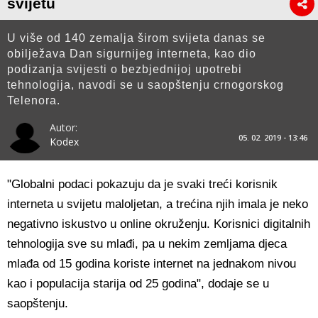
svijetu
U više od 140 zemalja širom svijeta danas se
obilježava Dan sigurnijeg interneta, kao dio
podizanja svijesti o bezbjednijoj upotrebi
tehnologija, navodi se u saopštenju crnogorskog
Telenora.
Autor:
05. 02. 2019 - 13:46
Kodex
"Globalni podaci pokazuju da je svaki treći korisnik
interneta u svijetu maloljetan, a trećina njih imala je neko
negativno iskustvo u online okruženju. Korisnici digitalnih
tehnologija sve su mlađi, pa u nekim zemljama djeca
mlađa od 15 godina koriste internet na jednakom nivou
kao i populacija starija od 25 godina", dodaje se u
saopštenju.