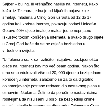
Sajber – buling, ili vršnjačko nasilje na internetu, kako
kažu iz Telenora jedna je od ključnih pojava koje
smetaju mladima u Crnoj Gori uzrasta od 12 do 17
godina koji koriste internet, pokazuju podaci Unicef-a.
Gotovo 40% djece imalo je makar jedno neprijatno
iskustvo tokom korišćenja interneta, a svako drugo dijete
u Crnoj Gori kaže da se ne osjeća bezbjedno u
virtuelnom svijetu.
"U Telenoru se, kroz različite inicijative, bezbjednošću
djece na internetu bavimo već osam godina. Nakon što
smo smo edukovali više od 20, 000 djece o bezbjednom
korišćenju interneta, zalažemo se za to da digitalno
opismenjavanje postane redovan dio nastavnog plana u
osnovnim školama. Želimo da poručimo nastavnicima i
roditeljima da nisu sami u borbi za bezbjedniji online
svijet“, izjavila je generalna direktorka Telenora u Crnoj