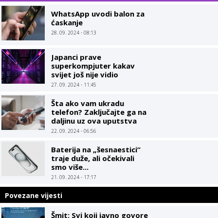
WhatsApp uvodi balon za
ćaskanje
28. 09. 2024 - 08:13
Japanci prave
superkompjuter kakav
svijet još nije vidio
27. 09. 2024 - 11:45
Šta ako vam ukradu
telefon? Zaključajte ga na
daljinu uz ova uputstva
22. 09. 2024 - 06:56
Baterija na „šesnaestici“
traje duže, ali očekivali
smo više...
21. 09. 2024 - 17:17
Povezane vijesti
Šmit: Svi koji javno govore