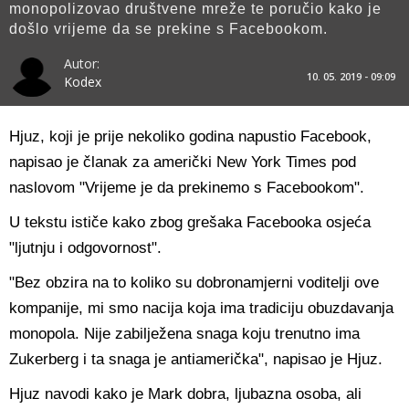
monopolizovao društvene mreže te poručio kako je
došlo vrijeme da se prekine s Facebookom.
Autor:
10. 05. 2019 - 09:09
Kodex
Hjuz, koji je prije nekoliko godina napustio Facebook,
napisao je članak za američki New York Times pod
naslovom "Vrijeme je da prekinemo s Facebookom".
U tekstu ističe kako zbog grešaka Facebooka osjeća
"ljutnju i odgovornost".
"Bez obzira na to koliko su dobronamjerni voditelji ove
kompanije, mi smo nacija koja ima tradiciju obuzdavanja
monopola. Nije zabilježena snaga koju trenutno ima
Zukerberg i ta snaga je antiamerička", napisao je Hjuz.
Hjuz navodi kako je Mark dobra, ljubazna osoba, ali