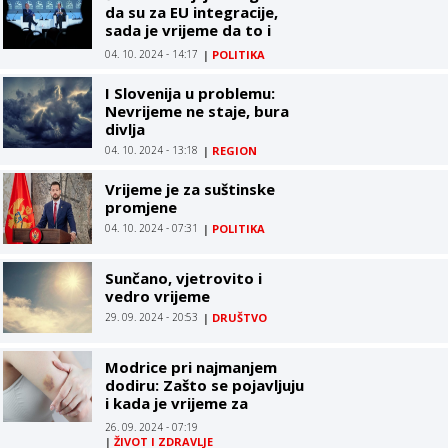
da su za EU integracije,
sada je vrijeme da to i
dokažu
04. 10. 2024 - 14:17
|
POLITIKA
I Slovenija u problemu:
Nevrijeme ne staje, bura
divlja
04. 10. 2024 - 13:18
|
REGION
Vrijeme je za suštinske
promjene
04. 10. 2024 - 07:31
|
POLITIKA
Sunčano, vjetrovito i
vedro vrijeme
29. 09. 2024 - 20:53
|
DRUŠTVO
Modrice pri najmanjem
dodiru: Zašto se pojavljuju
i kada je vrijeme za
paniku?
26. 09. 2024 - 07:19
|
ŽIVOT I ZDRAVLJE