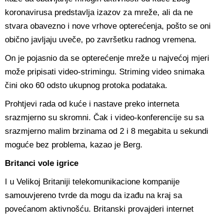
koronavirusa predstavlja izazov za mreže, ali da ne
stvara obavezno i nove vrhove opterećenja, pošto se oni
obično javljaju uveče, po završetku radnog vremena.
On je pojasnio da se opterećenje mreže u najvećoj mjeri
može pripisati video-strimingu. Striming video snimaka
čini oko 60 odsto ukupnog protoka podataka.
Prohtjevi rada od kuće i nastave preko interneta
srazmjerno su skromni. Čak i video-konferencije su sa
srazmjerno malim brzinama od 2 i 8 megabita u sekundi
moguće bez problema, kazao je Berg.
Britanci vole igrice
I u Velikoj Britaniji telekomunikacione kompanije
samouvjereno tvrde da mogu da izađu na kraj sa
povećanom aktivnošću. Britanski provajderi internet