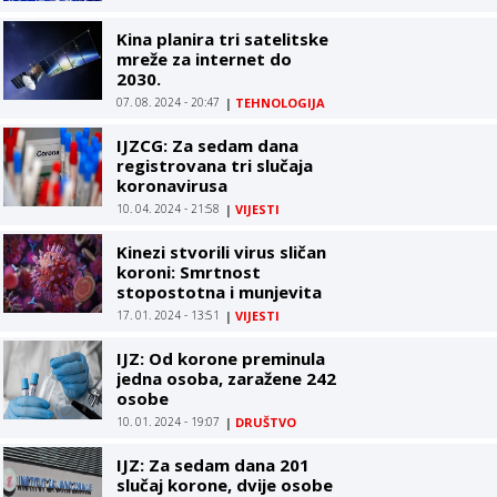
Kina planira tri satelitske
mreže za internet do
2030.
07. 08. 2024 - 20:47
|
TEHNOLOGIJA
IJZCG: Za sedam dana
registrovana tri slučaja
koronavirusa
10. 04. 2024 - 21:58
|
VIJESTI
Kinezi stvorili virus sličan
koroni: Smrtnost
stopostotna i munjevita
17. 01. 2024 - 13:51
|
VIJESTI
IJZ: Od korone preminula
jedna osoba, zaražene 242
osobe
10. 01. 2024 - 19:07
|
DRUŠTVO
IJZ: Za sedam dana 201
slučaj korone, dvije osobe