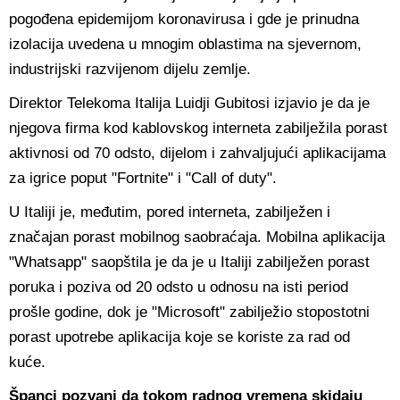
pogođena epidemijom koronavirusa i gde je prinudna
izolacija uvedena u mnogim oblastima na sjevernom,
industrijski razvijenom dijelu zemlje.
Direktor Telekoma Italija Luidji Gubitosi izjavio je da je
njegova firma kod kablovskog interneta zabilježila porast
aktivnosi od 70 odsto, dijelom i zahvaljujući aplikacijama
za igrice poput "Fortnite" i "Call of duty".
U Italiji je, međutim, pored interneta, zabilježen i
značajan porast mobilnog saobraćaja. Mobilna aplikacija
"Whatsapp" saopštila je da je u Italiji zabilježen porast
poruka i poziva od 20 odsto u odnosu na isti period
prošle godine, dok je "Microsoft" zabilježio stopostotni
porast upotrebe aplikacija koje se koriste za rad od
kuće.
Španci pozvani da tokom radnog vremena skidaju