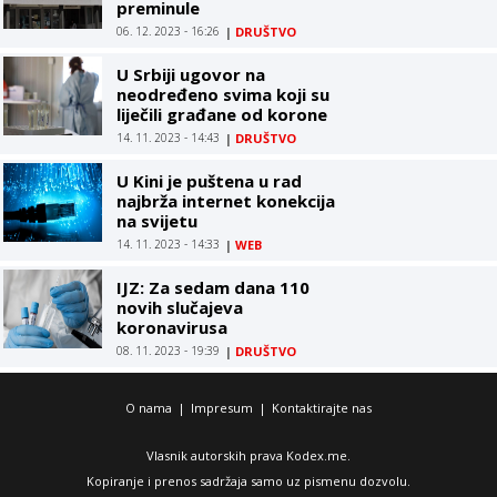
preminule
06. 12. 2023 - 16:26
|
DRUŠTVO
U Srbiji ugovor na
neodređeno svima koji su
liječili građane od korone
14. 11. 2023 - 14:43
|
DRUŠTVO
U Kini je puštena u rad
najbrža internet konekcija
na svijetu
14. 11. 2023 - 14:33
|
WEB
IJZ: Za sedam dana 110
novih slučajeva
koronavirusa
08. 11. 2023 - 19:39
|
DRUŠTVO
O nama
|
Impresum
|
Kontaktirajte nas
Vlasnik autorskih prava Kodex.me.
Kopiranje i prenos sadržaja samo uz pismenu dozvolu.