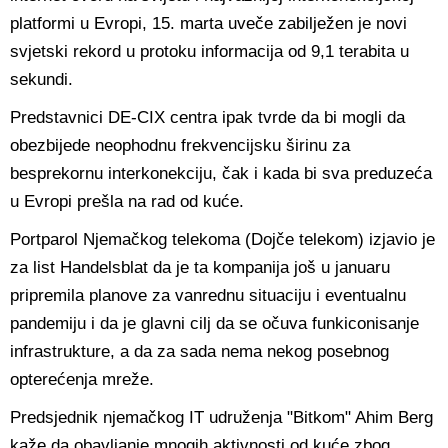
platformi u Evropi, 15. marta uveče zabilježen je novi
svjetski rekord u protoku informacija od 9,1 terabita u
sekundi.
Predstavnici DE-CIX centra ipak tvrde da bi mogli da
obezbijede neophodnu frekvencijsku širinu za
besprekornu interkonekciju, čak i kada bi sva preduzeća
u Evropi prešla na rad od kuće.
Portparol Njemačkog telekoma (Dojče telekom) izjavio je
za list Handelsblat da je ta kompanija još u januaru
pripremila planove za vanrednu situaciju i eventualnu
pandemiju i da je glavni cilj da se očuva funkiconisanje
infrastrukture, a da za sada nema nekog posebnog
opterećenja mreže.
Predsjednik njemačkog IT udruženja "Bitkom" Ahim Berg
kaže da obavljanje mnogih aktivnosti od kuće zbog