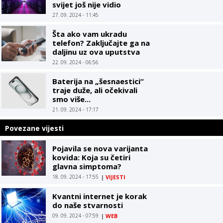
svijet još nije vidio
27. 09. 2024 - 11:45
Šta ako vam ukradu
telefon? Zaključajte ga na
daljinu uz ova uputstva
22. 09. 2024 - 06:56
Baterija na „šesnaestici“
traje duže, ali očekivali
smo više...
21. 09. 2024 - 17:17
Povezane vijesti
Pojavila se nova varijanta
kovida: Koja su četiri
glavna simptoma?
18. 09. 2024 - 17:55
|
VIJESTI
Kvantni internet je korak
do naše stvarnosti
09. 09. 2024 - 07:59
|
WEB