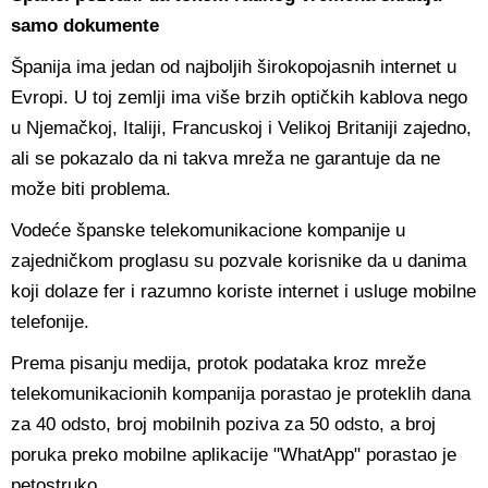
samo dokumente
Španija ima jedan od najboljih širokopojasnih internet u
Evropi. U toj zemlji ima više brzih optičkih kablova nego
u Njemačkoj, Italiji, Francuskoj i Velikoj Britaniji zajedno,
ali se pokazalo da ni takva mreža ne garantuje da ne
može biti problema.
Vodeće španske telekomunikacione kompanije u
zajedničkom proglasu su pozvale korisnike da u danima
koji dolaze fer i razumno koriste internet i usluge mobilne
telefonije.
Prema pisanju medija, protok podataka kroz mreže
telekomunikacionih kompanija porastao je proteklih dana
za 40 odsto, broj mobilnih poziva za 50 odsto, a broj
poruka preko mobilne aplikacije "WhatApp" porastao je
petostruko.