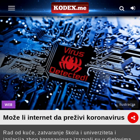
Ilustracija
WEB
Može li internet da preživi koronavirus
Rad od kuće, zatvaranje škola i univerziteta i
izolacija zbog koronavirusa izazvali su u djelovima