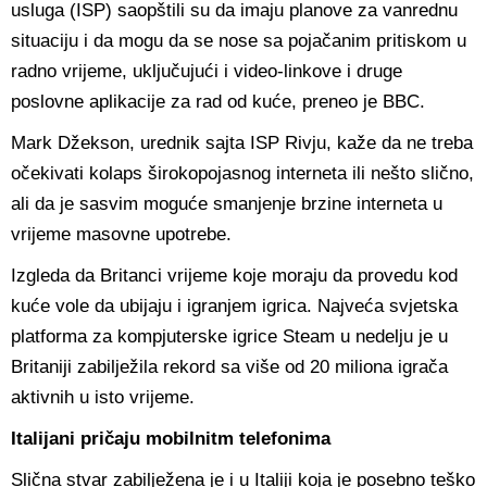
usluga (ISP) saopštili su da imaju planove za vanrednu
situaciju i da mogu da se nose sa pojačanim pritiskom u
radno vrijeme, uključujući i video-linkove i druge
poslovne aplikacije za rad od kuće, preneo je BBC.
Mark Džekson, urednik sajta ISP Rivju, kaže da ne treba
očekivati kolaps širokopojasnog interneta ili nešto slično,
ali da je sasvim moguće smanjenje brzine interneta u
vrijeme masovne upotrebe.
Izgleda da Britanci vrijeme koje moraju da provedu kod
kuće vole da ubijaju i igranjem igrica. Najveća svjetska
platforma za kompjuterske igrice Steam u nedelju je u
Britaniji zabilježila rekord sa više od 20 miliona igrača
aktivnih u isto vrijeme.
Italijani pričaju mobilnitm telefonima
Slična stvar zabilježena je i u Italiji koja je posebno teško