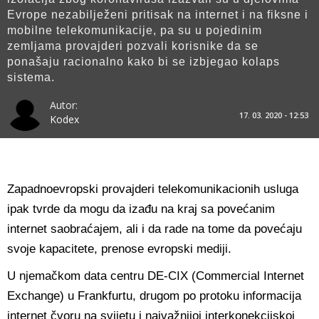
Evrope nezabilježeni pritisak na internet i na fiksne i
mobilne telekomunikacije, pa su u pojedinim
zemljama provajderi pozvali korisnike da se
ponašaju racionalno kako bi se izbjegao kolaps
sistema.
Autor:
17. 03. 2020 - 12:53
Kodex
Zapadnoevropski provajderi telekomunikacionih usluga
ipak tvrde da mogu da izađu na kraj sa povećanim
internet saobraćajem, ali i da rade na tome da povećaju
svoje kapacitete, prenose evropski mediji.
U njemačkom data centru DE-CIX (Commercial Internet
Exchange) u Frankfurtu, drugom po protoku informacija
internet čvoru na svijetu i najvažnijoj interkonekcijskoj