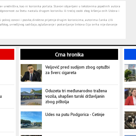
 uredništva, kao ni korisnika portala. Stavovi objavljeni u tekstovima pojedinih autora
dgovornost za štetu nastalu drugom korisniku ili trećoj osobi zbog kršenja ovih Uslova i
i polnoj osnovi i psovke, direktne prijetnje drugim korisnicima, autorima čanka i/ili
fskog, uvredljivog sadržaja, oglašavanje i postavljanje linkova čija svrha nije davanje
Crna hronika
Veljović pred sudijom zbog optužbi
za šverc cigareta
Oduzeta tri međunarodno tražena
tu
vozila, uhapšen turski državljanin
zbog pištolja
Udes na putu Podgorica - Cetinje