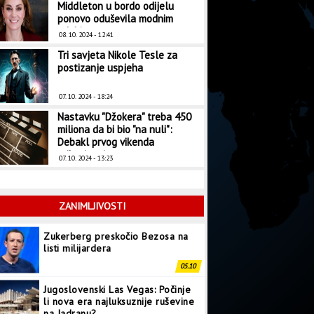
Middleton u bordo odijelu
ponovo oduševila modnim
odabirom
08. 10. 2024 - 12:41
Tri savjeta Nikole Tesle za
postizanje uspjeha
07. 10. 2024 - 18:24
Nastavku "Džokera" treba 450
miliona da bi bio "na nuli":
Debakl prvog vikenda
prikazivanja
07. 10. 2024 - 13:23
ZANIMLJIVOSTI
Zukerberg preskočio Bezosa na
listi milijardera
05.10
Jugoslovenski Las Vegas: Počinje
li nova era najluksuznije ruševine
na Jadranu?