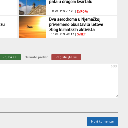
pala u drugom kvartalu
28. 08. 2024 - 10:41
|
EVROPA
Dva aerodroma u Njemačkoj
azu
privremeno obustavila letove
zbog klimatskih aktivista
15. 08. 2024 - 09:12
|
SVIJET
Prijavi se
Nemate profil?
Registrujte se
600
Novi komentar