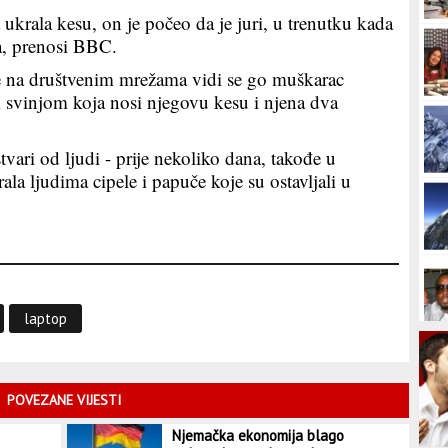
 ukrala kesu, on je počeo da je juri, u trenutku kada
ba, prenosi BBC.
le na društvenim mrežama vidi se go muškarac
m svinjom koja nosi njegovu kesu i njena dva
tvari od ljudi - prije nekoliko dana, takođe u
krala ljudima cipele i papuče koje su ostavljali u
laptop
POVEZANE VIJESTI
Njemačka ekonomija blago