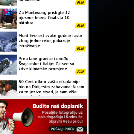
03.10
Za Montesong pristigle 32
pjesme: Imena finalista 10.
oktobra
02.10
Mont Everest svake godine raste
zbog jedne reke, pokazuje
istraživanje
02.10
Precrtane granice između
Švajcarske i Italije: Za sve su
krive klimatske promjene
30.09
50 Cent otkrio zašto nikada nije
bio na Didijevim zabavama: Nisam
za te jezive stvari, ja sam više
normalan tip
28.09
Japanci prave superkompjuter
kakav svijet još nije vidio
27.09
Linkin Park ima novu pjesmu: