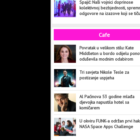
Spajić: Naši vojnici doprinose
kolektivnoj bezbjednosti, sprem
odgovore na izazove koji se tič
cijelog svijeta
Cafe
Povratak u velikom stilu: Kate
Middleton u bordo odijelu pon
oduševila modnim odabirom
Tri savjeta Nikole Tesle za
postizanje uspjeha
Al Paćinova 53 godine mlađa
djevojka napustila hotel sa
komičarem
U okviru FUNK-a održan prvi hak
NASA Space Apps Challenge