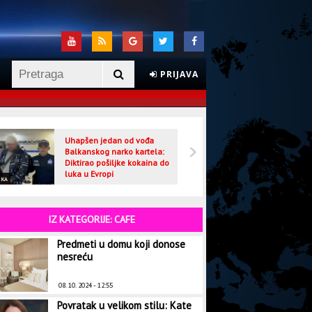
PRIJAVA
Uhapšen jedan od vođa
Veljo
Balkanskog narko kartela:
optuž
Diktirao pošiljke kokaina do
luka u Evropi
IKA
CRNA HRONIKA
IZ KATEGORIJE: CAFE
Predmeti u domu koji donose
nesreću
08. 10. 2024 - 12:55
Povratak u velikom stilu: Kate