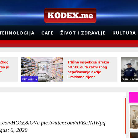
TEHNOLOGIJA
CAFE
ŽIVOT I ZDRAVLJE
KULTURA
jačkog
Tržišna inspekcija izrekla
vao je
60.500 eura kazni zbog
t
nepoštovanja akcije
Limitirane cijene
EKONOMIJA
CRNA HRON
//t.co/vHOkE8iOVc
pic.twitter.com/nVEeJNfWpq
gust 6, 2020