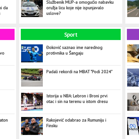
Službenik MUP-a omogućio nabavku
ni da
oružja licu koje nije ispunjavalo
u
uslove?
Sport
Đoković saznao ime narednog
ovo
protivnika u Šangaju
Padali rekordi na MBAT "Podi 2024"
Istorija u NBA: Lebron i Broni prvi
otac i sin na terenu u istom dresu
aton
Rakojević odabrao za Rumuniju i
Finsku