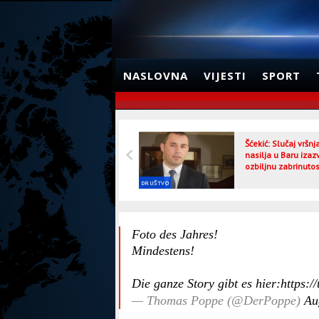
NASLOVNA
VIJESTI
SPORT
Šćekić: Slučaj vršn
nasilja u Baru izaz
ozbiljnu zabrinutos
DRUŠTVO
Foto des Jahres!
Mindestens!
Die ganze Story gibt es hier:
https:
— Thomas Poppe (@DerPoppe)
Au