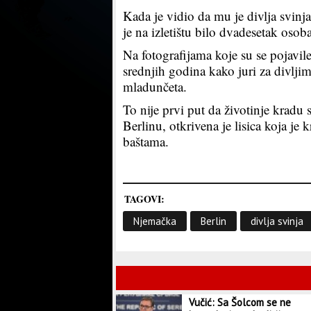
Kada je vidio da mu je divlja svinja
je na izletištu bilo dvadesetak oso
Na fotografijama koje su se pojavi
srednjih godina kako juri za divlji
mladunčeta.
To nije prvi put da životinje kradu s
Berlinu, otkrivena je lisica koja je 
baštama.
TAGOVI:
Njemačka
Berlin
divlja svinja
Vučić: Sa Šolcom se ne