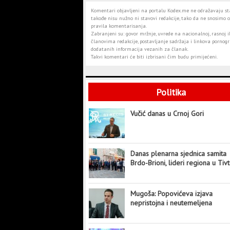
Komentari objavljeni na portalu Kodex.me ne odražavaju stav
takođe nisu nužno ni stavovi redakcije, tako da ne snosimo o
pravila komentarisanja.
Zabranjeni su: govor mržnje, uvrede na nacionalnoj, rasnoj il
članovima redakcije, postavljanje sadržaja i linkova pornogra
dodatanih informacija vezanih za članak.
Takvi komentari će biti izbrisani čim budu primijećeni.
Politika
Vučić danas u Crnoj Gori
Danas plenarna sjednica samita
Brdo-Brioni, lideri regiona u Tiv
Mugoša: Popovićeva izjava
nepristojna i neutemeljena