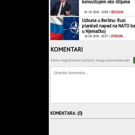
konsultujem oko litijuma
01. 10. 2024 - 22:08
|
REGION
Uzbuna u Berlinu: Rusi
planirali napad na NATO b
u Njemačkoj
26. 08. 2024 - 20:37
|
EVROPA
KOMENTARI
Samo registrovani korisnici mogu komentarisati
KOMENTARA: (0)