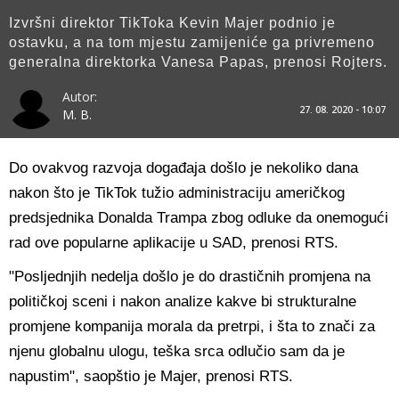
Izvršni direktor TikToka Kevin Majer podnio je
ostavku, a na tom mjestu zamijeniće ga privremeno
generalna direktorka Vanesa Papas, prenosi Rojters.
Autor:
27. 08. 2020 - 10:07
M. B.
Do ovakvog razvoja događaja došlo je nekoliko dana
nakon što je TikTok tužio administraciju američkog
predsjednika Donalda Trampa zbog odluke da onemogući
rad ove popularne aplikacije u SAD, prenosi RTS.
"Posljednjih nedelja došlo je do drastičnih promjena na
političkoj sceni i nakon analize kakve bi strukturalne
promjene kompanija morala da pretrpi, i šta to znači za
njenu globalnu ulogu, teška srca odlučio sam da je
napustim", saopštio je Majer, prenosi RTS.