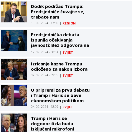
Dodik podržao Trampa:
Predsjedniče čuvajte se,
trebate nam
16. 09. 2024 - 17:50
|
REGION
Predsjednička debata
ispunila očekivanja
javnosti: Bez odgovora na
ključno pitanje
12. 09. 2024 - 00:54
|
SVIJET
Izricanje kazne Trampu
odloženo za nakon izbora
07. 09. 2024 - 09:05
|
SVIJET
U pripremi za prvu debatu
i Tramp i Haris se bave
ekonomskom politikom
04. 09. 2024 - 18:09
|
SVIJET
Tramp i Haris se
dogovorili da budu
isključeni mikrofoni