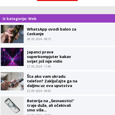
Iz kategorije: Web
WhatsApp uvodi balon za
ćaskanje
28. 09. 2024 - 08:13
Japanci prave
superkompjuter kakav
svijet još nije vidio
27. 09. 2024 - 11:45
Šta ako vam ukradu
telefon? Zaključajte ga na
daljinu uz ova uputstva
22. 09. 2024 - 06:56
Baterija na „šesnaestici“
traje duže, ali očekivali
smo više...