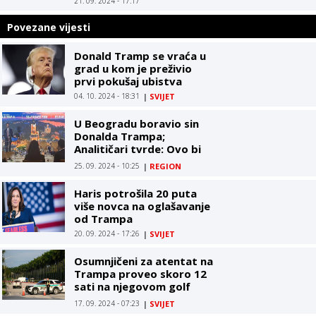
21. 09. 2024 - 17:17
Povezane vijesti
Donald Tramp se vraća u
grad u kom je preživio
prvi pokušaj ubistva
04. 10. 2024 - 18:31
|
SVIJET
U Beogradu boravio sin
Donalda Trampa;
Analitičari tvrde: Ovo bi
moglo da nas skupo košta
25. 09. 2024 - 10:25
|
REGION
Haris potrošila 20 puta
više novca na oglašavanje
od Trampa
20. 09. 2024 - 17:26
|
SVIJET
Osumnjičeni za atentat na
Trampa proveo skoro 12
sati na njegovom golf
terenu
17. 09. 2024 - 07:23
|
SVIJET