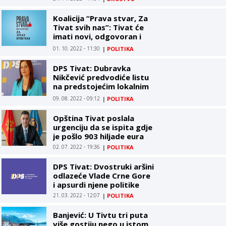
Koalicija “Prava stvar, Za
Tivat svih nas”: Tivat će
imati novi, odgovoran i
svakodnevno posvećen
01. 10. 2022 - 11:30
|
POLITIKA
menadžment Opštine
DPS Tivat: Dubravka
Nikčević predvodiće listu
na predstojećim lokalnim
izborima
09. 08. 2022 - 09:12
|
POLITIKA
Opština Tivat poslala
urgenciju da se ispita gdje
je pošlo 903 hiljade eura
02. 07. 2022 - 19:36
|
POLITIKA
DPS Tivat: Dvostruki aršini
odlazeće Vlade Crne Gore
i apsurdi njene politike
21. 03. 2022 - 12:07
|
POLITIKA
Banjević: U Tivtu tri puta
više gostiju nego u istom