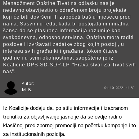
Menadžment Opštine Tivat na odlasku nas je
nedavno obavijestio o određenom broju projekata
koji će biti dovršeni ili započeti baš u mjesecu pred
nama. Sasvim u redu, kada bi postojala minimalna
šansa da se plasirana informacija razumije kao
svakodnevna, odnosno servisna. Opština mora raditi
poslove i izvršavati zadatke zbog kojih postoji, u
interesu svih građanki i građana, tokom čitave
godine i u svim okolnostima, saopšteno je iz
Koalicije DPS-SD-SDP-LP, “Prava stvar Za Tivat svih
nas”.
Autor:
01. 10. 2022 - 11:30
M. B.
Iz Koalicije dodaju da, po stilu informacije i izabranom
trenutku za objavljivanje jasno je da se ovdje radi o
klasičnoj predizbornoj promociji na početku kampanje i to
sa institucionalnih pozicija.