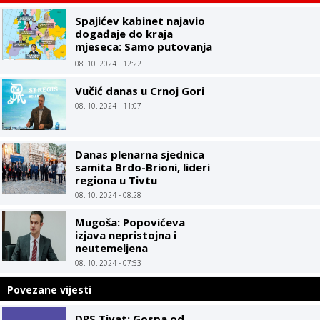
Spajićev kabinet najavio
događaje do kraja
mjeseca: Samo putovanja
ministara, Vlada kao
08. 10. 2024 - 12:22
turistička agencija
Vučić danas u Crnoj Gori
08. 10. 2024 - 11:07
Danas plenarna sjednica
samita Brdo-Brioni, lideri
regiona u Tivtu
08. 10. 2024 - 08:28
Mugoša: Popovićeva
izjava nepristojna i
neutemeljena
08. 10. 2024 - 07:53
Povezane vijesti
DPS Tivat: Gospa od