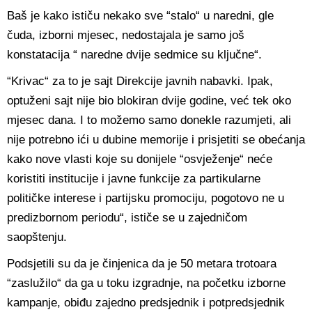
Baš je kako ističu nekako sve “stalo“ u naredni, gle
čuda, izborni mjesec, nedostajala je samo još
konstatacija “ naredne dvije sedmice su ključne“.
“Krivac“ za to je sajt Direkcije javnih nabavki. Ipak,
optuženi sajt nije bio blokiran dvije godine, već tek oko
mjesec dana. I to možemo samo donekle razumjeti, ali
nije potrebno ići u dubine memorije i prisjetiti se obećanja
kako nove vlasti koje su donijele “osvježenje“ neće
koristiti institucije i javne funkcije za partikularne
političke interese i partijsku promociju, pogotovo ne u
predizbornom periodu“, ističe se u zajedničom
saopštenju.
Podsjetili su da je činjenica da je 50 metara trotoara
“zaslužilo“ da ga u toku izgradnje, na početku izborne
kampanje, obiđu zajedno predsjednik i potpredsjednik