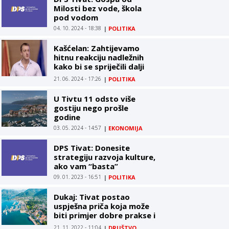
Milosti bez vode, škola
pod vodom
04. 10. 2024 - 18:38
|
POLITIKA
Kašćelan: Zahtijevamo
hitnu reakciju nadležnih
kako bi se spriječili dalji
prekidi u snabdijevanju
21. 06. 2024 - 17:26
|
POLITIKA
električnom energijom
U Tivtu 11 odsto više
gostiju nego prošle
godine
03. 05. 2024 - 14:57
|
EKONOMIJA
DPS Tivat: Donesite
strategiju razvoja kulture,
ako vam “basta”
09. 01. 2023 - 16:51
|
POLITIKA
Dukaj: Tivat postao
uspješna priča koja može
biti primjer dobre prakse i
drugim opštinama
21. 11. 2022 - 11:04
|
DRUŠTVO