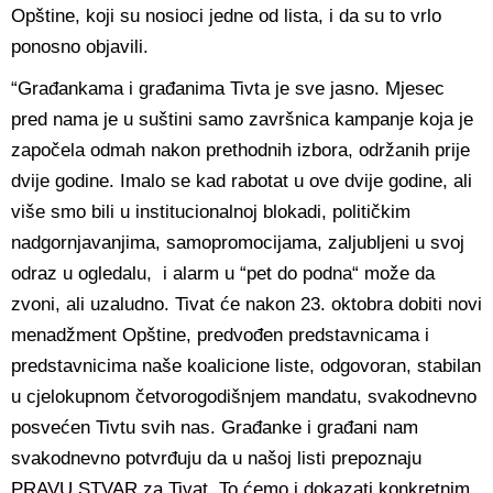
Opštine, koji su nosioci jedne od lista, i da su to vrlo
ponosno objavili.
“Građankama i građanima Tivta je sve jasno. Mjesec
pred nama je u suštini samo završnica kampanje koja je
započela odmah nakon prethodnih izbora, održanih prije
dvije godine. Imalo se kad rabotat u ove dvije godine, ali
više smo bili u institucionalnoj blokadi, političkim
nadgornjavanjima, samopromocijama, zaljubljeni u svoj
odraz u ogledalu, i alarm u “pet do podna“ može da
zvoni, ali uzaludno. Tivat će nakon 23. oktobra dobiti novi
menadžment Opštine, predvođen predstavnicama i
predstavnicima naše koalicione liste, odgovoran, stabilan
u cjelokupnom četvorogodišnjem mandatu, svakodnevno
posvećen Tivtu svih nas. Građanke i građani nam
svakodnevno potvrđuju da u našoj listi prepoznaju
PRAVU STVAR za Tivat. To ćemo i dokazati konkretnim