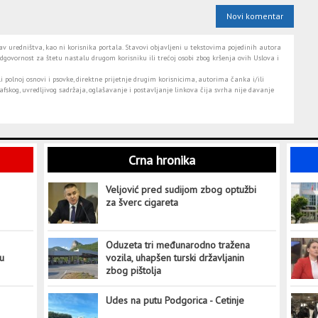
Novi komentar
 uredništva, kao ni korisnika portala. Stavovi objavljeni u tekstovima pojedinih autora
dgovornost za štetu nastalu drugom korisniku ili trećoj osobi zbog kršenja ovih Uslova i
i polnoj osnovi i psovke, direktne prijetnje drugim korisnicima, autorima čanka i/ili
fskog, uvredljivog sadržaja, oglašavanje i postavljanje linkova čija svrha nije davanje
Crna hronika
Veljović pred sudijom zbog optužbi
za šverc cigareta
Oduzeta tri međunarodno tražena
tu
vozila, uhapšen turski državljanin
zbog pištolja
Udes na putu Podgorica - Cetinje