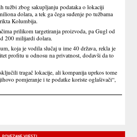
h tužbi zbog sakupljanju podataka o lokaciji
miliona dolara, a tek ga čega suđenje po tužbama
trikta Kolumbija.
čima prilikom targetiranja proizvoda, pa Gugl od
d 200 milijardi dolara.
m, koja je vodila slučaj u ime 40 država, rekla je
itet profitu u odnosu na privatnost, dodavši da to
ključili tragač lokacije, ali kompanija uprkos tome
njihovo pomjeranje i te podatke koriste oglašivači“,
POVEZANE VIJESTI