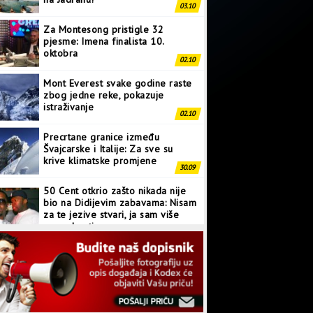
03.10
Za Montesong pristigle 32
pjesme: Imena finalista 10.
oktobra
02.10
Mont Everest svake godine raste
zbog jedne reke, pokazuje
istraživanje
02.10
Precrtane granice između
Švajcarske i Italije: Za sve su
krive klimatske promjene
30.09
50 Cent otkrio zašto nikada nije
bio na Didijevim zabavama: Nisam
za te jezive stvari, ja sam više
normalan tip
28.09
Japanci prave superkompjuter
kakav svijet još nije vidio
27.09
Linkin Park ima novu pjesmu: