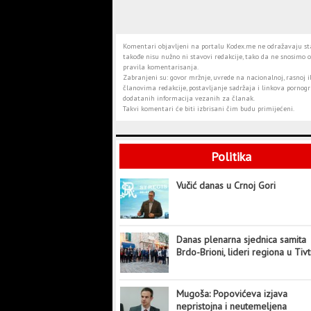
Komentari objavljeni na portalu Kodex.me ne odražavaju stav
takođe nisu nužno ni stavovi redakcije, tako da ne snosimo o
pravila komentarisanja.
Zabranjeni su: govor mržnje, uvrede na nacionalnoj, rasnoj il
članovima redakcije, postavljanje sadržaja i linkova pornogra
dodatanih informacija vezanih za članak.
Takvi komentari će biti izbrisani čim budu primijećeni.
Politika
Vučić danas u Crnoj Gori
Danas plenarna sjednica samita
Brdo-Brioni, lideri regiona u Tiv
Mugoša: Popovićeva izjava
nepristojna i neutemeljena