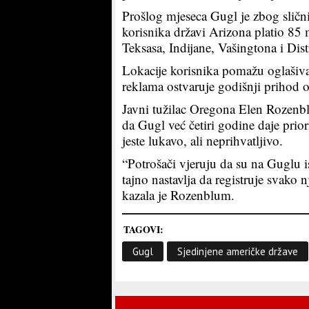
Prošlog mjeseca Gugl je zbog slični
korisnika državi Arizona platio 85 
Teksasa, Indijane, Vašingtona i Dis
Lokacije korisnika pomažu oglašiva
reklama ostvaruje godišnji prihod o
Javni tužilac Oregona Elen Rozenblu
da Gugl već četiri godine daje prior
jeste lukavo, ali neprihvatljivo.
“Potrošači vjeruju da su na Guglu is
tajno nastavlja da registruje svako 
kazala je Rozenblum.
TAGOVI:
Gugl
Sjedinjene američke države