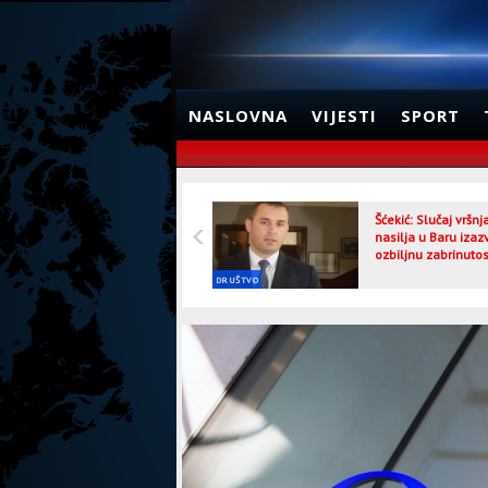
NASLOVNA
VIJESTI
SPORT
Šćekić: Slučaj vršn
nasilja u Baru izaz
ozbiljnu zabrinutos
DRUŠTVO