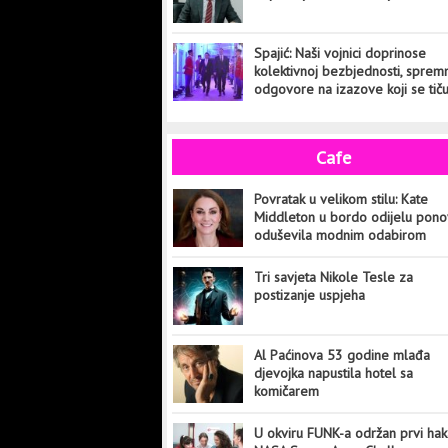
Spajić: Naši vojnici doprinose
kolektivnoj bezbjednosti, sprem
odgovore na izazove koji se tič
cijelog svijeta
Cafe
Povratak u velikom stilu: Kate
Middleton u bordo odijelu pon
oduševila modnim odabirom
Tri savjeta Nikole Tesle za
postizanje uspjeha
Al Paćinova 53 godine mlađa
djevojka napustila hotel sa
komičarem
U okviru FUNK-a održan prvi hak