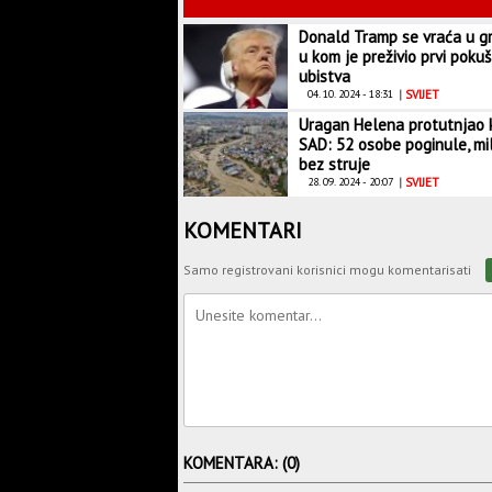
Donald Tramp se vraća u g
u kom je preživio prvi pokuš
ubistva
04. 10. 2024 - 18:31
|
SVIJET
Uragan Helena protutnjao 
SAD: 52 osobe poginule, mil
bez struje
28. 09. 2024 - 20:07
|
SVIJET
KOMENTARI
Samo registrovani korisnici mogu komentarisati
KOMENTARA: (0)