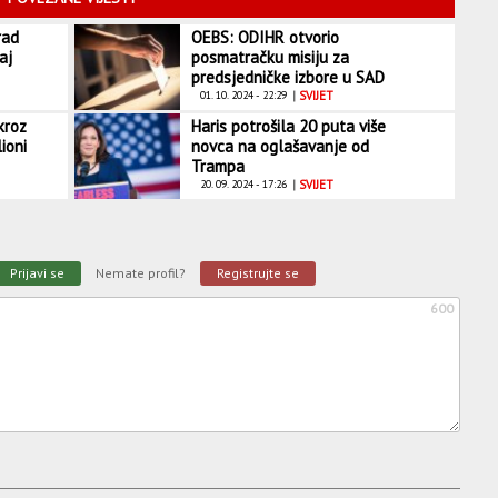
rad
OEBS: ODIHR otvorio
aj
posmatračku misiju za
predsjedničke izbore u SAD
01. 10. 2024 - 22:29
|
SVIJET
kroz
Haris potrošila 20 puta više
ioni
novca na oglašavanje od
Trampa
20. 09. 2024 - 17:26
|
SVIJET
Prijavi se
Nemate profil?
Registrujte se
600