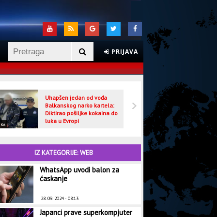
PRIJAVA
Uhapšen jedan od vođa
Veljo
Balkanskog narko kartela:
optuž
Diktirao pošiljke kokaina do
luka u Evropi
IKA
CRNA HRONIKA
IZ KATEGORIJE: WEB
WhatsApp uvodi balon za
ćaskanje
28. 09. 2024 - 08:13
Japanci prave superkompjuter