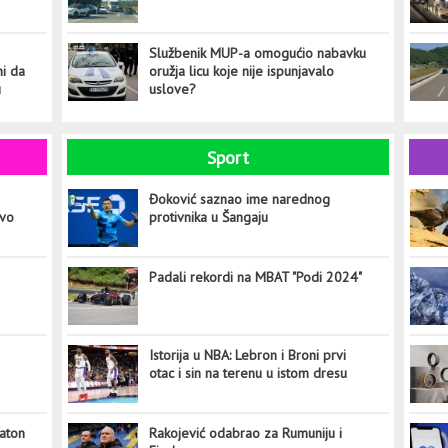
Službenik MUP-a omogućio nabavku
ni da
oružja licu koje nije ispunjavalo
u
uslove?
Sport
Đoković saznao ime narednog
ovo
protivnika u Šangaju
Padali rekordi na MBAT "Podi 2024"
Istorija u NBA: Lebron i Broni prvi
otac i sin na terenu u istom dresu
aton
Rakojević odabrao za Rumuniju i