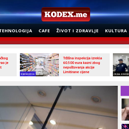
TEHNOLOGIJA
CAFE
ŽIVOT I ZDRAVLJE
KULTURA
jačkog
Tržišna inspekcija izrekla
vao je
60.500 eura kazni zbog
t
nepoštovanja akcije
Limitirane cijene
EKONOMIJA
CRNA HRON