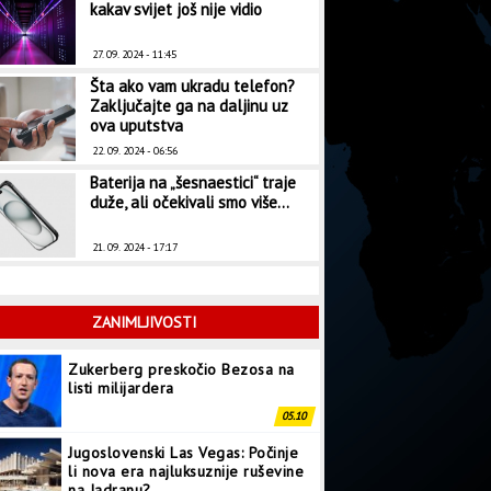
kakav svijet još nije vidio
27. 09. 2024 - 11:45
Šta ako vam ukradu telefon?
Zaključajte ga na daljinu uz
ova uputstva
22. 09. 2024 - 06:56
Baterija na „šesnaestici“ traje
duže, ali očekivali smo više...
21. 09. 2024 - 17:17
ZANIMLJIVOSTI
Zukerberg preskočio Bezosa na
listi milijardera
05.10
Jugoslovenski Las Vegas: Počinje
li nova era najluksuznije ruševine
na Jadranu?