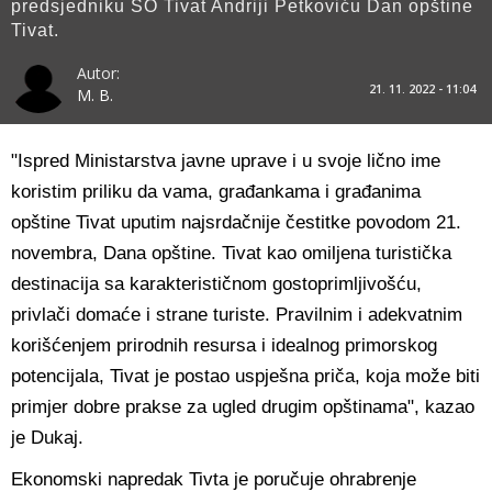
predsjedniku SO Tivat Andriji Petkoviću Dan opštine
Tivat.
Autor:
21. 11. 2022 - 11:04
M. B.
"Ispred Ministarstva javne uprave i u svoje lično ime
koristim priliku da vama, građankama i građanima
opštine Tivat uputim najsrdačnije čestitke povodom 21.
novembra, Dana opštine. Tivat kao omiljena turistička
destinacija sa karakterističnom gostoprimljivošću,
privlači domaće i strane turiste. Pravilnim i adekvatnim
korišćenjem prirodnih resursa i idealnog primorskog
potencijala, Tivat je postao uspješna priča, koja može biti
primjer dobre prakse za ugled drugim opštinama", kazao
je Dukaj.
Ekonomski napredak Tivta je poručuje ohrabrenje