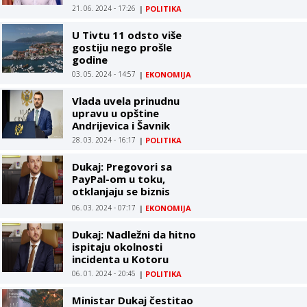
prekidi u snabdijevanju
21. 06. 2024 - 17:26
|
POLITIKA
električnom energijom
U Tivtu 11 odsto više
gostiju nego prošle
godine
03. 05. 2024 - 14:57
|
EKONOMIJA
Vlada uvela prinudnu
upravu u opštine
Andrijevica i Šavnik
28. 03. 2024 - 16:17
|
POLITIKA
Dukaj: Pregovori sa
PayPal-om u toku,
otklanjaju se biznis
barijere
06. 03. 2024 - 07:17
|
EKONOMIJA
Dukaj: Nadležni da hitno
ispitaju okolnosti
incidenta u Kotoru
06. 01. 2024 - 20:45
|
POLITIKA
Ministar Dukaj čestitao