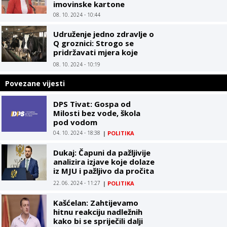
imovinske kartone
08. 10. 2024 - 10:44
Udruženje jedno zdravlje o
Q groznici: Strogo se
pridržavati mjera koje
propisuju zdravstvene i
08. 10. 2024 - 10:19
veterinarske institucije
Povezane vijesti
DPS Tivat: Gospa od
Milosti bez vode, škola
pod vodom
04. 10. 2024 - 18:38
|
POLITIKA
Dukaj: Čapuni da pažljivije
analizira izjave koje dolaze
iz MJU i pažljivo da pročita
zakon
22. 06. 2024 - 11:27
|
POLITIKA
Kašćelan: Zahtijevamo
hitnu reakciju nadležnih
kako bi se spriječili dalji