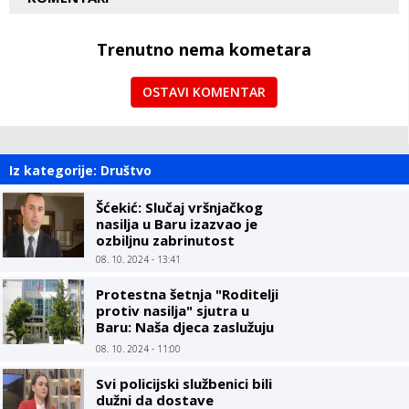
Trenutno nema kometara
OSTAVI KOMENTAR
Iz kategorije: Društvo
Šćekić: Slučaj vršnjačkog
nasilja u Baru izazvao je
ozbiljnu zabrinutost
08. 10. 2024 - 13:41
Protestna šetnja "Roditelji
protiv nasilja" sjutra u
Baru: Naša djeca zaslužuju
sigurno okruženje
08. 10. 2024 - 11:00
Svi policijski službenici bili
dužni da dostave