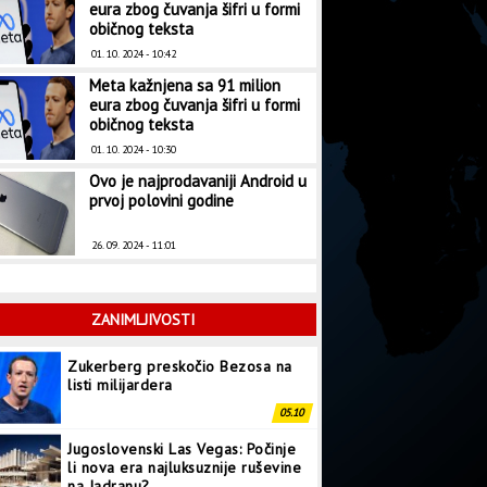
eura zbog čuvanja šifri u formi
običnog teksta
01. 10. 2024 - 10:42
Meta kažnjena sa 91 milion
eura zbog čuvanja šifri u formi
običnog teksta
01. 10. 2024 - 10:30
Ovo je najprodavaniji Android u
prvoj polovini godine
26. 09. 2024 - 11:01
ZANIMLJIVOSTI
Zukerberg preskočio Bezosa na
listi milijardera
05.10
Jugoslovenski Las Vegas: Počinje
li nova era najluksuznije ruševine
na Jadranu?