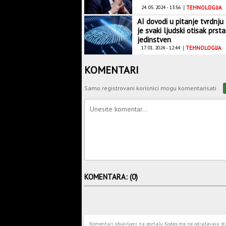
24. 05. 2024 - 13:56
|
TEHNOLOGIJA
AI dovodi u pitanje tvrdnju
je svaki ljudski otisak prsta
jedinstven
17. 01. 2024 - 12:44
|
TEHNOLOGIJA
KOMENTARI
Samo registrovani korisnici mogu komentarisati
KOMENTARA: (0)
Komentari objavljeni na portalu Kodex.me ne odražavaju stav