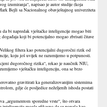
vog izumiranja“, napisao je autor studije (koja
Mark Bejli sa Nacionalnog obavještajnog univerziteta
ju da bi napredak vještačke inteligencije mogao biti
g događaja koji bi potencijalno mogao zbrisati čitave
 Velikog filtera kao potencijalni dugoročni rizik od
encije, koju još uvijek ne razumijemo u potpunosti.
rocjeni dugoročnog rizika“, rekao je naučnik NIU,
zumijemo vještačku inteligenciju, ona se brzo
jerovatno gravitirati ka generalizovanijim sistemima
rolom, gdje će posljedice neželjenih ishoda postati
ziva „argumentom sporedne vrste“, što otvara
 inteligencija mogla efikasno da se ponaša kao