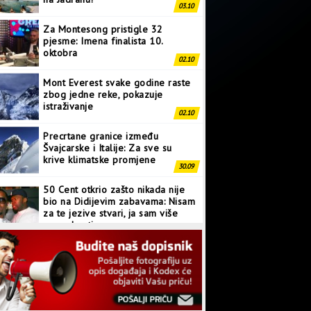
03.10
Za Montesong pristigle 32
pjesme: Imena finalista 10.
oktobra
02.10
Mont Everest svake godine raste
zbog jedne reke, pokazuje
istraživanje
02.10
Precrtane granice između
Švajcarske i Italije: Za sve su
krive klimatske promjene
30.09
50 Cent otkrio zašto nikada nije
bio na Didijevim zabavama: Nisam
za te jezive stvari, ja sam više
normalan tip
28.09
Japanci prave superkompjuter
kakav svijet još nije vidio
27.09
Linkin Park ima novu pjesmu: