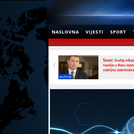
NASLOVNA
VIJESTI
SPORT
Šćekić: Slučaj vršn
nasilja u Baru izaz
ozbiljnu zabrinutos
DRUŠTVO