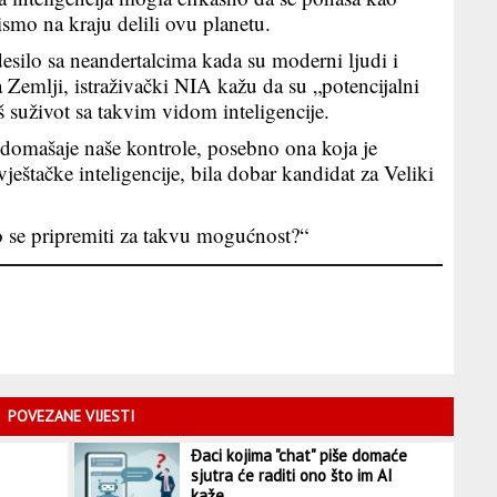
ismo na kraju delili ovu planetu.
esilo sa neandertalcima kada su moderni ljudi i
na Zemlji, istraživački NIA kažu da su „potencijalni
š suživot sa takvim vidom inteligencije.
domašaje naše kontrole, posebno ona koja je
eštačke inteligencije, bila dobar kandidat za Veliki
 se pripremiti za takvu mogućnost?“
POVEZANE VIJESTI
Đaci kojima "chat" piše domaće
sjutra će raditi ono što im AI
kaže