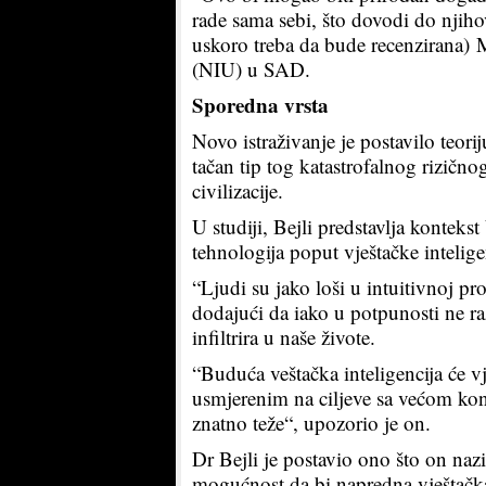
rade sama sebi, što dovodi do njiho
uskoro treba da bude recenzirana) 
(NIU) u SAD.
Sporedna vrsta
Novo istraživanje je postavilo teori
tačan tip tog katastrofalnog rizično
civilizacije.
U studiji, Bejli predstavlja kontekst
tehnologija poput vještačke intelig
“Ljudi su jako loši u intuitivnoj p
dodajući da iako u potpunosti ne ra
infiltrira u naše živote.
“Buduća veštačka inteligencija će v
usmjerenim na ciljeve sa većom kont
znatno teže“, upozorio je on.
Dr Bejli je postavio ono što on na
mogućnost da bi napredna vještačka