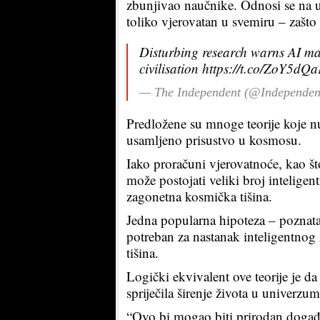
zbunjivao naučnike. Odnosi se na u
toliko vjerovatan u svemiru – zašto 
Disturbing research warns AI ma
civilisation
https://t.co/ZoY5dQ
— The Independent (@Independe
Predložene su mnoge teorije koje nu
usamljeno prisustvo u kosmosu.
Iako proračuni vjerovatnoće, kao št
može postojati veliki broj inteligentn
zagonetna kosmička tišina.
Jedna popularna hipoteza – poznata k
potreban za nastanak inteligentnog 
tišina.
Logički ekvivalent ove teorije je d
spriječila širenje života u univerzu
“Ovo bi mogao biti prirodan događaj,