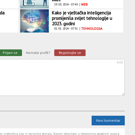
19. 03. 2024 - 07:43
|
WEB
 da
Kako je vještačka inteligencija
promijenila svijet tehnologije u
2023. godini
01. 01. 2024 - 07:51
|
TEHNOLOGIJA
Prijavi se
Nemate profil?
Registrujte se
600
Novi komentar
 uredništva, kao ni korisnika portala. Stavovi objavljeni u tekstovima pojedinih autora