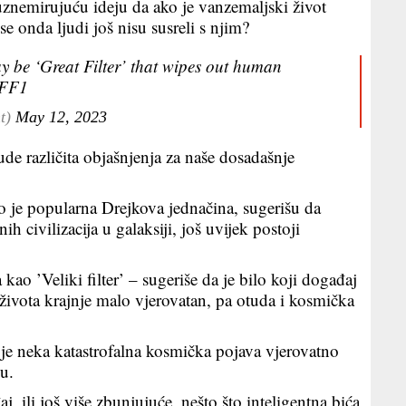
znemirujuću ideju da ako je vanzemaljski život
se onda ljudi još nisu susreli s njim?
y be ‘Great Filter’ that wipes out human
aFF1
nt)
May 12, 2023
de različita objašnjenja za naše dosadašnje
o je popularna Drejkova jednačina, sugerišu da
ih civilizacija u galaksiji, još uvijek postoji
ao ’Veliki filter’ – sugeriše da je bilo koji događaj
života krajnje malo vjerovatan, pa otuda i kosmička
a je neka katastrofalna kosmička pojava vjerovatno
mu.
 ili još više zbunjujuće, nešto što inteligentna bića