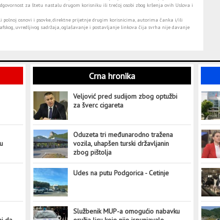
dgovornost za štetu nastalu drugom korisniku ili trećoj osobi zbog kršenja ovih Uslova i
i polnoj osnovi i psovke, direktne prijetnje drugim korisnicima, autorima čanka i/ili
fskog, uvredljivog sadržaja, oglašavanje i postavljanje linkova čija svrha nije davanje
Crna hronika
Veljović pred sudijom zbog optužbi
za šverc cigareta
Oduzeta tri međunarodno tražena
tu
vozila, uhapšen turski državljanin
zbog pištolja
Udes na putu Podgorica - Cetinje
Službenik MUP-a omogućio nabavku
ni da
oružja licu koje nije ispunjavalo