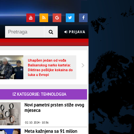
PRIJAVA
Uhapšen jedan od vođa
Veljo
Balkanskog narko kartela:
optuž
Diktirao pošiljke kokaina do
luka u Evropi
IKA
CRNA HRONIKA
IZ KATEGORIJE: TEHNOLOGIJA
Novi pametni prsten stiže ovog
mjeseca
02. 10. 2024 - 10:36
Meta kažnjena sa 91 milion