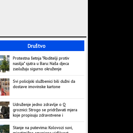
Društvo
Protestna šetnja "Roditelji protiv
nasilja" sjutra u Baru: Naša djeca
zaslužuju sigurno okruženje
Svi policijski službenici bili dužni da
dostave imovinske kartone
Udruženje jedno zdravlje o Q
groznici: Strogo se pridržavati mjera
koje propisuju zdravstvene i
veterinarske institucije
Stanje na putevima: Kolovozi suvi,
mjestimično smanjena vidljivost