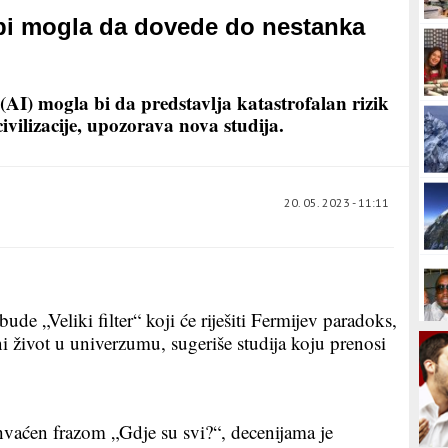
 bi mogla da dovede do nestanka
(AI) mogla bi da predstavlja katastrofalan rizik
civilizacije, upozorava nova studija.
20. 05. 2023 - 11:11
ude „Veliki filter“ koji će riješiti Fermijev paradoks,
ni život u univerzumu, sugeriše studija koju prenosi
vaćen frazom „Gdje su svi?“, decenijama je