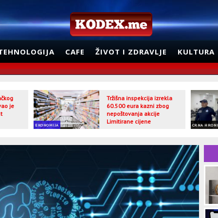
TEHNOLOGIJA
CAFE
ŽIVOT I ZDRAVLJE
KULTURA
jačkog
Tržišna inspekcija izrekla
vao je
60.500 eura kazni zbog
t
nepoštovanja akcije
Limitirane cijene
EKONOMIJA
CRNA HRON