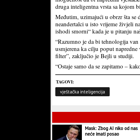
druga inteligentna vrsta sa kojom b
Međutim, uzimajući u obrzr šta se d
neandertalci u isto vrijeme živjeli 
ishodi smorni“ kada je u pitanju na
“Razumno je da bi tehnologija van 
usmjerena ka cilju poput napredne vj
filter”, zaključio je Bejli u studiji.
“Ostaje samo da se zapitamo – kako
TAGOVI:
vještačka inteligencija
Mask: Zbog AI niko od nas
neće imati posao