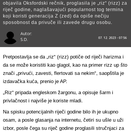
objavila Oksfordski rečnik, proglasila je „riz“ (rizz) za
riječ godine, naglašavajući popularnost tog termina
koji koristi generacija Z (zed) da opiše nečiju
sposobnost da privuče ili zavede drugu osobu.
Autor:
07. 12. 2023 - 07:56
S.D.
Pretpostavlja se da „riz“ (rizz) potiče od riječi harizma i
da se može koristiti kao glagol, kao na primer rizz up što
znači „privući, zavesti, flertovati sa nekim“, saopštila je
izdavačka kuća, prenio je AP.
„Riz“ pripada engleskom žargonu, a opisuje šarm i
privlačnost i najviše je koriste mladi.
Na spisku potencijalnih riječi godine bilo ih je ukupno
osam, a posle glasanja na internetu, četiri su ušle u uži
izbor, posle čega su riječ godine proglasili stručnjaci za