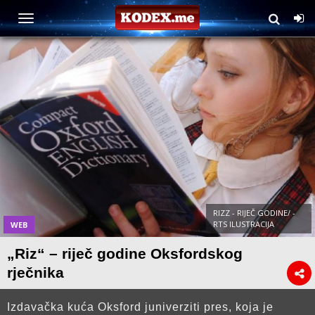
RIZZ - RIJEČ GODINE/ -
RTS ILUSTRACIJA
WEB
„Riz“ – riječ godine Oksfordskog
rječnika
Izdavačka kuća Oksford juniverziti pres, koja je