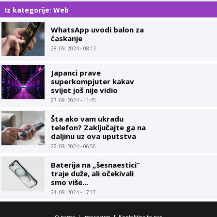
Iz kategorije: Web
WhatsApp uvodi balon za
ćaskanje
28. 09. 2024 - 08:13
Japanci prave
superkompjuter kakav
svijet još nije vidio
27. 09. 2024 - 11:45
Šta ako vam ukradu
telefon? Zaključajte ga na
daljinu uz ova uputstva
22. 09. 2024 - 06:56
Baterija na „šesnaestici“
traje duže, ali očekivali
smo više...
21. 09. 2024 - 17:17
O nama
|
Impresum
|
Kontaktirajte nas