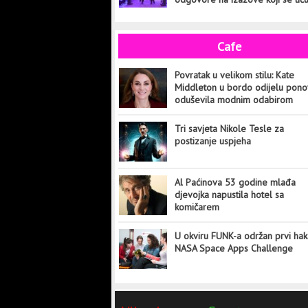
cijelog svijeta
Cafe
Povratak u velikom stilu: Kate
Middleton u bordo odijelu pon
oduševila modnim odabirom
Tri savjeta Nikole Tesle za
postizanje uspjeha
Al Paćinova 53 godine mlađa
djevojka napustila hotel sa
komičarem
U okviru FUNK-a održan prvi hak
NASA Space Apps Challenge