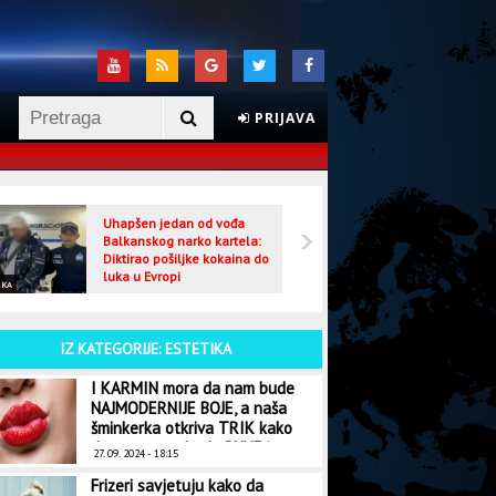
PRIJAVA
Uhapšen jedan od vođa
Veljo
Balkanskog narko kartela:
optuž
Diktirao pošiljke kokaina do
luka u Evropi
IKA
CRNA HRONIKA
IZ KATEGORIJE: ESTETIKA
I KARMIN mora da nam bude
NAJMODERNIJE BOJE, a naša
šminkerka otkriva TRIK kako
da vam usne budu PUNE i
27. 09. 2024 - 18:15
SOČNE
Frizeri savjetuju kako da