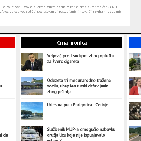
i polnoj osnovi i psovke, direktne prijetnje drugim korisnicima, autorima čanka i/ili
fskog, uvredljivog sadržaja, oglašavanje i postavljanje linkova čija svrha nije davanje
Crna hronika
Veljović pred sudijom zbog optužbi
za šverc cigareta
Oduzeta tri međunarodno tražena
tu
vozila, uhapšen turski državljanin
zbog pištolja
Udes na putu Podgorica - Cetinje
Službenik MUP-a omogućio nabavku
ni da
oružja licu koje nije ispunjavalo
u
uslove?