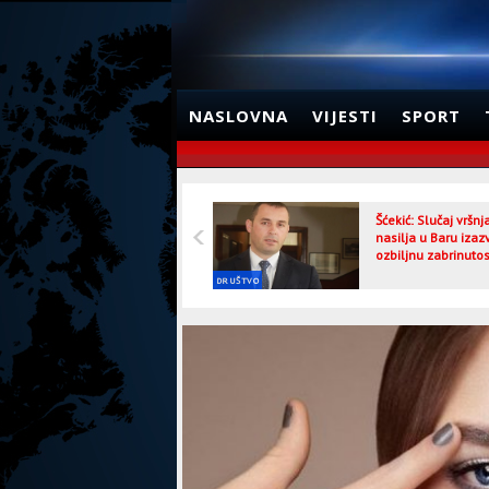
NASLOVNA
VIJESTI
SPORT
Šćekić: Slučaj vršn
nasilja u Baru izaz
ozbiljnu zabrinutos
DRUŠTVO