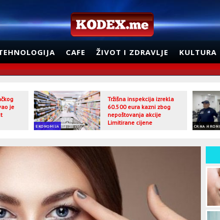
TEHNOLOGIJA
CAFE
ŽIVOT I ZDRAVLJE
KULTURA
jačkog
Tržišna inspekcija izrekla
vao je
60.500 eura kazni zbog
t
nepoštovanja akcije
Limitirane cijene
EKONOMIJA
CRNA HRON