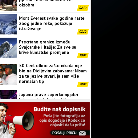
oktobra
02.10
Mont Everest svake godine raste
zbog jedne reke, pokazuje
istraživanje
02.10
Precrtane granice između
Švajcarske i Italije: Za sve su
krive klimatske promjene
30.09
50 Cent otkrio zašto nikada nije
bio na Didijevim zabavama: Nisam
za te jezive stvari, ja sam više
normalan tip
28.09
Japanci prave superkompjuter
kakav svijet još nije vidio
27.09
Linkin Park ima novu pjesmu:
Poslušajte “Heavy Is The Crown”
26.09
Testiranja na kju groznicu samo