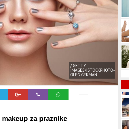
/ GETTY
IMAGES/ISTOCKPHOTO-
OLEG GEKMAN
n makeup za praznike