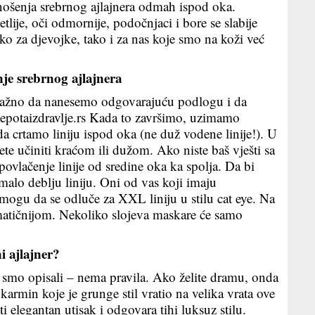
nošenja srebrnog ajlajnera odmah ispod oka.
jetlije, oči odmornije, podočnjaci i bore se slabije
o za djevojke, tako i za nas koje smo na koži već
je srebrnog ajlajnera
važno da nanesemo odgovarajuću podlogu i da
lepotaizdravlje.rs Kada to završimo, uzimamo
a crtamo liniju ispod oka (ne duž vodene linije!). U
ete učiniti kraćom ili dužom. Ako niste baš vješti sa
povlačenje linije od sredine oka ka spolja. Da bi
a malo deblju liniju. Oni od vas koji imaju
 mogu da se odluče za XXL liniju u stilu cat eye. Na
amatičnijom. Nekoliko slojeva maskare će samo
i ajlajner?
i smo opisali – nema pravila. Ako želite dramu, onda
i karmin koje je grunge stil vratio na velika vrata ove
 elegantan utisak i odgovara tihi luksuz stilu.