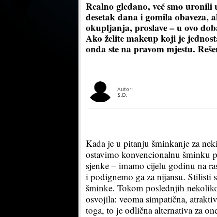
Realno gledano, već smo uronili u
desetak dana i gomila obaveza, a
okupljanja, proslave – u ovo dob
Ako želite makeup koji je jednost
onda ste na pravom mjestu. Rešenj
Autor:
S.D.
Kada je u pitanju šminkanje za nek
ostavimo konvencionalnu šminku po s
sjenke – imamo cijelu godinu na ra
i podignemo ga za nijansu. Stilisti 
šminke. Tokom poslednjih nekoliko 
osvojila: veoma simpatična, atrakti
toga, to je odlična alternativa za 