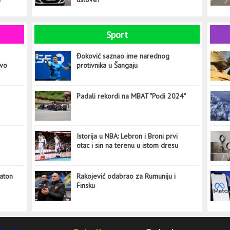
Sport
Đoković saznao ime narednog
ovo
protivnika u Šangaju
Padali rekordi na MBAT "Podi 2024"
Istorija u NBA: Lebron i Broni prvi
otac i sin na terenu u istom dresu
aton
Rakojević odabrao za Rumuniju i
Finsku