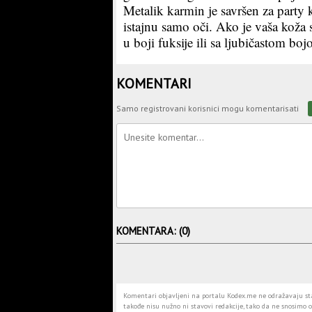
Metalik karmin je savršen za party k
istajnu samo oči. Ako je vaša koža 
u boji fuksije ili sa ljubičastom bo
KOMENTARI
Samo registrovani korisnici mogu komentarisati
KOMENTARA: (0)
Komentari objavljeni na portalu Kodex.me ne odražavaju stav
takođe nisu nužno ni stavovi redakcije, tako da ne snosimo o