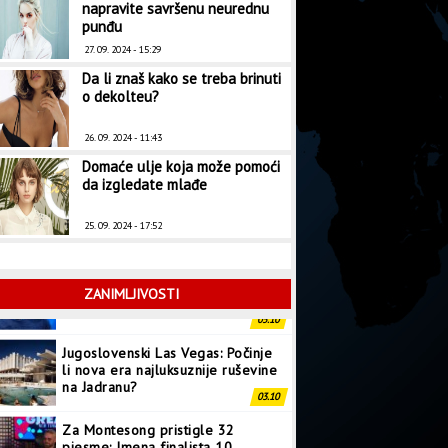
napravite savršenu neurednu
punđu
27. 09. 2024 - 15:29
Da li znaš kako se treba brinuti
o dekolteu?
26. 09. 2024 - 11:43
Domaće ulje koja može pomoći
da izgledate mlađe
25. 09. 2024 - 17:52
ZANIMLJIVOSTI
Jugoslovenski Las Vegas: Počinje
li nova era najluksuznije ruševine
na Jadranu?
03.10
Za Montesong pristigle 32
pjesme: Imena finalista 10.