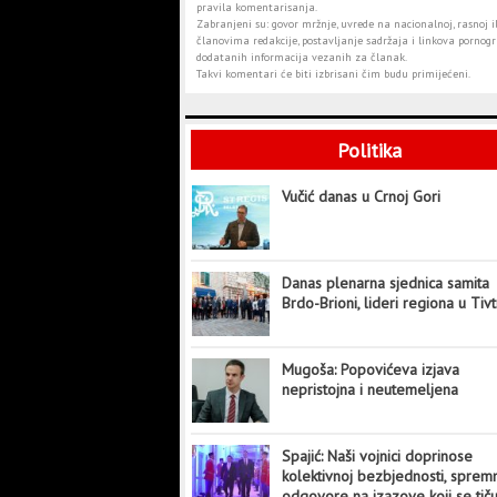
pravila komentarisanja.
Zabranjeni su: govor mržnje, uvrede na nacionalnoj, rasnoj il
članovima redakcije, postavljanje sadržaja i linkova pornogra
dodatanih informacija vezanih za članak.
Takvi komentari će biti izbrisani čim budu primijećeni.
Politika
Vučić danas u Crnoj Gori
Danas plenarna sjednica samita
Brdo-Brioni, lideri regiona u Tiv
Mugoša: Popovićeva izjava
nepristojna i neutemeljena
Spajić: Naši vojnici doprinose
kolektivnoj bezbjednosti, sprem
odgovore na izazove koji se tič