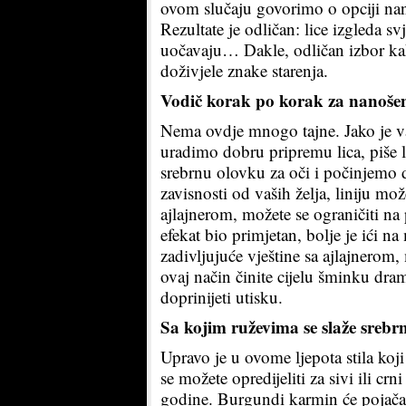
ovom slučaju govorimo o opciji na
Rezultate je odličan: lice izgleda sv
uočavaju… Dakle, odličan izbor kak
doživjele znake starenja.
Vodič korak po korak za nanošen
Nema ovdje mnogo tajne. Jako je 
uradimo dobru pripremu lica, piše 
srebrnu olovku za oči i počinjemo d
zavisnosti od vaših želja, liniju mož
ajlajnerom, možete se ograničiti na 
efekat bio primjetan, bolje je ići n
zadivljujuće vještine sa ajlajnerom,
ovaj način činite cijelu šminku dr
doprinijeti utisku.
Sa kojim ruževima se slaže srebrn
Upravo je u ovome ljepota stila koj
se možete opredijeliti za sivi ili crn
godine. Burgundi karmin će pojačati