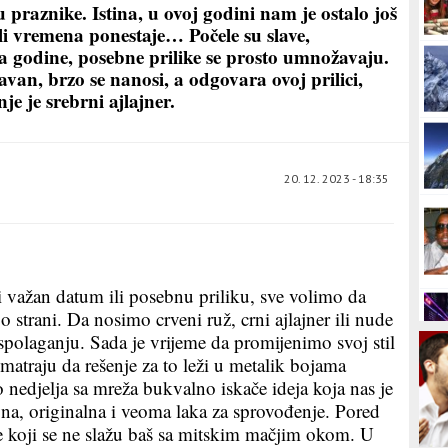
 praznike. Istina, u ovoj godini nam je ostalo još
li vremena ponestaje… Počele su slave,
a godine, posebne prilike se prosto umnožavaju.
avan, brzo se nanosi, a odgovara ovoj prilici,
e je srebrni ajlajner.
20. 12. 2023 - 18:35
i važan datum ili posebnu priliku, sve volimo da
trani. Da nosimo crveni ruž, crni ajlajner ili nude
spolaganju. Sada je vrijeme da promijenimo svoj stil
smatraju da rešenje za to leži u metalik bojama
nedjelja sa mreža bukvalno iskače ideja koja nas je
vna, originalna i veoma laka za sprovođenje. Pored
one koji se ne slažu baš sa mitskim mačjim okom. U