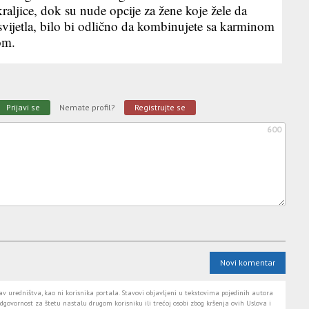
raljice, dok su nude opcije za žene koje žele da
svijetla, bilo bi odlično da kombinujete sa karminom
jom.
Prijavi se
Nemate profil?
Registrujte se
600
Novi komentar
 uredništva, kao ni korisnika portala. Stavovi objavljeni u tekstovima pojedinih autora
dgovornost za štetu nastalu drugom korisniku ili trećoj osobi zbog kršenja ovih Uslova i