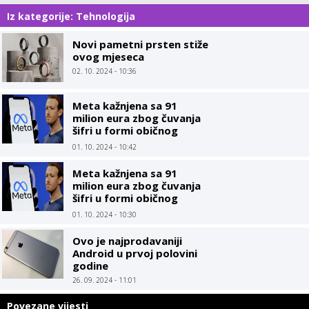
Iz kategorije: Tehnologija
Novi pametni prsten stiže
ovog mjeseca
02. 10. 2024 - 10:36
Meta kažnjena sa 91
milion eura zbog čuvanja
šifri u formi običnog
teksta
01. 10. 2024 - 10:42
Meta kažnjena sa 91
milion eura zbog čuvanja
šifri u formi običnog
teksta
01. 10. 2024 - 10:30
Ovo je najprodavaniji
Android u prvoj polovini
godine
26. 09. 2024 - 11:01
Povezane vijesti