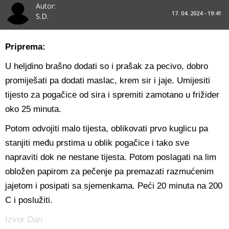
Autor:
17. 04. 2024 - 19:41
S.D.
Priprema:
U heljdino brašno dodati so i prašak za pecivo, dobro
promiješati pa dodati maslac, krem sir i jaje. Umijesiti
tijesto za pogačice od sira i spremiti zamotano u frižider
oko 25 minuta.
Potom odvojiti malo tijesta, oblikovati prvo kuglicu pa
stanjiti među prstima u oblik pogačice i tako sve
napraviti dok ne nestane tijesta. Potom poslagati na lim
obložen papirom za pečenje pa premazati razmućenim
jajetom i posipati sa sjemenkama. Peći 20 minuta na 200
C i poslužiti.
Izvor Dan