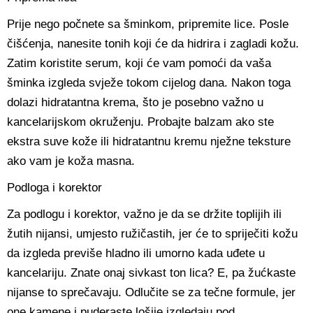
Prije nego počnete sa šminkom, pripremite lice. Posle
čišćenja, nanesite tonih koji će da hidrira i zagladi kožu.
Zatim koristite serum, koji će vam pomoći da vaša
šminka izgleda svježe tokom cijelog dana. Nakon toga
dolazi hidratantna krema, što je posebno važno u
kancelarijskom okruženju. Probajte balzam ako ste
ekstra suve kože ili hidratantnu kremu nježne teksture
ako vam je koža masna.
Podloga i korektor
Za podlogu i korektor, važno je da se držite toplijih ili
žutih nijansi, umjesto ružičastih, jer će to spriječiti kožu
da izgleda previše hladno ili umorno kada uđete u
kancelariju. Znate onaj sivkast ton lica? E, pa žućkaste
nijanse to sprečavaju. Odlučite se za tečne formule, jer
one kamene i puderaste lošije izgledaju pod