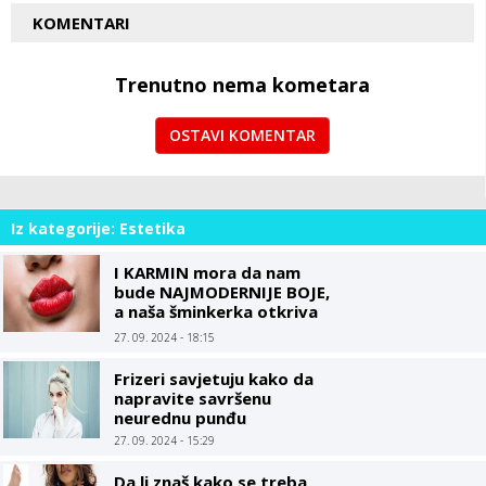
KOMENTARI
Trenutno nema kometara
OSTAVI KOMENTAR
Iz kategorije: Estetika
I KARMIN mora da nam
bude NAJMODERNIJE BOJE,
a naša šminkerka otkriva
TRIK kako da vam usne
27. 09. 2024 - 18:15
budu PUNE i SOČNE
Frizeri savjetuju kako da
napravite savršenu
neurednu punđu
27. 09. 2024 - 15:29
Da li znaš kako se treba