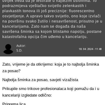
uvijek treba da je testirate u najtežim uslovima. To
podrazmijeva vještačko svijetlo zelenkastih i
plavkastih tonova ili još preciznije: fluorescentno
osvjetljenje. A upravo takvo svijetlo, ono koje izvlači
na površinu svako žutilo i nesavršenost, prisutno je u
kancelarijama. Zato nam se događa da naša
savršena šminka sa kojom blistamo napolju, postane
katastrofalna opcija čim uđemo u kancelariju.
Autor:
18. 04. 2024 - 11:48
S.D.
Zato, vrijeme je da otkrijemo: koja je to najbolja šminka
za posao?
Najbolja šminka za posao, savjeti vizažista
Prikupile smo trikove profesionalaca koji pomažu da i u
kancelariji izgledate odlično:
Priprema lica