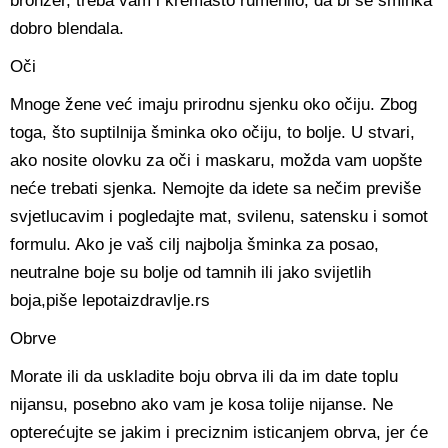
bronzer, treba vam i kremasto rumenilo, da bi se šminka
dobro blendala.
Oči
Mnoge žene već imaju prirodnu sjenku oko očiju. Zbog
toga, što suptilnija šminka oko očiju, to bolje. U stvari,
ako nosite olovku za oči i maskaru, možda vam uopšte
neće trebati sjenka. Nemojte da idete sa nečim previše
svjetlucavim i pogledajte mat, svilenu, satensku i somot
formulu. Ako je vaš cilj najbolja šminka za posao,
neutralne boje su bolje od tamnih ili jako svijetlih
boja,piše lepotaizdravlje.rs
Obrve
Morate ili da uskladite boju obrva ili da im date toplu
nijansu, posebno ako vam je kosa tolije nijanse. Ne
opterećujte se jakim i preciznim isticanjem obrva, jer će