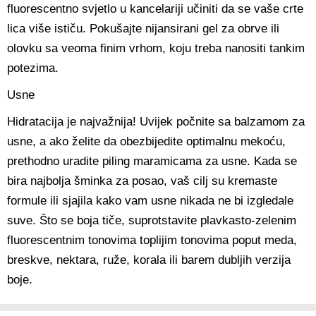
fluorescentno svjetlo u kancelariji učiniti da se vaše crte
lica više ističu. Pokušajte nijansirani gel za obrve ili
olovku sa veoma finim vrhom, koju treba nanositi tankim
potezima.
Usne
Hidratacija je najvažnija! Uvijek počnite sa balzamom za
usne, a ako želite da obezbijedite optimalnu mekoću,
prethodno uradite piling maramicama za usne. Kada se
bira najbolja šminka za posao, vaš cilj su kremaste
formule ili sjajila kako vam usne nikada ne bi izgledale
suve. Što se boja tiče, suprotstavite plavkasto-zelenim
fluorescentnim tonovima toplijim tonovima poput meda,
breskve, nektara, ruže, korala ili barem dubljih verzija
boje.