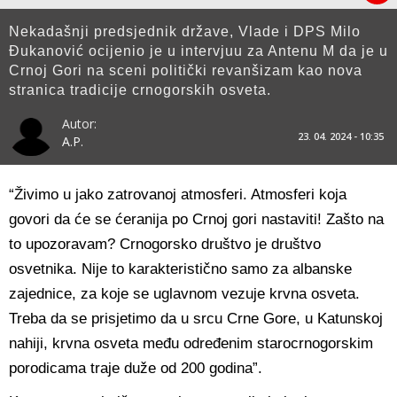
Nekadašnji predsjednik države, Vlade i DPS Milo
Đukanović ocijenio je u intervjuu za Antenu M da je u
Crnoj Gori na sceni politički revanšizam kao nova
stranica tradicije crnogorskih osveta.
Autor:
23. 04. 2024 - 10:35
A.P.
“Živimo u jako zatrovanoj atmosferi. Atmosferi koja
govori da će se ćeranija po Crnoj gori nastaviti! Zašto na
to upozoravam? Crnogorsko društvo je društvo
osvetnika. Nije to karakteristično samo za albanske
zajednice, za koje se uglavnom vezuje krvna osveta.
Treba da se prisjetimo da u srcu Crne Gore, u Katunskoj
nahiji, krvna osveta među određenim starocrnogorskim
porodicama traje duže od 200 godina”.