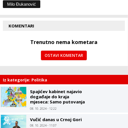
Milo Đukanović
KOMENTARI
Trenutno nema kometara
OSTAVI KOMENTAR
Iz kategorije: Politika
Spajićev kabinet najavio
događaje do kraja
mjeseca: Samo putovanja
ministara, Vlada kao
08. 10. 2024 - 12:22
turistička agencija
Vučić danas u Crnoj Gori
08. 10. 2024 - 11:07