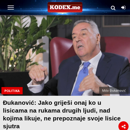
Milo Đukanović
POLITIKA
Đukanović: Jako griješi onaj ko u
lisicama na rukama drugih ljudi, nad
kojima likuje, ne prepoznaje svoje lisice
sjutra