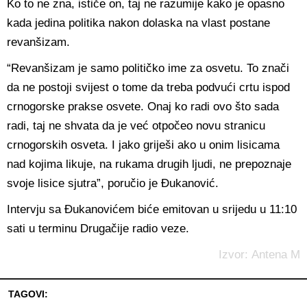
Ko to ne zna, ističe on, taj ne razumije kako je opasno
kada jedina politika nakon dolaska na vlast postane
revanšizam.
“Revanšizam je samo političko ime za osvetu. To znači
da ne postoji svijest o tome da treba podvući crtu ispod
crnogorske prakse osvete. Onaj ko radi ovo što sada
radi, taj ne shvata da je već otpočeo novu stranicu
crnogorskih osveta. I jako griješi ako u onim lisicama
nad kojima likuje, na rukama drugih ljudi, ne prepoznaje
svoje lisice sjutra”, poručio je Đukanović.
Intervju sa Đukanovićem biće emitovan u srijedu u 11:10
sati u terminu Drugačije radio veze.
Izvor: Antena M
TAGOVI: