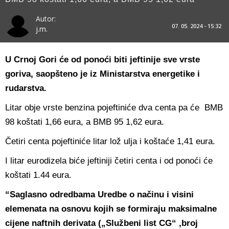
Autor:
07. 05. 2024 - 15:32
j.m.
U Crnoj Gori će od ponoći biti jeftinije sve vrste
goriva, saopšteno je iz Ministarstva energetike i
rudarstva.
Litar obje vrste benzina pojeftiniće dva centa pa će BMB
98 koštati 1,66 eura, a BMB 95 1,62 eura.
Četiri centa pojeftiniće litar lož ulja i koštaće 1,41 eura.
I litar eurodizela biće jeftiniji četiri centa i od ponoći će
koštati 1.44 eura.
“Saglasno odredbama Uredbe o načinu i visini
elemenata na osnovu kojih se formiraju maksimalne
cijene naftnih derivata („Službeni list CG“ ,broj