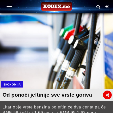
EKONOMIJA
Od ponoći jeftinije sve vrste goriva
Litar obje vrste benzina pojeftiniće dva centa pa će
BMB 98 koštati 1,66 eura, a BMB 95 1,62 eura