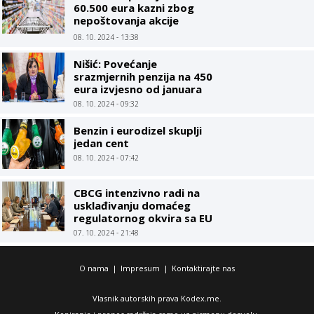
60.500 eura kazni zbog
nepoštovanja akcije
Limitirane cijene
08. 10. 2024 - 13:38
Nišić: Povećanje
srazmjernih penzija na 450
eura izvjesno od januara
08. 10. 2024 - 09:32
Benzin i eurodizel skuplji
jedan cent
08. 10. 2024 - 07:42
CBCG intenzivno radi na
usklađivanju domaćeg
regulatornog okvira sa EU
07. 10. 2024 - 21:48
O nama
|
Impresum
|
Kontaktirajte nas
Vlasnik autorskih prava Kodex.me.