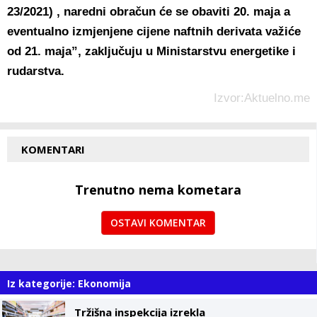
23/2021) , naredni obračun će se obaviti 20. maja a
eventualno izmjenjene cijene naftnih derivata važiće
od 21. maja”, zaključuju u Ministarstvu energetike i
rudarstva.
Izvor:Aktuelno.me
KOMENTARI
Trenutno nema kometara
OSTAVI KOMENTAR
Iz kategorije: Ekonomija
Tržišna inspekcija izrekla