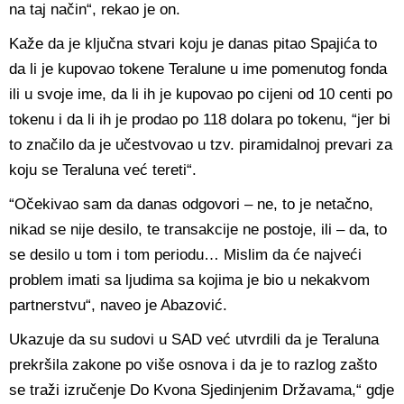
na taj način“, rekao je on.
Kaže da je ključna stvari koju je danas pitao Spajića to
da li je kupovao tokene Teralune u ime pomenutog fonda
ili u svoje ime, da li ih je kupovao po cijeni od 10 centi po
tokenu i da li ih je prodao po 118 dolara po tokenu, “jer bi
to značilo da je učestvovao u tzv. piramidalnoj prevari za
koju se Teraluna već tereti“.
“Očekivao sam da danas odgovori – ne, to je netačno,
nikad se nije desilo, te transakcije ne postoje, ili – da, to
se desilo u tom i tom periodu… Mislim da će najveći
problem imati sa ljudima sa kojima je bio u nekakvom
partnerstvu“, naveo je Abazović.
Ukazuje da su sudovi u SAD već utvrdili da je Teraluna
prekršila zakone po više osnova i da je to razlog zašto
se traži izručenje Do Kvona Sjedinjenim Državama,“ gdje