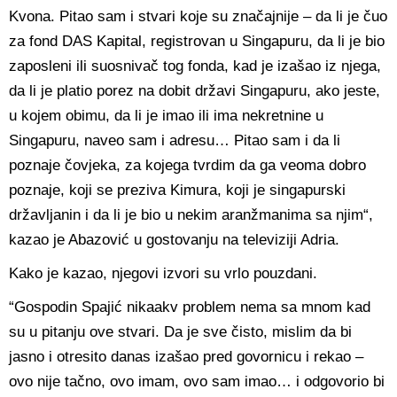
Kvona. Pitao sam i stvari koje su značajnije – da li je čuo
za fond DAS Kapital, registrovan u Singapuru, da li je bio
zaposleni ili suosnivač tog fonda, kad je izašao iz njega,
da li je platio porez na dobit državi Singapuru, ako jeste,
u kojem obimu, da li je imao ili ima nekretnine u
Singapuru, naveo sam i adresu… Pitao sam i da li
poznaje čovjeka, za kojega tvrdim da ga veoma dobro
poznaje, koji se preziva Kimura, koji je singapurski
državljanin i da li je bio u nekim aranžmanima sa njim“,
kazao je Abazović u gostovanju na televiziji Adria.
Kako je kazao, njegovi izvori su vrlo pouzdani.
“Gospodin Spajić nikaakv problem nema sa mnom kad
su u pitanju ove stvari. Da je sve čisto, mislim da bi
jasno i otresito danas izašao pred govornicu i rekao –
ovo nije tačno, ovo imam, ovo sam imao… i odgovorio bi