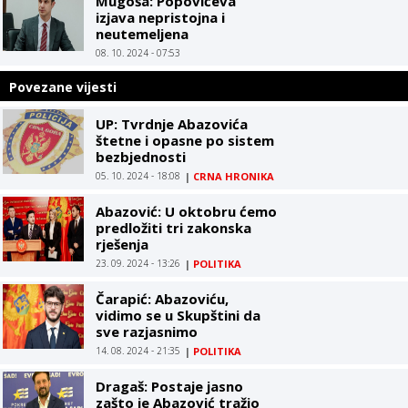
Mugoša: Popovićeva
izjava nepristojna i
neutemeljena
08. 10. 2024 - 07:53
Povezane vijesti
UP: Tvrdnje Abazovića
štetne i opasne po sistem
bezbjednosti
05. 10. 2024 - 18:08
|
CRNA HRONIKA
Abazović: U oktobru ćemo
predložiti tri zakonska
rješenja
23. 09. 2024 - 13:26
|
POLITIKA
Čarapić: Abazoviću,
vidimo se u Skupštini da
sve razjasnimo
14. 08. 2024 - 21:35
|
POLITIKA
Dragaš: Postaje jasno
zašto je Abazović tražio