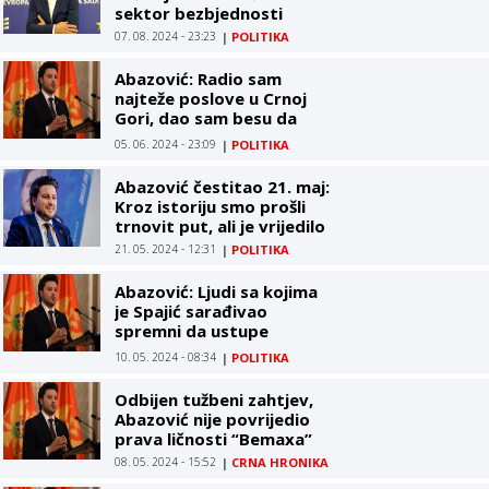
sektor bezbjednosti
07. 08. 2024 - 23:23
|
POLITIKA
Abazović: Radio sam
najteže poslove u Crnoj
Gori, dao sam besu da
neće vladati mafija
05. 06. 2024 - 23:09
|
POLITIKA
Abazović čestitao 21. maj:
Kroz istoriju smo prošli
trnovit put, ali je vrijedilo
21. 05. 2024 - 12:31
|
POLITIKA
Abazović: Ljudi sa kojima
je Spajić sarađivao
spremni da ustupe
zvaničnu komunikaciju
10. 05. 2024 - 08:34
|
POLITIKA
Odbijen tužbeni zahtjev,
Abazović nije povrijedio
prava ličnosti “Bemaxa”
08. 05. 2024 - 15:52
|
CRNA HRONIKA