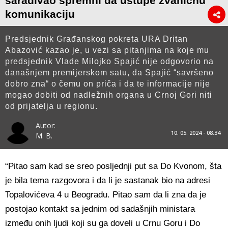
sarađivao spremni da ustupe zvaničnu
komunikaciju
Predsjednik Građanskog pokreta URA Dritan
Abazović kazao je, u vezi sa pitanjima na koje mu
predsjednik Vlade Milojko Spajić nije odgovorio na
današnjem premijerskom satu, da Spajić “savršeno
dobro zna“ o čemu on priča i da te informacije nije
mogao dobiti od nadležnih organa u Crnoj Gori niti
od prijatelja u regionu.
Autor:
10. 05. 2024 - 08:34
M. B.
“Pitao sam kad se sreo posljednji put sa Do Kvonom, šta
je bila tema razgovora i da li je sastanak bio na adresi
Topalovićeva 4 u Beogradu. Pitao sam da li zna da je
postojao kontakt sa jednim od sadašnjih ministara
između onih ljudi koji su ga doveli u Crnu Goru i Do