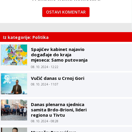
OSTAVI KOMENTAR
Iz kategorije: Politika
Spajićev kabinet najavio
događaje do kraja
mjeseca: Samo putovanja
ministara, Vlada kao
08. 10. 2024 - 12:22
turistička agencija
Vučić danas u Crnoj Gori
08. 10. 2024 - 11:07
Danas plenarna sjednica
samita Brdo-Brioni, lideri
regiona u Tivtu
08. 10. 2024 - 08:28