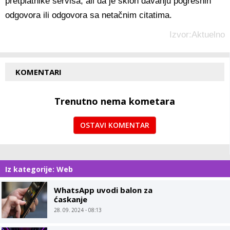
pretplatnike servisa, ali da je sklon davanju pogrešnih
odgovora ili odgovora sa netačnim citatima.
Izvor:Aktuelno
KOMENTARI
Trenutno nema kometara
OSTAVI KOMENTAR
Iz kategorije: Web
WhatsApp uvodi balon za
ćaskanje
28. 09. 2024 - 08:13