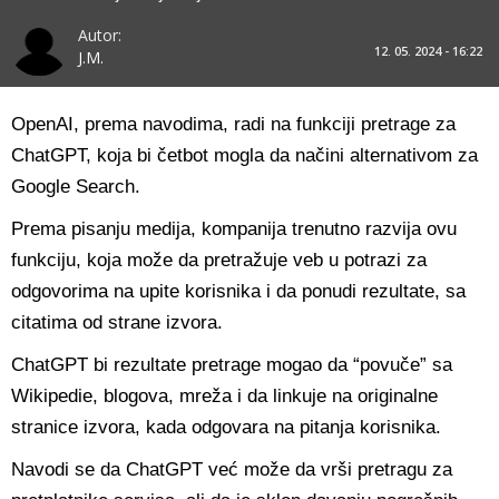
Autor:
12. 05. 2024 - 16:22
J.M.
OpenAI, prema navodima, radi na funkciji pretrage za
ChatGPT, koja bi četbot mogla da načini alternativom za
Google Search.
Prema pisanju medija, kompanija trenutno razvija ovu
funkciju, koja može da pretražuje veb u potrazi za
odgovorima na upite korisnika i da ponudi rezultate, sa
citatima od strane izvora.
ChatGPT bi rezultate pretrage mogao da “povuče” sa
Wikipedie, blogova, mreža i da linkuje na originalne
stranice izvora, kada odgovara na pitanja korisnika.
Navodi se da ChatGPT već može da vrši pretragu za