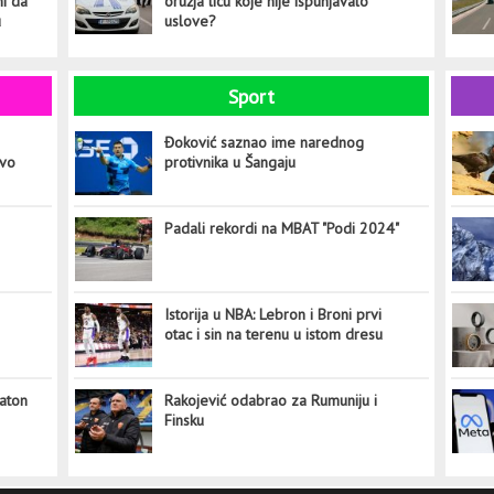
ni da
oružja licu koje nije ispunjavalo
u
uslove?
Sport
Đoković saznao ime narednog
ovo
protivnika u Šangaju
Padali rekordi na MBAT "Podi 2024"
Istorija u NBA: Lebron i Broni prvi
otac i sin na terenu u istom dresu
aton
Rakojević odabrao za Rumuniju i
Finsku