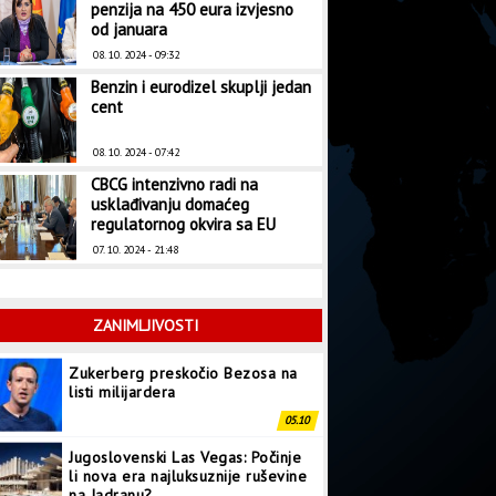
penzija na 450 eura izvjesno
od januara
08. 10. 2024 - 09:32
Benzin i eurodizel skuplji jedan
cent
08. 10. 2024 - 07:42
CBCG intenzivno radi na
usklađivanju domaćeg
regulatornog okvira sa EU
07. 10. 2024 - 21:48
ZANIMLJIVOSTI
Zukerberg preskočio Bezosa na
listi milijardera
05.10
Jugoslovenski Las Vegas: Počinje
li nova era najluksuznije ruševine
na Jadranu?