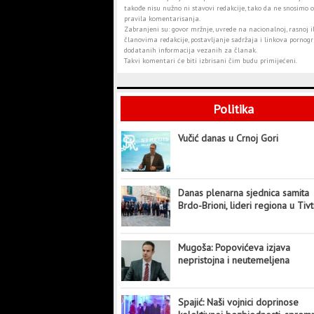
takođe nisu nužno ni stavovi redakcije, tako da ne snosimo o
pravila komentarisanja.
Zabranjeni su: govor mržnje, uvrede na nacionalnoj, rasnoj il
članovima redakcije, postavljanje sadržaja i linkova pornogra
dodatanih informacija vezanih za članak.
Takvi komentari će biti izbrisani čim budu primijećeni.
Politika
Vučić danas u Crnoj Gori
Danas plenarna sjednica samita
Brdo-Brioni, lideri regiona u Tiv
Mugoša: Popovićeva izjava
nepristojna i neutemeljena
Spajić: Naši vojnici doprinose