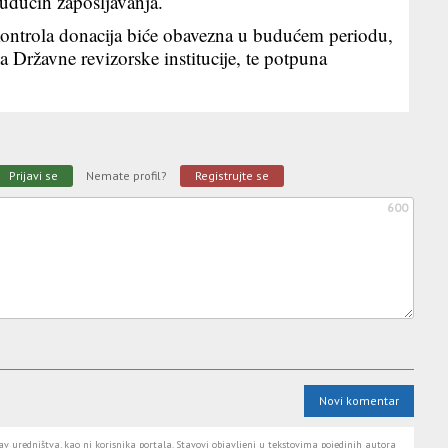
budućih zapošljavanja.
ontrola donacija biće obavezna u budućem periodu,
 Državne revizorske institucije, te potpuna
Prijavi se
Nemate profil?
Registrujte se
600
Novi komentar
 uredništva, kao ni korisnika portala. Stavovi objavljeni u tekstovima pojedinih autora