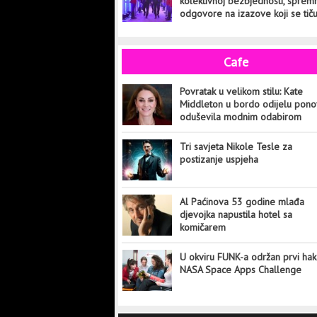
kolektivnoj bezbjednosti, sprem
odgovore na izazove koji se tič
cijelog svijeta
Cafe
Povratak u velikom stilu: Kate
Middleton u bordo odijelu pon
oduševila modnim odabirom
Tri savjeta Nikole Tesle za
postizanje uspjeha
Al Paćinova 53 godine mlađa
djevojka napustila hotel sa
komičarem
U okviru FUNK-a održan prvi hak
NASA Space Apps Challenge