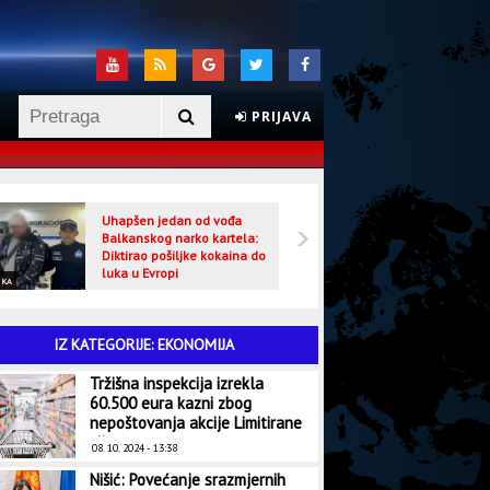
PRIJAVA
Uhapšen jedan od vođa
Veljo
Balkanskog narko kartela:
optuž
Diktirao pošiljke kokaina do
luka u Evropi
IKA
CRNA HRONIKA
IZ KATEGORIJE: EKONOMIJA
Tržišna inspekcija izrekla
60.500 eura kazni zbog
nepoštovanja akcije Limitirane
cijene
08. 10. 2024 - 13:38
Nišić: Povećanje srazmjernih