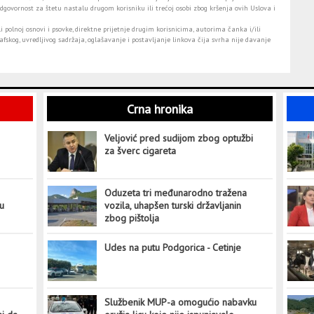
dgovornost za štetu nastalu drugom korisniku ili trećoj osobi zbog kršenja ovih Uslova i
i polnoj osnovi i psovke, direktne prijetnje drugim korisnicima, autorima čanka i/ili
fskog, uvredljivog sadržaja, oglašavanje i postavljanje linkova čija svrha nije davanje
Crna hronika
Veljović pred sudijom zbog optužbi
za šverc cigareta
Oduzeta tri međunarodno tražena
tu
vozila, uhapšen turski državljanin
zbog pištolja
Udes na putu Podgorica - Cetinje
Službenik MUP-a omogućio nabavku