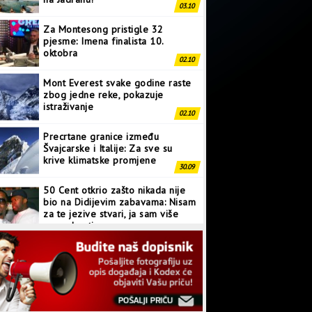
03.10
Za Montesong pristigle 32
pjesme: Imena finalista 10.
oktobra
02.10
Mont Everest svake godine raste
zbog jedne reke, pokazuje
istraživanje
02.10
Precrtane granice između
Švajcarske i Italije: Za sve su
krive klimatske promjene
30.09
50 Cent otkrio zašto nikada nije
bio na Didijevim zabavama: Nisam
za te jezive stvari, ja sam više
normalan tip
28.09
Japanci prave superkompjuter
kakav svijet još nije vidio
27.09
Linkin Park ima novu pjesmu: