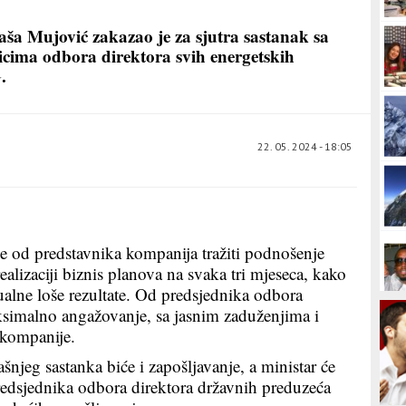
Saša Mujović zakazao je za sjutra sastanak sa
icima odbora direktora svih energetskih
.
22. 05. 2024 - 18:05
e od predstavnika kompanija tražiti podnošenje
realizaciji biznis planova na svaka tri mjeseca, kako
ualne loše rezultate. Od predsjednika odbora
aksimalno angažovanje, sa jasnim zaduženjima i
 kompanije.
šnjeg sastanka biće i zapošljavanje, a ministar će
 predsjednika odbora direktora državnih preduzeća