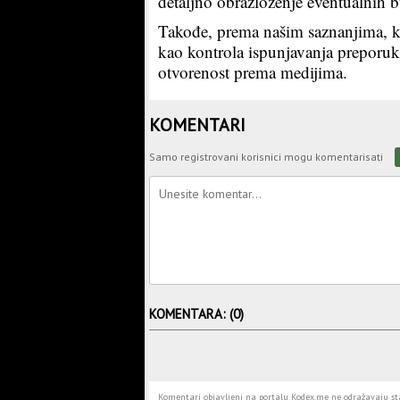
detaljno obrazloženje eventualnih 
Takođe, prema našim saznanjima, k
kao kontrola ispunjavanja preporuka
otvorenost prema medijima.
KOMENTARI
Samo registrovani korisnici mogu komentarisati
KOMENTARA: (0)
Komentari objavljeni na portalu Kodex.me ne odražavaju stav