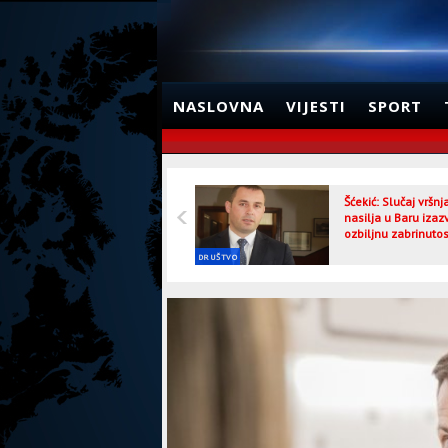
NASLOVNA
VIJESTI
SPORT
Šćekić: Slučaj vršn
nasilja u Baru izaz
ozbiljnu zabrinutos
DRUŠTVO