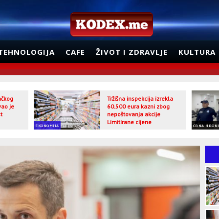
TEHNOLOGIJA
CAFE
ŽIVOT I ZDRAVLJE
KULTURA
jačkog
Tržišna inspekcija izrekla
vao je
60.500 eura kazni zbog
t
nepoštovanja akcije
Limitirane cijene
EKONOMIJA
CRNA HRON