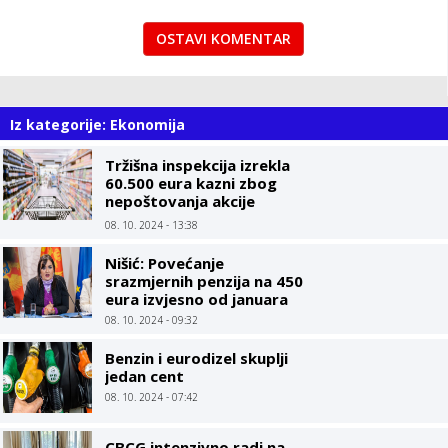
OSTAVI KOMENTAR
Iz kategorije: Ekonomija
Tržišna inspekcija izrekla
60.500 eura kazni zbog
nepoštovanja akcije
Limitirane cijene
08. 10. 2024 - 13:38
Nišić: Povećanje
srazmjernih penzija na 450
eura izvjesno od januara
08. 10. 2024 - 09:32
Benzin i eurodizel skuplji
jedan cent
08. 10. 2024 - 07:42
CBCG intenzivno radi na