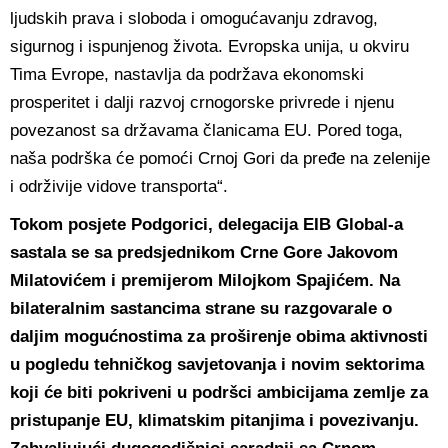
ljudskih prava i sloboda i omogućavanju zdravog,
sigurnog i ispunjenog života. Evropska unija, u okviru
Tima Evrope, nastavlja da podržava ekonomski
prosperitet i dalji razvoj crnogorske privrede i njenu
povezanost sa državama članicama EU. Pored toga,
naša podrška će pomoći Crnoj Gori da pređe na zelenije
i održivije vidove transporta“.
Tokom posjete Podgorici, delegacija EIB Global-a
sastala se sa predsjednikom Crne Gore Jakovom
Milatovićem i premijerom Milojkom Spajićem. Na
bilateralnim sastancima strane su razgovarale o
daljim mogućnostima za proširenje obima aktivnosti
u pogledu tehničkog savjetovanja i novim sektorima
koji će biti pokriveni u podršci ambicijama zemlje za
pristupanje EU, klimatskim pitanjima i povezivanju.