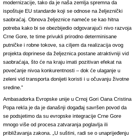
modernizacije, tako da je naša zemlja spremna da
ispoštuje EU standarde koji se odnose na željeznički
saobraćaj. Obnova željeznice nameće se kao hitna
potreba kako bi se obezbijedio odgovarajući nivo razvoja
Crne Gore, te time privukli prirodno determinisane
putničke i robne tokove, sa ciljem da realizacija ovog
projekta doprinese da željeznica postane atraktivniji vid
saobraćaja, što će na kraju imati pozitivan efekat na
povećanje nivoa konkurentnosti – dok će ulaganje u
zeleni vid transporta donijeti koristi i u očuvanju životne
sredine.”
Ambasadorka Evropske unije u Crnoj Gori Oana Cristina
Popa rekla je da je današnji događaj savršen povod da
se podsjetimo da su evropske integracije Crne Gore
mnogo više od procesa zatvaranja poglavlja ili
približavanja zakona. „U suštini, radi se o unaprijeđenju