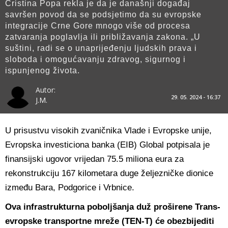
Cristina Popa rekla je da je današnji događaj
savršen povod da se podsjetimo da su evropske
integracije Crne Gore mnogo više od procesa
zatvaranja poglavlja ili približavanja zakona. „U
suštini, radi se o unaprijeđenju ljudskih prava i
sloboda i omogućavanju zdravog, sigurnog i
ispunjenog života.
Autor:
29. 05. 2024 - 16:37
J.M.
U prisustvu visokih zvaničnika Vlade i Evropske unije,
Evropska investiciona banka (EIB) Global potpisala je
finansijski ugovor vrijedan 75.5 miliona eura za
rekonstrukciju 167 kilometara duge željezničke dionice
između Bara, Podgorice i Vrbnice.
Ova infrastrukturna poboljšanja duž proširene Trans-
evropske transportne mreže (TEN-T) će obezbijediti