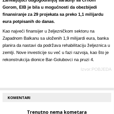
Zahvaljujući dugogodišnjoj saradnji sa Crnom
Gorom, EIB je bila u mogućnosti da obezbijedi
finansiranje za 29 projekata sa preko 1,1 milijardu
eura potpisanih do danas.
Kao najveći finansijer u željezničkom sektoru na
Zapadnom Balkanu sa uloženih 1,9 milijardi eura, banka
planira da nastavi da podržava rehabilitaciju željeznica u
zemlji. Nove investicije su već u fazi razvoja, kao što je
rekonstrukcija dionice Bar-Golubovci na pruzi 4.
Izvor:POBJEDA
KOMENTARI
Trenutno nema kometara