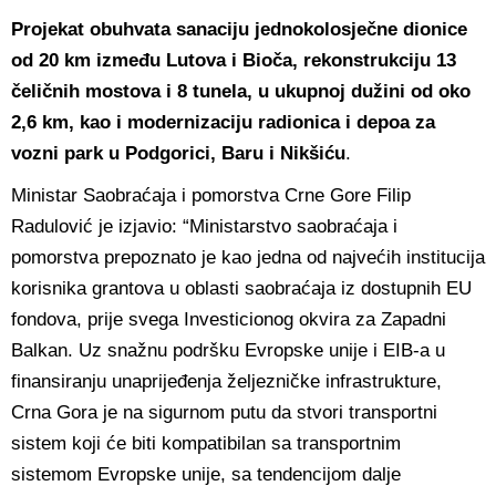
Projekat obuhvata sanaciju jednokolosječne dionice
od 20 km između Lutova i Bioča, rekonstrukciju 13
čeličnih mostova i 8 tunela, u ukupnoj dužini od oko
2,6 km, kao i modernizaciju radionica i depoa za
vozni park u Podgorici, Baru i Nikšiću
.
Ministar Saobraćaja i pomorstva Crne Gore Filip
Radulović je izjavio: “Ministarstvo saobraćaja i
pomorstva prepoznato je kao jedna od najvećih institucija
korisnika grantova u oblasti saobraćaja iz dostupnih EU
fondova, prije svega Investicionog okvira za Zapadni
Balkan. Uz snažnu podršku Evropske unije i EIB-a u
finansiranju unaprijeđenja željezničke infrastrukture,
Crna Gora je na sigurnom putu da stvori transportni
sistem koji će biti kompatibilan sa transportnim
sistemom Evropske unije, sa tendencijom dalje