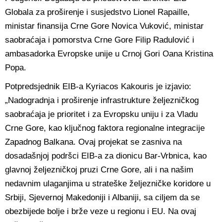
Globala za proširenje i susjedstvo Lionel Rapaille,
ministar finansija Crne Gore Novica Vuković, ministar
saobraćaja i pomorstva Crne Gore Filip Radulović i
ambasadorka Evropske unije u Crnoj Gori Oana Kristina
Popa.
Potpredsjednik EIB-a Kyriacos Kakouris je izjavio:
„Nadogradnja i proširenje infrastrukture željezničkog
saobraćaja je prioritet i za Evropsku uniju i za Vladu
Crne Gore, kao ključnog faktora regionalne integracije
Zapadnog Balkana. Ovaj projekat se zasniva na
dosadašnjoj podršci EIB-a za dionicu Bar-Vrbnica, kao
glavnoj željezničkoj pruzi Crne Gore, ali i na našim
nedavnim ulaganjima u strateške željezničke koridore u
Srbiji, Sjevernoj Makedoniji i Albaniji, sa ciljem da se
obezbijede bolje i brže veze u regionu i EU. Na ovaj