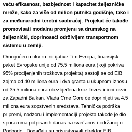
veću efikasnost, bezbjednost i kapacitet željezničke
mreže, kako za više od milion putnika godišnje, tako i
za međunarodni teretni saobraćaj. Projekat će takođe
promovisati modalnu promjenu sa drumskog na
željeznički, doprinoseći održivijem transportnom
sistemu u zemlji.
Omogućen u okviru inicijative Tim Evropa, finansijski
paket Evropske unije od 75.5 miliona eura (koji pokriva
95% procijenjenih troškova projekta) sastoji se od EIB
zajma od 40 miliona eura i dva granta u ukupnom iznosu
od 35.5 miliona eura obezbjeđena kroz Investicioni okvir
za Zapadni Balkan. Vlada Crne Gore će doprinijeti sa 4.5
miliona eura sopstvenih sredstava. Tehnička podrška
pripremi, nadzoru i implementaciji projekta takođe je dio
sporazuma potpisanih danas na svečanosti održanoj u
Podgorici. Događaju su prisustvovali direktor EIB