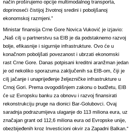
način proširujemo opcije multimodalnog transporta,
doprinoseći čistijoj životnoj sredini i poboljšanoj
ekonomskoj razmjeni.”
Ministar finansija Crne Gore Novica Vuković je izjavio:
„Naš cilj u partnerstvu sa EIB je da podstaknemo razvoj
bolje, efikasnije i sigurnije infrastrukture. Ovo će u
konačnom poboljšati povezanost i ubrzati ekonomski
rast Crne Gore. Danas potpisani kreditni aranžman jedan
je od nekoliko sporazuma zaključenih sa EIB-om, čiji je
cilj jačanje i unaprijeđenje željezničke infrastrukture u
Crnoj Gori. Prema ovogodišnjem zakonu o budžetu, EIB
će uz Evropsku banku za obnovu i razvoj finansirati
rekonstrukciju pruge na dionici Bar-Golubovci. Ovaj
saradnja podrazumijeva ulaganje do 113 miliona eura, uz
značajan grant od 112,6 miliona eura od Evropske unije,
obezbijeđenih kroz Investicioni okvir za Zapadni Balkan.“